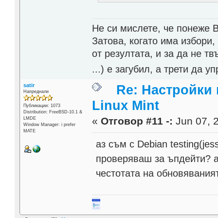
Не си мислете, че понеже 
Затова, когато има избори,
от резултата, и за да не тв
...) е загубил, а трети да
satir
Re: Настройки
Напреднали
Linux Mint
Публикации: 1073
Distribution: FreeBSD-10.1 &
«
Отговор #11 -:
Jun 07, 2
LMDE
Window Manager: i prefer
MATE
аз съм с Debian testing(je
проверяваш за ъпдейти? а
честотата на обновяваният