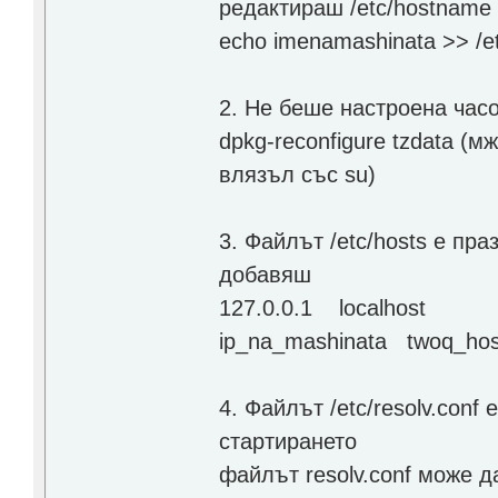
редактираш /etc/hostname
echo imenamashinata >> /e
2. Не беше настроена час
dpkg-reconfigure tzdata (
влязъл със su)
3. Файлът /etc/hosts е пра
добавяш
127.0.0.1 localhost
ip_na_mashinata twoq_ho
4. Файлът /etc/resolv.conf
стартирането
файлът resolv.conf може д