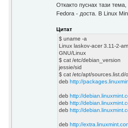
Откакто пуснах тази тема,
Fedora - доста. В Linux Min
Цитат
$ uname -a
Linux laskov-acer 3.11-2-a
GNU/Linux
$ cat /etc/debian_version
jessie/sid
$ cat /etc/apt/sources.list.d/
deb
http://packages.linuxmi
deb
http://debian.linuxmint.c
deb
http://debian.linuxmint.
deb
http://debian.linuxmint.
deb
http://extra.linuxmint.c