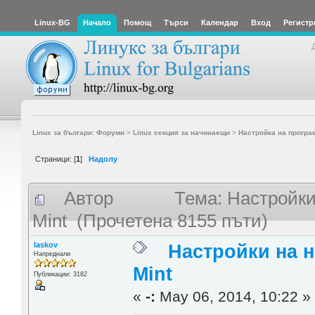
Linux-BG
Начало
Помощ
Търси
Календар
Вход
Регистр
Linux за българи: Форуми
>
Linux секция за начинаещи
>
Настройка на програ
Страници: [
1
]
Надолу
Автор
Тема: Настройки
Mint (Прочетена 8155 пъти)
laskov
Настройки на 
Напреднали
Mint
Публикации: 3182
«
-:
May 06, 2014, 10:22 »