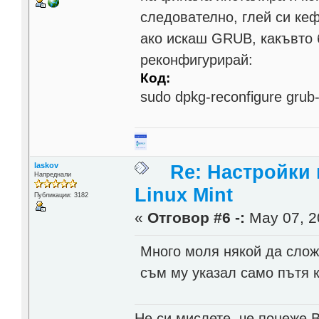
следователно, глей си ке
ако искаш GRUB, какъвто 
реконфигурирай:
Код:
sudo dpkg-reconfigure grub
laskov
Re: Настройки
Напреднали
Linux Mint
Публикации: 3182
«
Отговор #6 -:
May 07, 2
Много моля някой да слож
съм му указал само пътя 
Не си мислете, че понеже 