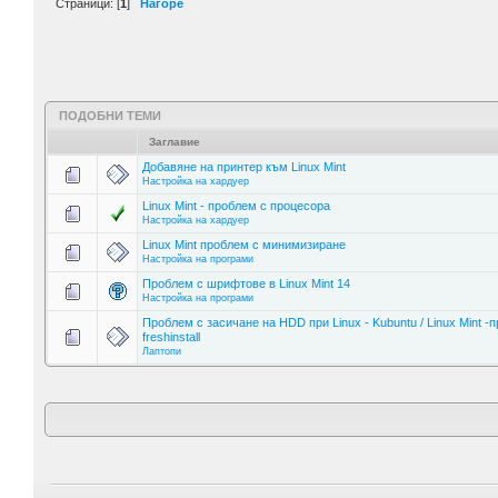
Страници: [
1
]
Нагоре
ПОДОБНИ ТЕМИ
Заглавие
Добавяне на принтер към Linux Mint
Настройка на хардуер
Linux Mint - проблем с процесора
Настройка на хардуер
Linux Mint проблем с минимизиране
Настройка на програми
Проблем с шрифтове в Linux Mint 14
Настройка на програми
Проблем с засичане на HDD при Linux - Kubuntu / Linux Mint -п
freshinstall
Лаптопи