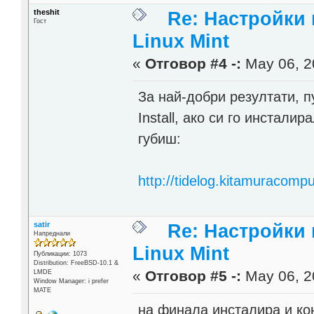
theshit
Re: Настройки
Гост
Linux Mint
«
Отговор #4 -:
May 06, 2
За най-добри резултати, п
Install, ако си го инстали
губиш:
http://tidelog.kitamuracomput
satir
Re: Настройки
Напреднали
Linux Mint
Публикации: 1073
Distribution: FreeBSD-10.1 &
«
Отговор #5 -:
May 06, 2
LMDE
Window Manager: i prefer
MATE
на финала инсталира и ко