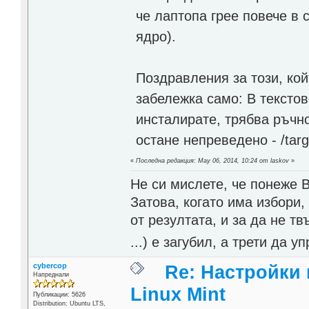
че лаптопа грее повече в 
ядро).
Поздравления за този, ко
забележка само: В текстове
инсталирате, трябва ръчно
остане непреведено - /targ
«
Последна редакция: May 06, 2014, 10:24 от laskov
»
Не си мислете, че понеже 
Затова, когато има избори,
от резултата, и за да не тв
...) е загубил, а трети да
cybercop
Re: Настройки
Напреднали
Linux Mint
Публикации: 5626
Distribution: Ubuntu LTS,