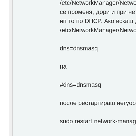
/etc/NetworkManager/Netw
се променя, дори и при не
ип то по DHCP. Ако искаш
/etc/NetworkManager/Netw
dns=dnsmasq
на
#dns=dnsmasq
после рестартираш нетуо
sudo restart network-manag