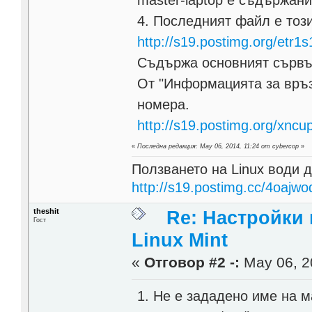
4. Последният файл е тоз
http://s19.postimg.org/etr1s
Съдържа основният сървър
От "Информацията за връз
номера.
http://s19.postimg.org/xnc
«
Последна редакция: May 06, 2014, 11:24 от cybercop
»
Ползването на Linux води д
http://s19.postimg.cc/4oajwo
theshit
Re: Настройки
Гост
Linux Mint
«
Отговор #2 -:
May 06, 2
1. Не е зададено име на 