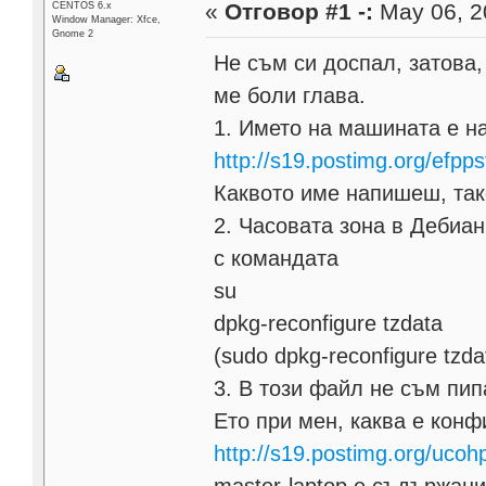
«
Отговор #1 -:
May 06, 2
CENTOS 6.x
Window Manager: Xfce,
Gnome 2
Не съм си доспал, затова,
ме боли глава.
1. Името на машината е н
http://s19.postimg.org/efp
Каквото име напишеш, так
2. Часовата зона в Дебиан
с командата
su
dpkg-reconfigure tzdata
(sudo dpkg-reconfigure tzda
3. В този файл не съм пип
Ето при мен, каква е конф
http://s19.postimg.org/uco
master-laptop е съдържан