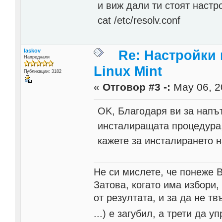
и виж дали ти стоят настро
cat /etc/resolv.conf
laskov
Re: Настройки
Напреднали
Linux Mint
Публикации: 3182
«
Отговор #3 -:
May 06, 2
OK, Благодаря ви за напъ
инсталиращата процедура,
кажете за инсталирането 
Не си мислете, че понеже 
Затова, когато има избори,
от резултата, и за да не тв
...) е загубил, а трети да