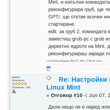
Mint, и изпълни командата
реконфигурира груб, ще те
GPT/, ще отктие всички и
стартиране.
edit: за груб 2, командат
заместиш grub-pc с grub и
директно ядрото на Mint, 
реконфигурираш заради mbr
«
Последна редакция: May 07, 2014, 17:06 от satir
»
laskov
Re: Настройки
Напреднали
Linux Mint
Публикации: 3182
«
Отговор #10 -:
Jun 07, 
Дали нещо не е наред или.