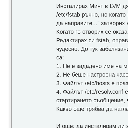
Инсталирах Минт в LVM дя
/etc/fstab ръчно, но когат
да направите..." затворих
Когато го отворих се оказ
Редактирах си fstab, опра
чудесно. До тук забеляза
са:
1. Не е зададено име на 
2. Не беше настроена час
3. Файлът /etc/hosts е пра
4. Файлът /etc/resolv.conf
стартирането съобщение, 
Какво още трябва да нагл
И още: да инсталирам ли 