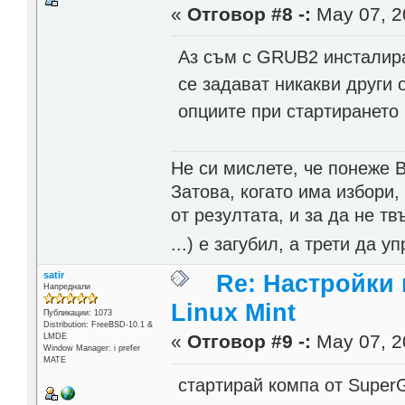
«
Отговор #8 -:
May 07, 2
Аз съм с GRUB2 инсталира
се задават никакви други о
опциите при стартирането 
Не си мислете, че понеже 
Затова, когато има избори,
от резултата, и за да не тв
...) е загубил, а трети да
satir
Re: Настройки
Напреднали
Linux Mint
Публикации: 1073
Distribution: FreeBSD-10.1 &
«
Отговор #9 -:
May 07, 2
LMDE
Window Manager: i prefer
MATE
стартирай компа от Super