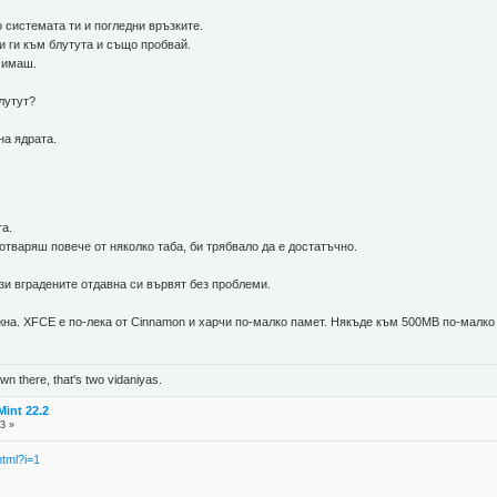
о системата ти и погледни връзките.
 ги към блутута и също пробвай.
 имаш.
лутут?
на ядрата.
та.
 отваряш повече от няколко таба, би трябвало да е достатъчно.
ези вградените отдавна си вървят без проблеми.
жна. XFCE е по-лека от Cinnamon и харчи по-малко памет. Някъде към 500MB по-малко
n there, that's two vidaniyas.
int 22.2
3 »
html?i=1