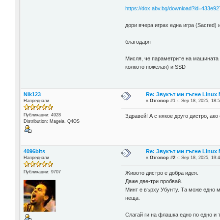
https://dox.abv.bg/download?id=433e92
дори вчера играх една игра (Sacred) 
благодаря
Мисля, че параметрите на машината н
колкото пожелая) и SSD
Nik123
Re: Звукът ми гъгне Linux M
Напреднали
«
Отговор #1 -:
Sep 18, 2025, 18:5
Публикации: 4928
Здравей! А с някое друго дистро, ако
Distribution: Mageia, Q4OS
4096bits
Re: Звукът ми гъгне Linux M
Напреднали
«
Отговор #2 -:
Sep 18, 2025, 19:4
Публикации: 9707
Живото дистро е добра идея.
Даже две-три пробвай.
Минт е върху Убунту. Та може едно 
неща.
Слагай ги на флашка едно по едно и 