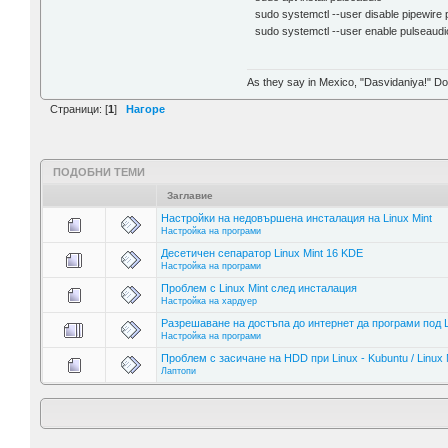
sudo systemctl --user disable pipewire
sudo systemctl --user enable pulseaudi
As they say in Mexico, "Dasvidaniya!" Dow
Страници: [
1
]
Нагоре
ПОДОБНИ ТЕМИ
Заглавие
Настройки на недовършена инсталация на Linux Mint
Настройка на програми
Десетичен сепаратор Linux Mint 16 KDE
Настройка на програми
Проблем с Linux Mint след инсталация
Настройка на хардуер
Разрешаване на достъпа до интернет да програми под Li
Настройка на програми
Проблем с засичане на HDD при Linux - Kubuntu / Linux Mi
Лаптопи