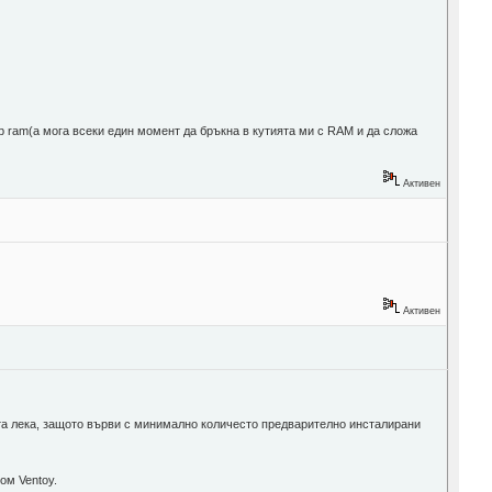
gb ram(а мога всеки един момент да бръкна в кутията ми с RAM и да сложа
Активен
Активен
ста лека, защото върви с минимално количесто предварително инсталирани
ом Ventoy.