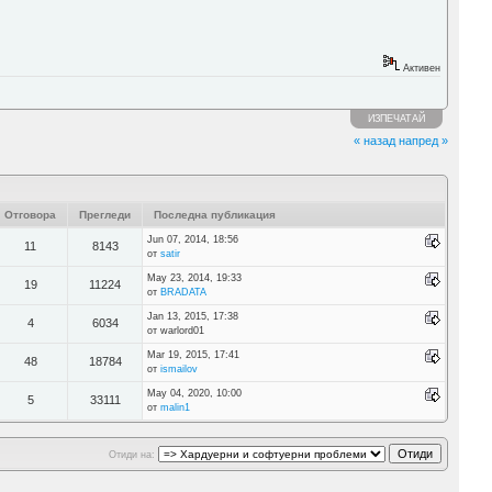
Активен
ИЗПЕЧАТАЙ
« назад
напред »
Отговора
Прегледи
Последна публикация
Jun 07, 2014, 18:56
11
8143
от
satir
May 23, 2014, 19:33
19
11224
от
BRADATA
Jan 13, 2015, 17:38
4
6034
от warlord01
Mar 19, 2015, 17:41
48
18784
от
ismailov
May 04, 2020, 10:00
5
33111
от
malin1
Отиди на: