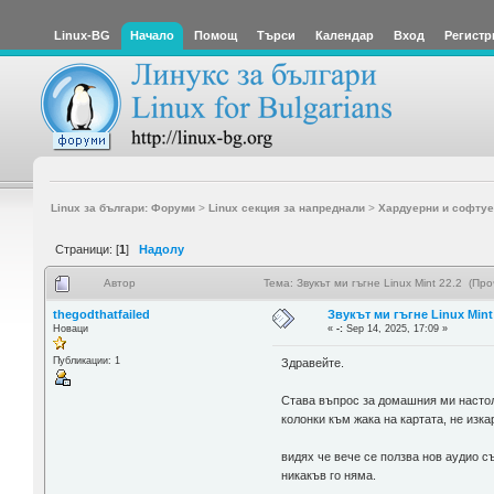
Linux-BG
Начало
Помощ
Търси
Календар
Вход
Регистр
Linux за българи: Форуми
>
Linux секция за напреднали
>
Хардуерни и софтуе
Страници: [
1
]
Надолу
Автор
Тема: Звукът ми гъгне Linux Mint 22.2 (Пр
thegodthatfailed
Звукът ми гъгне Linux Mint
Новаци
«
-:
Sep 14, 2025, 17:09 »
Публикации: 1
Здравейте.
Става въпрос за домашния ми настоле
колонки към жака на картата, не изка
видях че вече се ползва нов аудио с
никакъв го няма.