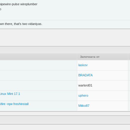
 pipewire-pulse wireplumber
o
n there, that's two vidaniyas.
Започната от
laskov
BRADATA
warlord01
nux Mint 17.1
uphero
nt -при freshinstall
Mitko87