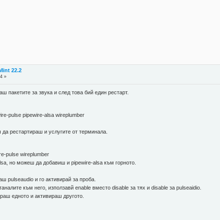
int 22.2
4 »
 пакетите за звука и след това бий един рестарт.
ewire-pulse pipewire-alsa wireplumber
 да рестартираш и услугите от терминала.
ire-pulse wireplumber
sa, но можеш да добавиш и pipewire-alsa към горното.
ш pulseaudio и го активирай за проба.
аналите към него, използавй enable вместо disable за тях и disable за pulseaidio.
ираш едното и активираш другото.