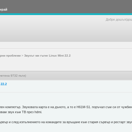
ирай
Добре дошъл/до
рни проблеми
>
Звукът ми гъгне Linux Mint 22.2
очетена 9732 пъти)
 22.2
н компютър. Звуковата карта е на дъното, а то е H61M-S1. поръчал съм си от чужбина
рвам звук към ТВ през hdmi.
ървър и след изпълнението на командите за връщане към стария сървър и рестарт звук