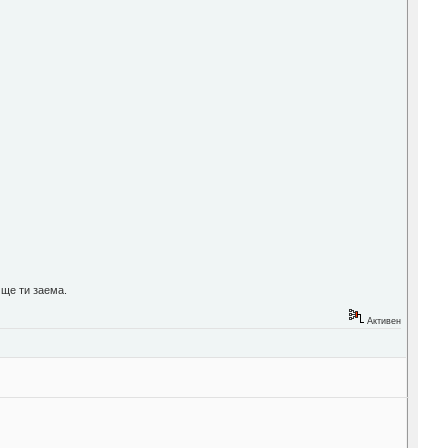
 ще ти заема.
Активен