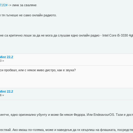
71f2#
-> линк за сваляне
и тя гъгнеше не само онлайн радиото.
е са критично лоши за да не мога да слушам едно онлайн радио - Intel Core i5-3330 4
int 22.2
3 »
 си пробвал, или с някое живо дистро, как е звука?
int 22.2
6 »
минтче, едно оригинално убунту и може би някоя Федора. Или EndeavourOS. Тази е до
тествай. Ако имаш по-голяма, може и наведнъж да ги хвърлиш на флашката, посредств