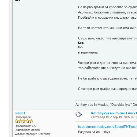
Но първо тръгни от кабелите за ауди
Ако имаш безжични слушалки, свържи
Пробвай и с нормални слушалки, ако
На тези настолните машини има ли б
Също виж, какво ти е натоварването 
Код:
top
в терминала
Четири рам е достатъчно за система
Уеб сайтовете ще я изядат, но ако не
Не би трябвало да е драйверче, че т
С четири рам графичната среда е ва
As they say in Mexico, "Dasvidaniya!" Dow
malin1
Re: Звукът ми гъгне Linux M
Напреднали
«
Отговор #3 -:
Sep 19, 2025, 07:1
Публикации: 722
https://mreen.epizy.com/SoundFixTips.
Distribution: Debian
Раздела за лош звук.
Window Manager: Openbox