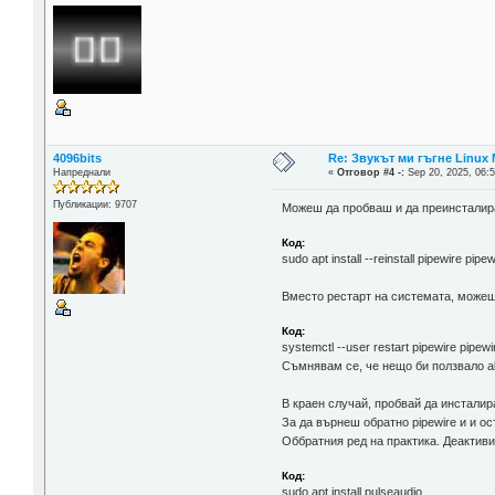
4096bits
Re: Звукът ми гъгне Linux M
Напреднали
«
Отговор #4 -:
Sep 20, 2025, 06:5
Публикации: 9707
Можеш да пробваш и да преинсталираш
Код:
sudo apt install --reinstall pipewire pip
Вместо рестарт на системата, можеш
Код:
systemctl --user restart pipewire pipew
Съмнявам се, че нещо би ползвало al
В краен случай, пробвай да инсталира
За да върнеш обратно pipewire и и ост
Оббратния ред на практика. Деактив
Код:
sudo apt install pulseaudio