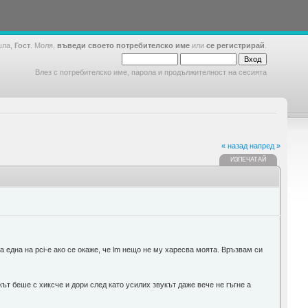
шла,
Гост
. Моля,
въведи своето потребителско име
или
се регистрирай
.
Влез с потребителско име, парола и продължителност на сесията
« назад
напред »
ИЗПЕЧАТАЙ
 една на pci-e ако се окаже, че lm нещо не му харесва моята. Връзвам си
ът беше с хиксче и дори след като усилих звукът даже вече не гъгне а