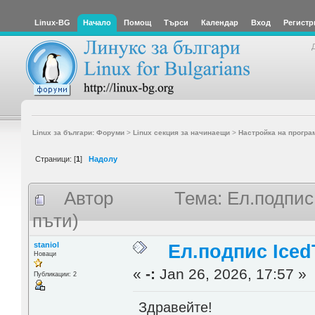
Linux-BG
Начало
Помощ
Търси
Календар
Вход
Регистр
Linux за българи: Форуми
>
Linux секция за начинаещи
>
Настройка на програ
Страници: [
1
]
Надолу
Автор
Тема: Ел.подпис
пъти)
staniol
Ел.подпис Iced
Новаци
«
-:
Jan 26, 2026, 17:57 »
Публикации: 2
Здравейте!