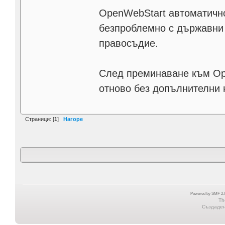
OpenWebStart автоматично
безпроблемно с държавни 
правосъдие.
След преминаване към Op
отново без допълнителни 
Страници: [
1
]
Нагоре
Powered by SMF 2.0
Th
Създадена