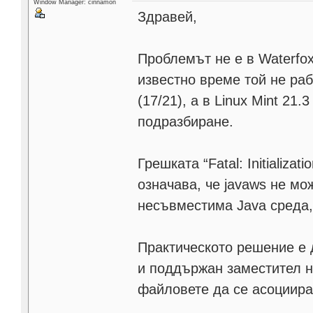
Window Manager: cinnamon
Здравей,
Проблемът не е в Waterfox
известно време той не ра
(17/21), а в Linux Mint 21
подразбиране.
Грешката “Fatal: Initializati
означава, че javaws не м
несъвместима Java среда, 
Практическото решение е 
и поддържан заместител на
файловете да се асоциират