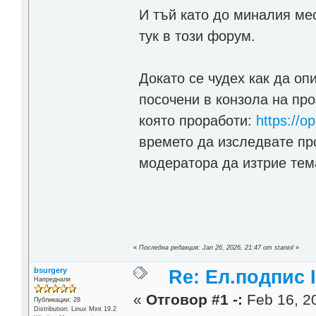
И тъй като до миналия ме
тук в този форум.
Докато се чудех как да оп
посочени в конзола на пр
която проработи:
https://o
времето да изследвате пр
модератора да изтрие тем
«
Последна редакция: Jan 26, 2026, 21:47 от staniol
»
bsurgery
Re: Ел.подпис 
Напреднали
«
Отговор #1 -:
Feb 16, 20
Публикации: 28
Distribution: Linux Mint 19.2