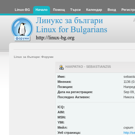
Linux-BG
Начало
Помощ
Търси
Календар
Вход
Регистр
Linux за българи: Форуми
НАКРАТКО - SEBASTIANZ55
Име:
sebasti
Мнения:
1136 (0
Позиция:
Напред
Дата на регистрация:
Sep 09,
Последно Активен:
Никога
ICQ:
AIM:
MSN:
YIM:
Мейл:
скрит
Уеб страница:
http://s