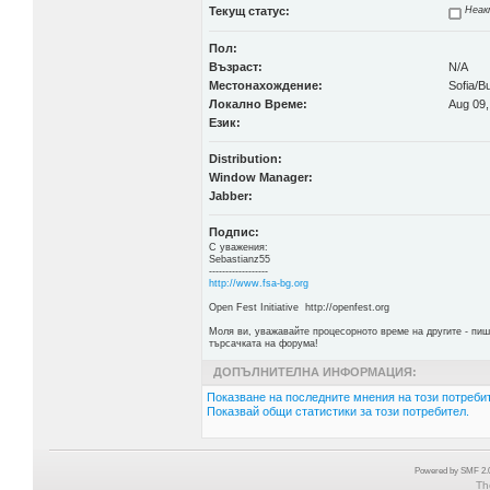
Текущ статус:
Неак
Пол:
Възраст:
N/A
Местонахождение:
Sofia/Bu
Локално Време:
Aug 09,
Език:
Distribution:
Window Manager:
Jabber:
Подпис:
С уважения:
Sebastianz55
------------------
http://www.fsa-bg.org
Open Fest Initiative http://openfest.org
Моля ви, уважавайте процесорното време на другите - пиш
търсачката на форума!
ДОПЪЛНИТЕЛНА ИНФОРМАЦИЯ:
Показване на последните мнения на този потребит
Показвай общи статистики за този потребител.
Powered by SMF 2.0
Th