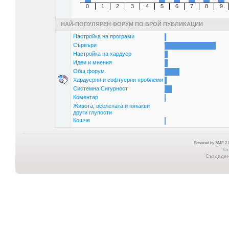
0
1
2
3
4
5
6
7
8
9
НАЙ-ПОПУЛЯРЕН ФОРУМ ПО БРОЙ ПУБЛИКАЦИИ
Настройка на програми
Сървъри
Настройка на хардуер
Идеи и мнения
Общ форум
Хардуерни и софтуерни проблеми
Системна Сигурност
Коментар
Живота, вселената и някакви
други глупости
Кошче
Powered by SMF 2.0
Th
Създадена