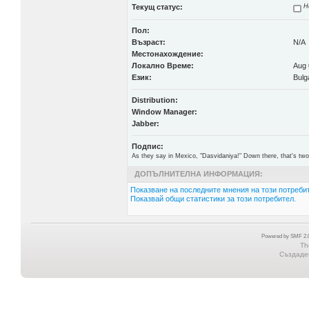
Текущ статус:
Н
Пол:
Възраст:
N/A
Местонахождение:
Локално Време:
Aug 
Език:
Bulg
Distribution:
Window Manager:
Jabber:
Подпис:
As they say in Mexico, "Dasvidaniya!" Down there, that's two
ДОПЪЛНИТЕЛНА ИНФОРМАЦИЯ:
Показване на последните мнения на този потребит
Показвай общи статистики за този потребител.
Powered by SMF 2.0
Th
Създаден