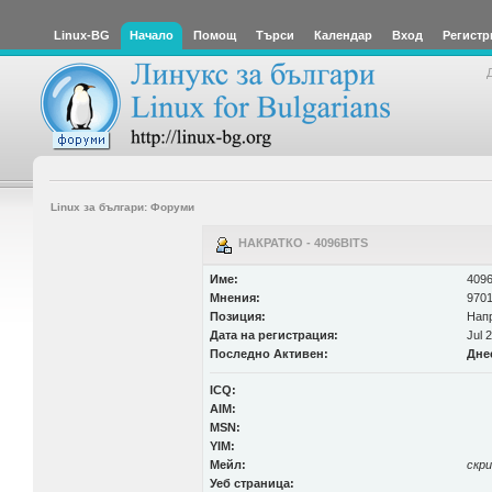
Linux-BG
Начало
Помощ
Търси
Календар
Вход
Регистр
Linux за българи: Форуми
НАКРАТКО - 4096BITS
Име:
4096
Мнения:
9701
Позиция:
Нап
Дата на регистрация:
Jul 
Последно Активен:
Дне
ICQ:
AIM:
MSN:
YIM:
Мейл:
скр
Уеб страница: