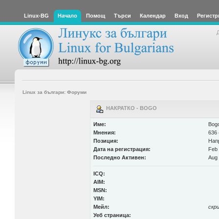
Linux-BG
Начало
Помощ
Търси
Календар
Вход
Регистр
Linux за българи: Форуми
НАКРАТКО - BOGO
Име:
Bog
Мнения:
636 
Позиция:
Нап
Дата на регистрация:
Feb 
Последно Активен:
Aug 
ICQ:
AIM:
MSN:
YIM:
Мейл:
скр
Уеб страница: