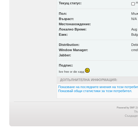
Текущ статус:
Н
Пол:
Мъ
Възраст:
N/A
Местонахождение:
Локално Време:
Aug 
Език:
Bulg
Distribution:
Deb
Window Manager:
cmd
Jabber:
Подпис:
live free or die хард
ДОПЪЛНИТЕЛНА ИНФОРМАЦИЯ:
Показване на последните мнения на този потребит
Показвай общи статистики за този потребител.
Powered by SMF 2.0
Th
Създаден