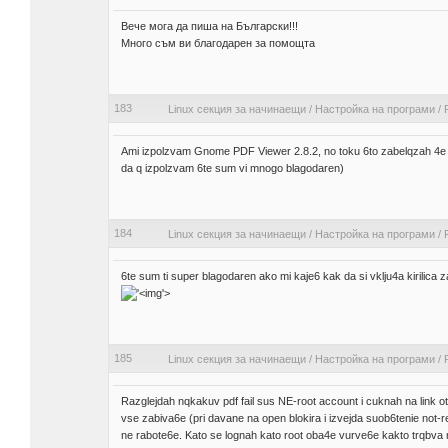
Вече мога да пиша на Български!!!
Много съм ви благодарен за помощта
183
Linux секция за начинаещи
/
Настройка на програми
/
Ami izpolzvam Gnome PDF Viewer 2.8.2, no toku 6to zabelqzah 4e 
da q izpolzvam 6te sum vi mnogo blagodaren)
184
Linux секция за начинаещи
/
Настройка на програми
/
6te sum ti super blagodaren ako mi kaje6 kak da si vklju4a kirilic
'>
185
Linux секция за начинаещи
/
Настройка на програми
/
Razglejdah nqkakuv pdf fail sus NE-root account i cuknah na link ot 
vse zabiva6e (pri davane na open blokira i izvejda suob6tenie not-
ne rabote6e. Kato se lognah kato root oba4e vurve6e kakto trqbva n