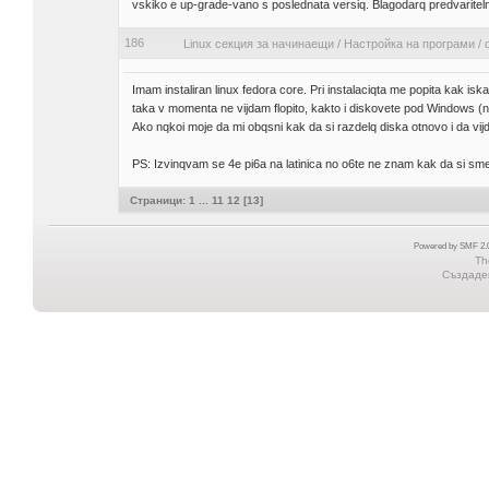
vskiko e up-grade-vano s poslednata versiq. Blagodarq predvaritel
186
Linux секция за начинаещи
/
Настройка на програми
/
Imam instaliran linux fedora core. Pri instalaciqta me popita kak i
taka v momenta ne vijdam flopito, kakto i diskovete pod Windows (nt
Ako nqkoi moje da mi obqsni kak da si razdelq diska otnovo i da v
PS: Izvinqvam se 4e pi6a na latinica no o6te ne znam kak da si sme
Страници:
1
...
11
12
[
13
]
Powered by SMF 2.0
Th
Създаден