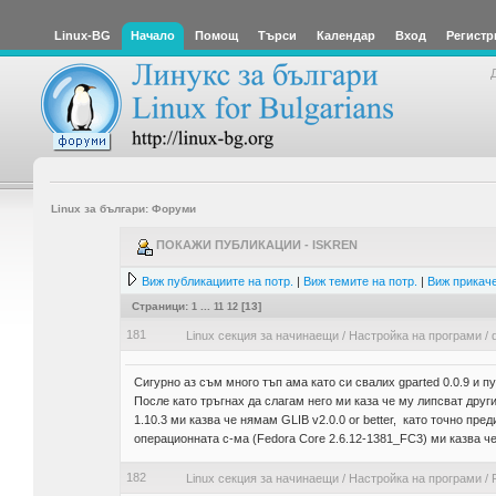
Linux-BG
Начало
Помощ
Търси
Календар
Вход
Регистр
Linux за българи: Форуми
ПОКАЖИ ПУБЛИКАЦИИ - ISKREN
Виж публикациите на потр.
|
Виж темите на потр.
|
Виж прикаче
Страници:
1
...
11
12
[
13
]
181
Linux секция за начинаещи
/
Настройка на програми
/
Сигурно аз съм много тъп ама като си свалих gparted 0.0.9 и п
После като тръгнах да слагам него ми каза че му липсват други
1.10.3 ми казва че нямам GLIB v2.0.0 or better, като точно пред
операционната с-ма (Fedora Core 2.6.12-1381_FC3) ми казва ч
182
Linux секция за начинаещи
/
Настройка на програми
/