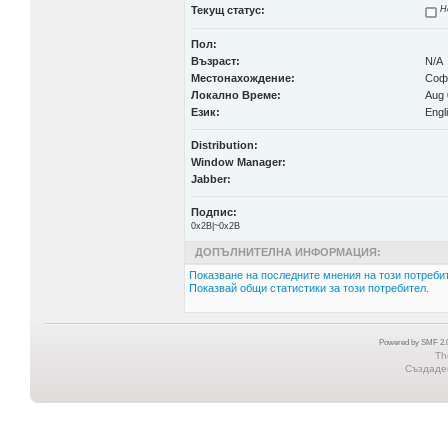
Текущ статус:
Н
Пол:
Възраст:
N/A
Местонахождение:
Соф
Локално Време:
Aug 
Език:
Engl
Distribution:
Window Manager:
Jabber:
Подпис:
0x2B|~0x2B
ДОПЪЛНИТЕЛНА ИНФОРМАЦИЯ:
Показване на последните мнения на този потребит
Показвай общи статистики за този потребител.
Powered by SMF 2.0
Th
Създаден