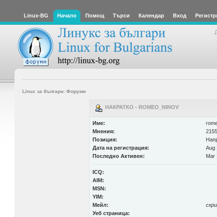
Linux-BG
Начало
Помощ
Търси
Календар
Вход
Регистр
Linux за българи: Форуми
НАКРАТКО - ROMEO_NINOV
Име:
rome
Мнения:
2155
Позиция:
Нап
Дата на регистрация:
Aug 
Последно Активен:
Mar 
ICQ:
AIM:
MSN:
YIM:
Мейл:
скр
Уеб страница: