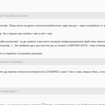
ми
/
Настойка на samba
софт. Общо взето на думи е многопотребителска: един ресурс = един потребител от в
. Не ставаше при samba<->win и win<->win.
ейн контролер", за да сработи това което искаш(в конфигурационния файл има записи lo
контролер :-) . Би трябвало да е достатъчно да се изтрие \\<SERVER>\IPC$ - това е блок
S-со подобно) е възможно решение.
ерминал за windows
която да замени cmd.exe/command.com (COMSPEC) нали ? Ако е така, имаше 4dos, а пос
 и нищо друго ?