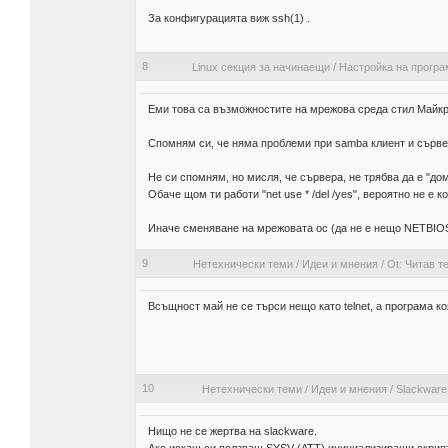
За конфигурацията виж ssh(1) .
8
Linux секция за начинаещи
/
Настройка на програ
Еми това са възможностите на мрежова среда стил Майкро
Спомням си, че няма проблеми при samba клиент и сървер
Не си спомням, но мисля, че сървера, не трябва да е "дом
Обаче щом ти работи "net use * /del /yes", вероятно не е 
Иначе сменяване на мрежовата ос (да не е нещо NETBIO
9
Нетехнически теми
/
Идеи и мнения
/
Ot: Читав т
Всъщност май не се търси нещо като telnet, а програма 
10
Нетехнически теми
/
Идеи и мнения
/
Slackware
Нищо не се жертва на slackware.