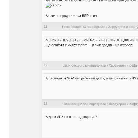
Ако искаш си ползваш SYSV (ATT) инициализиращи скрипт
'>
Аз лично предпочитам BSD стил.
11
Linux секция за напреднали
/
Хардуерни и софт
В примера с <template ...><TD>... таговете са от едно и 
Ще сработи с <xsl:template ... и виж предишния отговор.
12
Linux секция за напреднали
/
Хардуерни и софт
А сървера от SOA не трябва ли да бъде описан и като NS 
13
Linux секция за напреднали
/
Хардуерни и софт
А дали AFS не е по-подходяща ?