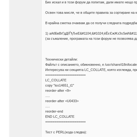
Бих искал и в този форум да попитам, дали имате нещо п
Освен това мисля, че в общите правила за сортиране на 
В крайна сметка очаквам да се получи следната подредба
1) аАбБвВгГдДѓЃђЂеЕ&#1104;&#1024;ёЁєЄжЖзЗѕЅиИ
(за съжаление, програмата на този форум не позволява да 
Технически детайли:
Файлът с описанието, обикновенно, е /usr/share/i18n/local
Интересува ни секцията LC_COLLATE, която изглежда, пр
======================
LC_COLLATE
copy "iso14651_t1"
reorder-after <9>
.....
reorder-after <U0433>
.....
reorder-end
END LC_COLLATE
======================
Тест с PERL(кода следва):