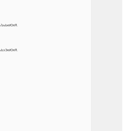
ЩъЪьЬюЮяЯ.
ЫьЬэЭюЮяЯ.