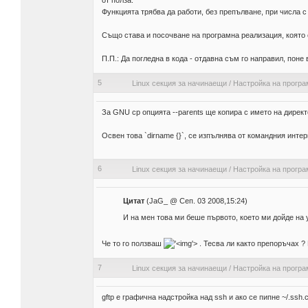
от полза.
Функцията трябва да работи, без препълване, при числа 
Също става и посочване на програмна реализация, която е 
П.П.: Да погледна в кода - отдавна съм го направил, поне 
5
Linux секция за начинаещи
/
Настройка на програ
За GNU cp опцията --parents ще копира с името на директ
Освен това `dirname {}`, се изпълнява от командния интерпр
6
Linux секция за начинаещи
/
Настройка на програ
Цитат
(JaG_ @ Сеп. 03 2008,15:24)
И на мен това ми беше първото, което ми дойде на 
Че то го ползваш
'>
. Тесва ли както препоръчах ? 
7
Linux секция за начинаещи
/
Настройка на програ
gftp е графична надстройка над ssh и ако се пипне ~/.ssh.c