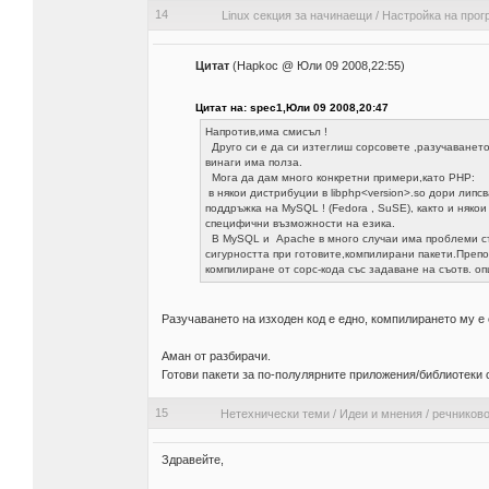
14
Linux секция за начинаещи
/
Настройка на прог
Цитат
(Hapkoc @ Юли 09 2008,22:55)
Цитат на: spec1,Юли 09 2008,20:47
Напротив,има смисъл !
Друго си е да си изтеглиш сорсовете ,разучаванет
винаги има полза.
Мога да дам много конкретни примери,като PHP:
в някои дистрибуции в libphp<version>.so дори липсв
поддръжка на MySQL ! (Fedora , SuSE), както и някои
специфични възможности на езика.
В MySQL и Apache в много случаи има проблеми с
сигурността при готовите,компилирани пакети.Преп
компилиране от сорс-кода със задаване на съотв. оп
Разучаването на изходен код е едно, компилирането му 
Аман от разбирачи.
Готови пакети за по-полулярните приложения/библиотеки с
15
Нетехнически теми
/
Идеи и мнения
/
речниково
Здравейте,