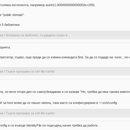
с голяма експонента, например asinh(1.0000000000000002e+299).
"public domain".
в 5 библитеки.
ми
/
Копиране на файлове, създадени скоро в...
орията.
етатор, първо, още преди да се извика командата find. За да се подаде на -exec , по-скоро
ми
/
Търся програма за ssh file tranfer
ум, но вече втори ден се самоубеждавам и си казвам "Не, трябва да има такова животно
И за host може да се пишат имена, така както са конфигурирани в ~/.ssh/config .
ми
/
Търся програма за ssh file tranfer
onfig и се въведе IdentityFile по подходящ начин трябва да работи.