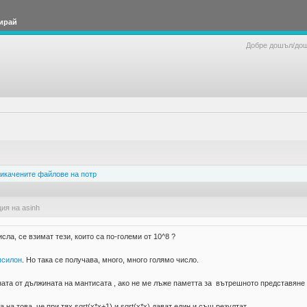
ирай
Добре дошъл/до
икачените файлове на потр
ия на asinh
сла, се взимат тези, които са по-големи от 10^8 ?
псилон
. Но така се получава, много, много голямо число.
ната от дължината на мантисата , ако не ме лъже паметта за вътрешното представяне н
на това, че при тях sqrt(x*x+1) и sqrt(x*x) дават един и същ резултат.