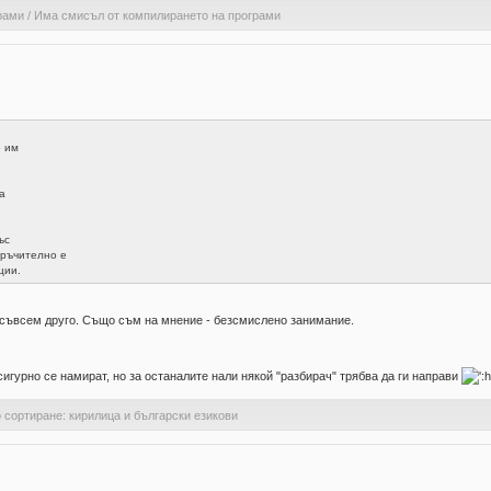
рами
/
Има смисъл от компилирането на програми
о им
а
ъс
оръчително е
ции.
е съвсем друго. Също съм на мнение - безсмислено занимание.
игурно се намират, но за останалите нали някой "разбирач" трябва да ги направи
 сортиране: кирилица и български езикови