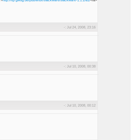
">
http://ftp.gwdg.de/pub/linux/slackware/slackware-1.1.2/a1/
</a>
-: Jul 24, 2008, 23:16
-: Jul 10, 2008, 00:38
-: Jul 10, 2008, 00:12