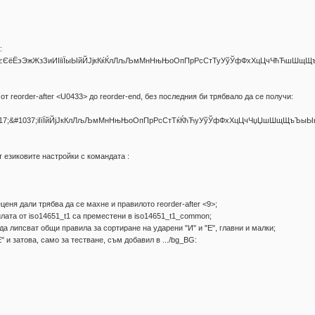
:
џЏѕЅеЕєЄёЁэЭжЖзЗиИІіїЇыЫйЙЈјкКќЌлЛљЉмМнНњЊоОпПрРсСтТуУўЎфФхХцЦчЧћЋшШщ
от reorder-after <U0433> до reorder-end, без последния би трябвало да се получи:
&#1117;&#1037;іІїЇйЙјЈкКлЛљЉмМнНњЊоОпПрРсСтТќЌћЋуУўЎфФхХцЦчЧџЏшШщЩъЪы
т езиковите настройки с командата :
ценя дали трябва да се махне и правилото reorder-after <9>;
илата от iso14651_t1 са преместени в iso14651_t1_common;
 да липсват общи правила за сортиране на ударени "И" и "Е", главни и малки;
" и затова, само за тестване, съм добавил в .../bg_BG: