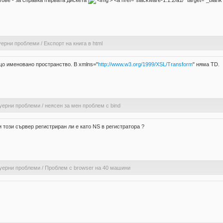
ове - за справка първата дискета
'>
<a href="slackware-1.1.2/a1/" target="_blank
уерни проблеми
/
Eкспорт на книга в html
също именовано пространство. В xmlns="
http://www.w3.org/1999/XSL/Transform
" няма TD.
уерни проблеми
/
неясен за мен проблем с bind
и този сървер регистриран ли е като NS в регистратора ?
уерни проблеми
/
Проблем с browser на 40 машини