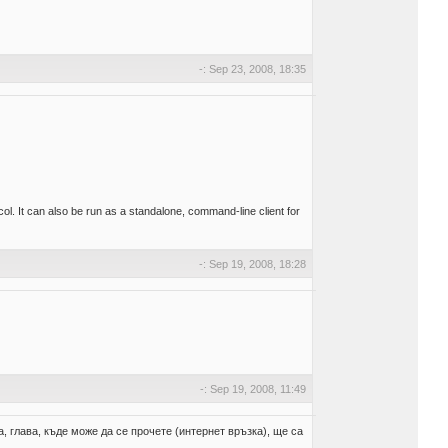
-: Sep 23, 2008, 18:35
l. It can also be run as a standalone, command-line client for
-: Sep 19, 2008, 18:28
-: Sep 19, 2008, 11:49
 глава, къде може да се прочете (интернет връзка), ще са