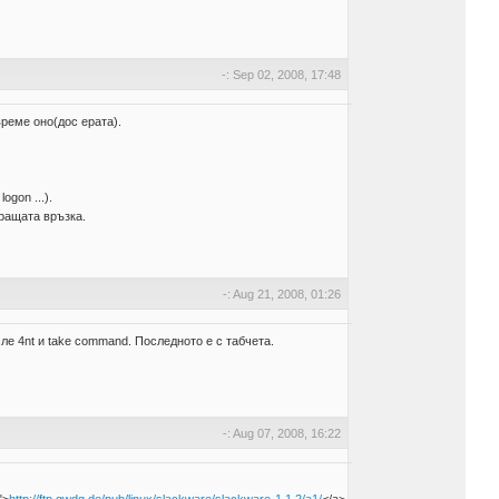
-: Sep 02, 2008, 17:48
реме оно(дос ерата).
gon ...).
иращата връзка.
-: Aug 21, 2008, 01:26
ле 4nt и take command. Последното е с табчета.
-: Aug 07, 2008, 16:22