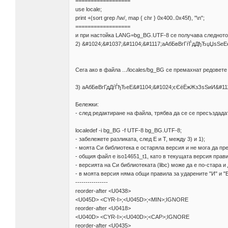
==================
use locale;
print +(sort grep /\w/, map { chr } 0x400..0x45f), "\n";
==================
и при настойка LANG=bg_BG.UTF-8 се получава следното
2) &#1024;&#1037;&#1104;&#1117;аАбБвВгГѓЃдДђЂ
Сега ако в файла .../locales/bg_BG се премахнат редовете 
3) аАбБвВгГдДѓЃђЂеЕ&#1104;&#1024;єЄёЁжЖзЗѕЅиИ
Бележки:
- след редактиране на файла, трябва да се се пресъздада
localedef -i bg_BG -f UTF-8 bg_BG.UTF-8;
- забележете разликата, след E и T, между 3) и 1);
- моята Си библиотека е остаряла версия и не мога да пре
- общия файл е iso14651_t1, като в текущата версия прав
- версията на Си библиотеката (libc) може да е по-стара и
- в моята версия няма общи правила за ударените "И" и "Е
----------------
reorder-after <U0438>
<U045D> <CYR-I>;<U045D>;<MIN>;IGNORE
reorder-after <U0418>
<U040D> <CYR-I>;<U040D>;<CAP>;IGNORE
reorder-after <U0435>