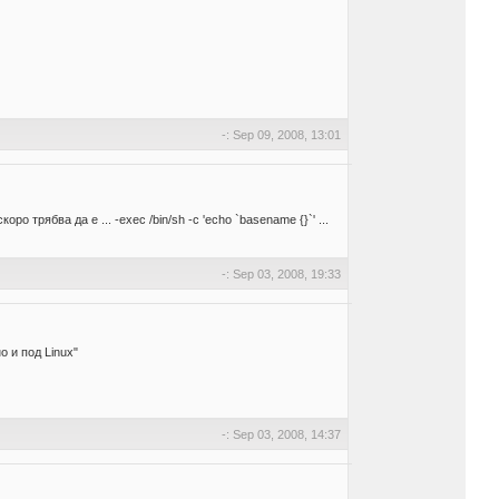
-: Sep 09, 2008, 13:01
 трябва да е ... -exec /bin/sh -c 'echo `basename {}`' ...
-: Sep 03, 2008, 19:33
 и под Linux"
-: Sep 03, 2008, 14:37