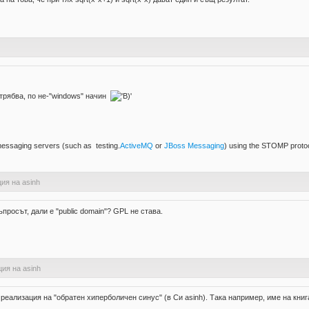
 трябва, по не-"windows" начин
 messaging servers (such as testing.
ActiveMQ
or
JBoss Messaging
) using the STOMP protoco
ия на asinh
просът, дали е "public domain"? GPL не става.
ия на asinh
ализация на "обратен хиперболичен синус" (в Си asinh). Така например, име на книга,