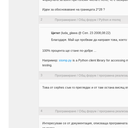
Идеи за обосноваване на границата 2^28 ?
2
Програмиране
/
Общ форум
/
Python и msmq
Цитат
(luda_glawa @ Сеп. 23 2008,08:22)
Благодаря. Май ще пробвам да направя това, което
100% процента ще стане по-добре ...
Например:
stomp.py
is a Python client library for accessing
testing.
3
Програмиране
/
Общ форум
/
програмна реализац
Това от cephes съм го прегледах и от там остана висящ въ
4
Програмиране
/
Общ форум
/
програмна реализац
Интересувам се от документация, описваща програмната ре