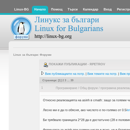
Linux-BG
Начало
Помощ
Търси
Календар
Вход
Регистр
Linux за българи: Форуми
ПОКАЖИ ПУБЛИКАЦИИ - RPETROV
Виж публикациите на потр.
|
Виж темите на потр.
|
Виж пр
Страници: [
1
]
2
3
...
39
1
Програмиране
/
Общ форум
/
програмна реализац
Относно реализацията на asinh в cmath: защо за големи чи
Лесно ми е да го обясня, ако числото е по-голямо от 0.5/
е
Би трябвало границата 2^28 да е достатъчно (28 е полови
Формулата за asinh при големи числа е ясно, че е базирана 