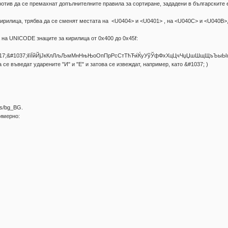
ротив да се премахнат допълнителните правила за сортиране, зададени в българските 
кирилица, трябва да се сменят местата на <U0404> и <U0401> , на <U040C> и <U040B>,
 на UNICODE знаците за кирилица от 0x400 до 0x45f:
&#1117;&#1037;іІїЇйЙјЈкКлЛљЉмМнНњЊоОпПрРсСтТћЋќЌуУўЎфФхХцЦчЧџЏшШщЩъЪы
се въведат ударените "И" и "Е" и затова се извеждат, например, като &#1037; )
es/bg_BG.
имерно: