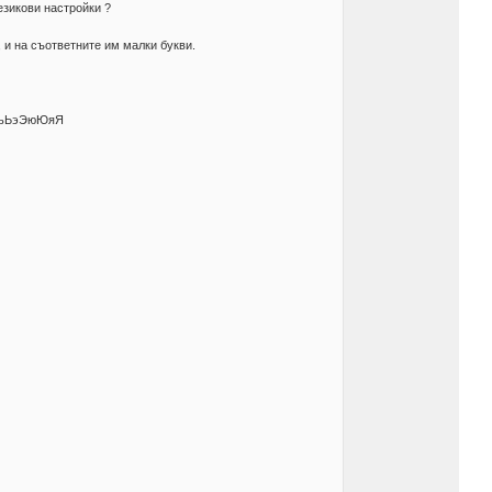
езикови настройки ?
 и на съответните им малки букви.
ЫьЬэЭюЮяЯ