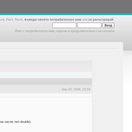
шла,
Гост
. Моля,
въведи своето потребителско име
или
се регистрирай
.
Влез с потребителско име, парола и продължителност на сесията
-: Sep 23, 2008, 19:34
а число тип double).