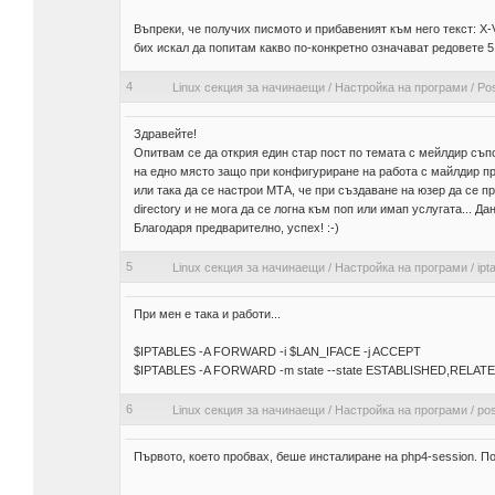
Въпреки, че получих писмото и прибавеният към него текст: X-V
бих искал да попитам какво по-конкретно означават редовете 5 
4
Linux секция за начинаещи
/
Настройка на програми
/
Pos
Здравейте!
Опитвам се да открия един стар пост по темата с мейлдир съп
на едно място защо при конфигуриране на работа с майлдир пр
или така да се настрои МТА, че при създаване на юзер да се пр
directory и не мога да се логна към поп или имап услугата... Д
Благодаря предварително, успех! :-)
5
Linux секция за начинаещи
/
Настройка на програми
/
ipt
При мен е така и работи...
$IPTABLES -A FORWARD -i $LAN_IFACE -j ACCEPT
$IPTABLES -A FORWARD -m state --state ESTABLISHED,RELATE
6
Linux секция за начинаещи
/
Настройка на програми
/
pos
Първото, което пробвах, беше инсталиране на php4-session. По