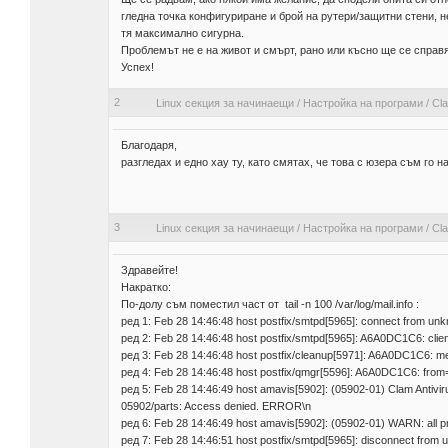
гледна точка конфигуриране и брой на рутери/защитни стени, н
тя максимално сигурна.
Проблемът не е на живот и смърт, рано или късно ще се справя
Успех!
2
Linux секция за начинаещи
/
Настройка на програми
/
Cla
Благодаря,
разгледах и едно хау ту, като смятах, че това с юзера съм го на
3
Linux секция за начинаещи
/
Настройка на програми
/
Cla
Здравейте!
Накратко:
По-долу съм поместил част от tail -n 100 /var/log/mail.info :
ред 1: Feb 28 14:46:48 host postfix/smtpd[5965]: connect from unkn
ред 2: Feb 28 14:46:48 host postfix/smtpd[5965]: A6A0DC1C6: cl
ред 3: Feb 28 14:46:48 host postfix/cleanup[5971]: A6A0DC1C6: m
ред 4: Feb 28 14:46:48 host postfix/qmgr[5596]: A6A0DC1C6: from
ред 5: Feb 28 14:46:49 host amavis[5902]: (05902-01) Clam Antiv
05902/parts: Access denied. ERROR\n
ред 6: Feb 28 14:46:49 host amavis[5902]: (05902-01) WARN: all pr
ред 7: Feb 28 14:46:51 host postfix/smtpd[5965]: disconnect from u