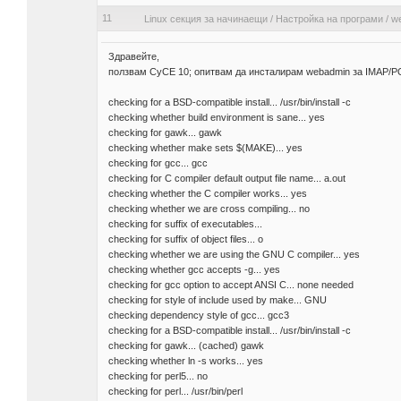
11
Linux секция за начинаещи
/
Настройка на програми
/
we
Здравейте,
ползвам СуСЕ 10; опитвам да инсталирам webadmin за IMAP/POP3 
checking for a BSD-compatible install... /usr/bin/install -c
checking whether build environment is sane... yes
checking for gawk... gawk
checking whether make sets $(MAKE)... yes
checking for gcc... gcc
checking for C compiler default output file name... a.out
checking whether the C compiler works... yes
checking whether we are cross compiling... no
checking for suffix of executables...
checking for suffix of object files... o
checking whether we are using the GNU C compiler... yes
checking whether gcc accepts -g... yes
checking for gcc option to accept ANSI C... none needed
checking for style of include used by make... GNU
checking dependency style of gcc... gcc3
checking for a BSD-compatible install... /usr/bin/install -c
checking for gawk... (cached) gawk
checking whether ln -s works... yes
checking for perl5... no
checking for perl... /usr/bin/perl