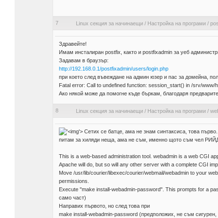
7
Linux секция за начинаещи
/
Настройка на програми
/
pos
Здравейте!
Имам инсталиран postfix, както и postfixadmin за уеб администр
Задавам в браузър:
http://192.168.0.1/postfixadmin/users/login.php
при което след въвеждане на админ юзер и пас за домейна, по
Fatal error: Call to undefined function: session_start() in /srv/www/
Ако някой може да помогне къде бъркам, благодаря предварите
8
Linux секция за начинаещи
/
Настройка на програми
/
web
'>
Сетих се батце, ама не знам синтаксиса, това първо..
питам за хиляди неща, ама не съм, именно щото съм чел РИЙД 
This is a web-based administration tool. webadmin is a web CGI appl
Apache will do, but so will any other server with a complete CGI imp
Move /usr/lib/courier/libexec/courier/webmail/webadmin to your web
permissions.
Execute "make install-webadmin-password". This prompts for a passw
само част)
Направих първото, но след това при
make install-webadmin-password (предположих, не съм сигурен,