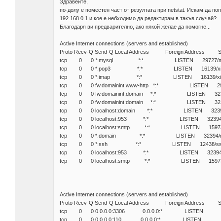
Здравейте,
по-долу е поместен част от резултата при netstat. Искам да п
192.168.0.1 и кое е небходимо да редактирам в такъв случай?
Благодаря ви предварително, ако някой желае да помогне...
Active Internet connections (servers and established)
Proto Recv-Q Send-Q Local Address Foreign Address S
tcp 0 0 *:mysql *:* LISTEN 29727/my
tcp 0 0 *:pop3 *:* LISTEN 16139/xin
tcp 0 0 *:imap *:* LISTEN 16139/xin
tcp 0 0 fw.domainint:www-http *:* LISTEN 29809/
tcp 0 0 fw.domainint:domain *:* LISTEN 3239
tcp 0 0 fw.domainint:domain *:* LISTEN 3239
tcp 0 0 localhost:domain *:* LISTEN 32394
tcp 0 0 localhost:953 *:* LISTEN 32394/
tcp 0 0 localhost:smtp *:* LISTEN 15973/
tcp 0 0 *:domain *:* LISTEN 32394/n
tcp 0 0 *:ssh *:* LISTEN 12438/ss
tcp 0 0 localhost:953 *:* LISTEN 32394/
tcp 0 0 localhost:smtp *:* LISTEN 15973/
Active Internet connections (servers and established)
Proto Recv-Q Send-Q Local Address Foreign Address St
tcp 0 0 0.0.0.0:3306 0.0.0.0:* LISTEN
tcp 0 0 0.0.0.0:110 0.0.0.0:* LISTEN