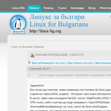
Linux-BG
Начало
Помощ
Търси
Календар
Вход
Регистр
Linux за българи: Форуми
ПОКАЖИ ПУБЛИКАЦИИ - CARLITTO
Виж публикациите на потр.
|
Виж темите на потр.
|
Виж прикаче
Страници: [
1
]
2
3
1
Linux секция за начинаещи
/
Настройка на програми
/
So
Здравейте!
Бих искал да попитам, каква примерна постановка би била уда
отдалечен офис(ADSL модем) - Интернет пространство(преносн
В центр. офис има изградени MySQL server, Mail(Postfix)+DNS. 
VPN тунел, който смятам да бъде направен с OpenVPN/Debian. 
Shorewall(firewall/gateway) на тези, които би било необходимо.
Ще се радвам, ако някой има желание, да сподели опита си отн