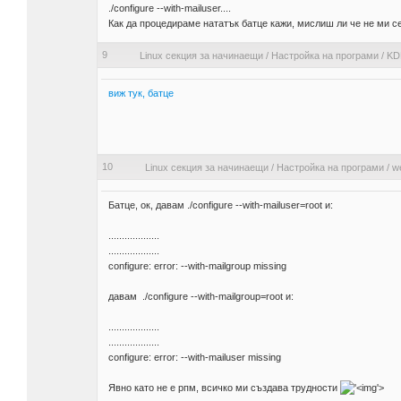
./configure --with-mailuser....
Как да процедираме нататък батце кажи, мислиш ли че не ми се
9
Linux секция за начинаещи
/
Настройка на програми
/
KD
виж тук, батце
10
Linux секция за начинаещи
/
Настройка на програми
/
w
Батце, ок, давам ./configure --with-mailuser=root и:
...................
...................
configure: error: --with-mailgroup missing
давам ./configure --with-mailgroup=root и:
...................
...................
configure: error: --with-mailuser missing
Явно като не е рпм, всичко ми създава трудности
'>