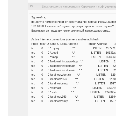
13
Linux секция за напреднали
/
Хардуерни и софтуерни п
Здравейте,
по-долу е поместен част от резултата при netstat. Искам да п
192.168.0.1 и кое е небходимо да редактирам в такъв случай?
Благодаря ви предварително, ако някой желае да помогне...
Active Internet connections (servers and established)
Proto Recv-Q Send-Q Local Address Foreign Address S
tcp 0 0 *:mysql *:* LISTEN 29727/my
tcp 0 0 *:pop3 *:* LISTEN 16139/xin
tcp 0 0 *:imap *:* LISTEN 16139/xin
tcp 0 0 fw.domainint:www-http *:* LISTEN 29809/
tcp 0 0 fw.domainint:domain *:* LISTEN 3239
tcp 0 0 fw.domainint:domain *:* LISTEN 3239
tcp 0 0 localhost:domain *:* LISTEN 32394
tcp 0 0 localhost:953 *:* LISTEN 32394/
tcp 0 0 localhost:smtp *:* LISTEN 15973/
tcp 0 0 *:domain *:* LISTEN 32394/n
tcp 0 0 *:ssh *:* LISTEN 12438/ss
tcp 0 0 localhost:953 *:* LISTEN 32394/
tcp 0 0 localhost:smtp *:* LISTEN 15973/