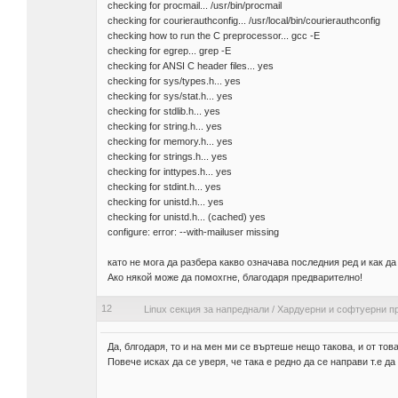
checking for procmail... /usr/bin/procmail
checking for courierauthconfig... /usr/local/bin/courierauthconfig
checking how to run the C preprocessor... gcc -E
checking for egrep... grep -E
checking for ANSI C header files... yes
checking for sys/types.h... yes
checking for sys/stat.h... yes
checking for stdlib.h... yes
checking for string.h... yes
checking for memory.h... yes
checking for strings.h... yes
checking for inttypes.h... yes
checking for stdint.h... yes
checking for unistd.h... yes
checking for unistd.h... (cached) yes
configure: error: --with-mailuser missing
като не мога да разбера какво означава последния ред и как да 
Ако някой може да помохгне, благодаря предварително!
12
Linux секция за напреднали
/
Хардуерни и софтуерни п
Да, блгодаря, то и на мен ми се въртеше нещо такова, и от то
Повече исках да се уверя, че така е редно да се направи т.е д