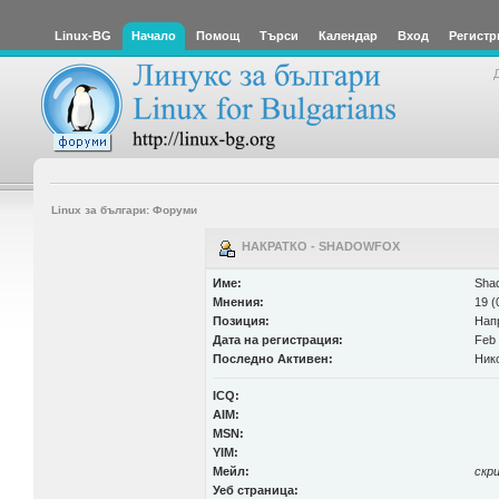
Linux-BG
Начало
Помощ
Търси
Календар
Вход
Регистр
Linux за българи: Форуми
НАКРАТКО - SHADOWFOX
Име:
Sha
Мнения:
19 (
Позиция:
Нап
Дата на регистрация:
Feb 
Последно Активен:
Ник
ICQ:
AIM:
MSN:
YIM:
Мейл:
скр
Уеб страница: