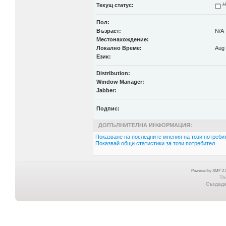
Текущ статус:
Н
Пол:
Възраст:
N/A
Местонахождение:
Локално Време:
Aug 
Език:
Distribution:
Window Manager:
Jabber:
Подпис:
ДОПЪЛНИТЕЛНА ИНФОРМАЦИЯ:
Показване на последните мнения на този потребит
Показвай общи статистики за този потребител.
Powered by SMF 2.0
Th
Създаден