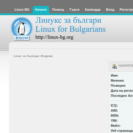
Linux-BG
Начало
Помощ
Търси
Календар
Вход
Регистр
Linux за българи: Форуми
НАКРАТК
Име:
Мнения:
Позиция:
Дата на реги
Последно Ак
ICQ:
AIM:
MSN:
YIM:
Мейл:
Уеб страница