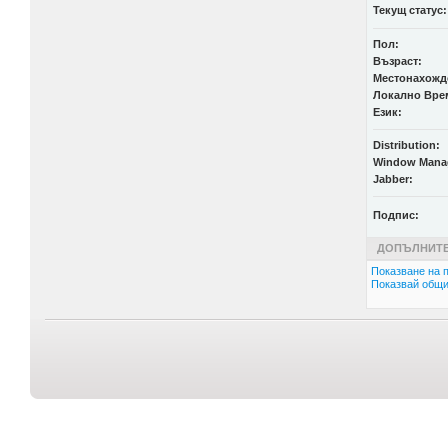
Текущ статус:
Пол:
Възраст:
Местонахожд
Локално Вре
Език:
Distribution:
Window Mana
Jabber:
Подпис:
ДОПЪЛНИТЕ
Показване на п
Показвай общи 