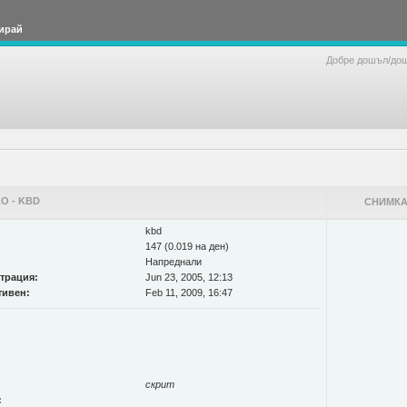
ирай
Добре дошъл/до
О - KBD
СНИМКА
kbd
147 (0.019 на ден)
Напреднали
страция:
Jun 23, 2005, 12:13
тивен:
Feb 11, 2009, 16:47
скрит
: