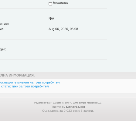
Неактивен
N/A
ение:
ме:
Aug 06, 2026, 05:08
ger:
ЛНА ИНФОРМАЦИЯ:
оследните мнения на този потребител.
статистики за този потребител.
Powered by SMF 2.0 Beta 4
|
SMF © 2006, Simple Machines LLC
Theme by
DzinerStudio
Създадена за 0.023 сек с 8 заявки.