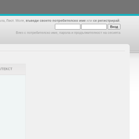
шла,
Гост
. Моля,
въведи своето потребителско име
или
се регистрирай
.
Влез с потребителско име, парола и продължителност на сесията
/ТЕКСТ