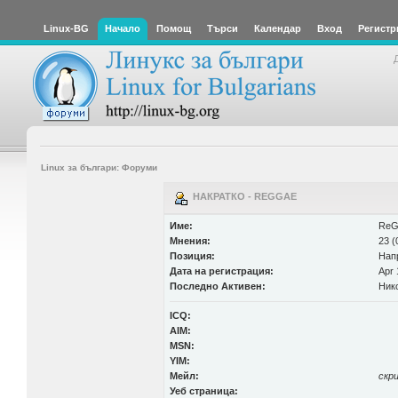
Linux-BG
Начало
Помощ
Търси
Календар
Вход
Регистр
Linux за българи: Форуми
НАКРАТКО - REGGAE
Име:
ReG
Мнения:
23 (
Позиция:
Нап
Дата на регистрация:
Apr 
Последно Активен:
Ник
ICQ:
AIM:
MSN:
YIM:
Мейл:
скр
Уеб страница: