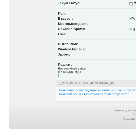
Текущ статус:
Н
Пол:
Възраст:
N/A
Местонахождение:
Локално Време:
Aug 
Език:
Distribution:
Window Manager:
Jabber:
Подпис:
Hey everybody smiLe
It`s ReGgaE styLe
(:
ДОПЪЛНИТЕЛНА ИНФОРМАЦИЯ:
Показване на последните мнения на този потребит
Показвай общи статистики за този потребител.
Powered by SMF 2.0
Th
Създаден