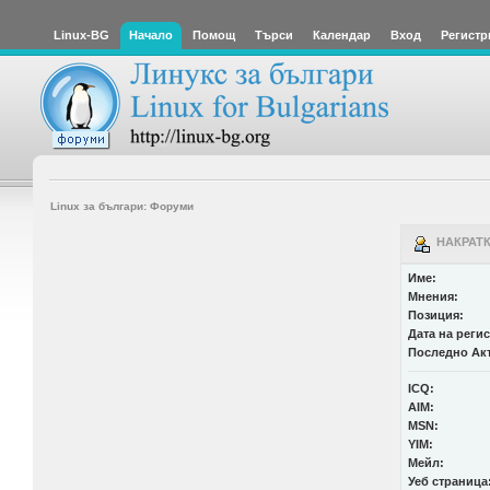
Linux-BG
Начало
Помощ
Търси
Календар
Вход
Регистр
Linux за българи: Форуми
НАКРАТК
Име:
Мнения:
Позиция:
Дата на реги
Последно Ак
ICQ:
AIM:
MSN:
YIM:
Мейл:
Уеб страница