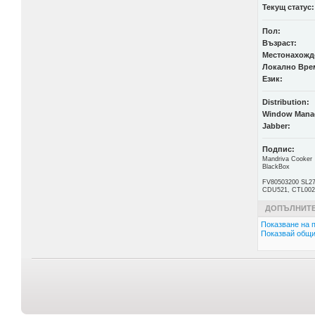
Текущ статус:
Пол:
Възраст:
Местонахожд
Локално Вре
Език:
Distribution:
Window Mana
Jabber:
Подпис:
Mandriva Cooker
BlackBox
FV80503200 SL27
CDU521, CTL002
ДОПЪЛНИТЕ
Показване на п
Показвай общи 