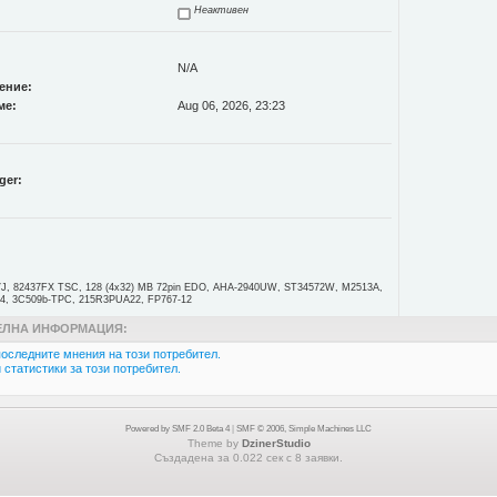
Неактивен
N/A
ение:
ме:
Aug 06, 2026, 23:23
ger:
J, 82437FX TSC, 128 (4x32) MB 72pin EDO, AHA-2940UW, ST34572W, M2513A,
4, 3C509b-TPC, 215R3PUA22, FP767-12
ЛНА ИНФОРМАЦИЯ:
оследните мнения на този потребител.
статистики за този потребител.
Powered by SMF 2.0 Beta 4
|
SMF © 2006, Simple Machines LLC
Theme by
DzinerStudio
Създадена за 0.022 сек с 8 заявки.