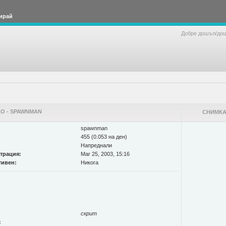
ирай
Добре дошъл/до
О - SPAWNMAN
СНИМКА
spawnman
455 (0.053 на ден)
Напреднали
страция:
Mar 25, 2003, 15:16
тивен:
Никога
скрит
: