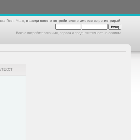
шла,
Гост
. Моля,
въведи своето потребителско име
или
се регистрирай
.
Влез с потребителско име, парола и продължителност на сесията
/ТЕКСТ