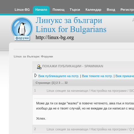
Linux-BG
Начало
Помощ
Търси
Календар
Вход
Регистр
Linux за българи: Форуми
ПОКАЖИ ПУБЛИКАЦИИ - SPAWNMAN
Виж публикациите на потр.
|
Виж темите на потр.
|
Виж прикаче
Страници: [
1
]
2
3
...
32
1
Linux секция за начинаещи
/
Настройка на програми
/
SI
Може да ти се види "малко" в повече четенето, ама пък и полз
изобщо да не е твоят случай, но не виждам да си написал с мод
Успех.
2
Linux секция за начинаещи
/
Настройка на програми
/
Q: