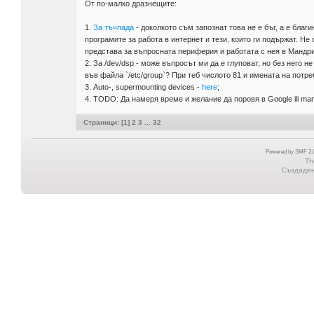
От по-малко дразнещите:
1.
За тъчпада
- доколкото съм запознат това не е бъг, а е бла
програмите за работа в интернет и тези, които ги подържат. Н
представа за въпросната периферия и работата с нея в Мандри
2. За /dev/dsp - може въпросът ми да е глуповат, но без него не
във файла `/etc/group`? При теб числото 81 и имената на потре
3. Auto-, supermounting devices -
here
;
4. TODO: Да намеря време и желание да поровя в Google ili man
Страници: [
1
]
2
3
...
32
Powered by SMF 2.0
Th
Създадена