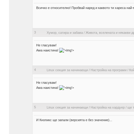
Всичко е относително! Пробвай наред и каквото ти хареса най-
3
Хумор, сатира и забава
/
Живота, вселената и някакви д
Не гласувам!
Ама наистина!
'>
4
Linux секция за начинаещи
/
Настройка на програми
/
Ко
Не гласувам!
Ама наистина!
'>
5
Linux секция за начинаещи
/
Настройка на хардуер
/
ще т
И Кнопикс ще запали (версията е без значение)...