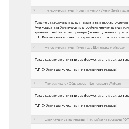
6
Нетехнически теми
/
Идеи и мнения
/
Умния Stealth каран
Това, че са се докопали до руут акаунта на въпросното самоле
Ама хорицата от Холивуд си имат особено мнение за аудиторият
кракването на Пентагона (примерно) е като щракване с пръсти 
П.П. Виж как стоят нещата със скрииншотовете, че ми стана и
7
Нетехнически теми
/
Коментар
/
Що ползвате Winboze
Това е казвано десетки пъти във форума, ама те мързи да тър
П.П. Хубаво е да пускаш темите в правилните раздели!
8
Програмиране
/
Общ форум
/
Що ползвате Winboze
Това е казвано десетки пъти във форума, ама те мързи да тър
П.П. Хубаво е да пускаш темите в правилните раздели!
9
Linux секция за начинаещи
/
Настройка на програми
/
GTK