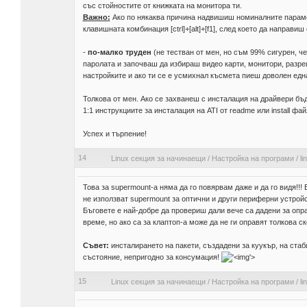
със стойностите от книжката на монитора ти.
Важно:
Ако по някаква причина надвишиш номиналните парамет
клавишната комбинация [ctrl]+[alt]+[f1], след което да направи
-
по-малко труден
(не тестван от мен, но съм 99% сигурен, ч
паролата и започваш да избираш видео карти, монитори, разр
настройките и ако ти се е усмихнал късмета пиеш доволен едн
Толкова от мен. Ако се захванеш с инсталация на драйвери бъ
1:1 инструкциите за инсталация на ATI от readme или install фа
Успех и търпение!
14
Linux секция за начинаещи
/
Настройка на програми
/
l
Това за supermount-а няма да го повярвам даже и да го видя!
не използват supermount за оптични и други периферни устройс
Бъговете е най-добре да провериш дали вече са дадени за оправ
време, но ако са за клаптоп-а може да не ги оправят толкова ско
Съвет:
инсталирането на пакети, създадени за куукър, на стаби
състояние, непригодно за консумация!
'>
15
Linux секция за начинаещи
/
Настройка на програми
/
l