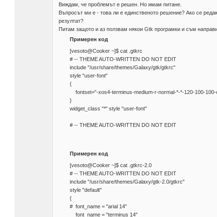
Виждам, че проблемът е решен. Но имам питане.
Въпросът ми е - това ли е единственото решение? Ако се редакт
резултат?
Питам защото и аз ползвам някои Gtk програмки и съм направ
Примерен код
[vesoto@Cooker ~]$ cat .gtkrc
# -- THEME AUTO-WRITTEN DO NOT EDIT
include "/usr/share/themes/Galaxy/gtk/gtkrc"
style "user-font"
{
fontset="-xos4-terminus-medium-r-normal-*-*-120-100-100-c
}
widget_class "*" style "user-font"
# -- THEME AUTO-WRITTEN DO NOT EDIT
Примерен код
[vesoto@Cooker ~]$ cat .gtkrc-2.0
# -- THEME AUTO-WRITTEN DO NOT EDIT
include "/usr/share/themes/Galaxy/gtk-2.0/gtkrc"
style "default"
{
# font_name = "arial 14"
font_name = "terminus 14"