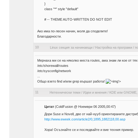
}
class "*" style "default"
# -- THEME AUTO-WRITTEN DO NOT EDIT
Ако има по-лесен начин, моля да споделите!
Благодарности.
10
Linux секция за начинаещи
/
Настройка на програми
/
п
Мернаха ми се на няколко места routes, ама знам ли кое от тя
/etc/shorewall/routes
/etc/sysconfig/network
...
Общо взето find и/или grep вършат работа!
'>
11
Нетехнически теми
/
Идеи и мнения
/
KDE или GNOME, Q
Цитат
(ColdFusion @ Ноември 06 2005,00:47)
Дори Suse и Novell, две от най-нууб ориентираните дистри
http://www.eweek.com/article2/0,1895,1882118,00.asp
Хора! Осъзнайте се и последвайте и вие техния пример.