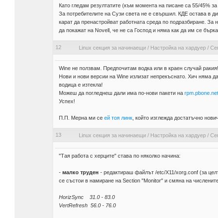
Като гледам резултатите (към момента на писане са 55/45% за 
За потребителите на Сузи света не е свършил. КДЕ остава в ди
карат да пренастройват работната среда по подразбиране. За 
да покажат на Novell, че не са Господ и няма как да им се бърк
12
Linux секция за начинаещи
/
Настройка на хардуер
/
Сег
Wine не ползвам. Предпочитам водка или в краен случай ракия
Нови и нови версии на Wine излизат непрекъснато. Хич няма да
водица е изтекла!
Можеш да погледнеш дали има по-нови пакети на
rpm.pbone.ne
Успех!
П.П. Мерна ми се
ей тоя линк
, който изглежда достатъчно нович
13
Linux секция за начинаещи
/
Настройка на хардуер
/
Сег
"Тая работа с херците" става по няколко начина:
-
малко труден
- редактираш файлът /etc/X11/xorg.conf (за целт
се състои в намиране на Section "Monitor" и смяна на численит
HorizSync 31.0 - 83.0
VertRefresh 56.0 - 76.0