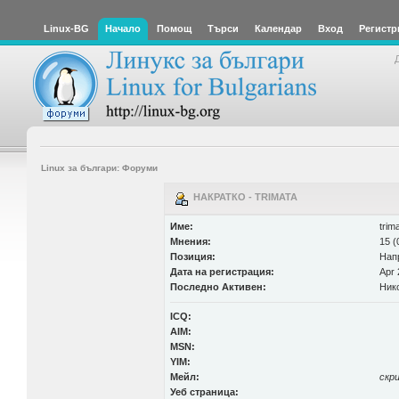
Linux-BG
Начало
Помощ
Търси
Календар
Вход
Регистр
Linux за българи: Форуми
НАКРАТКО - TRIMATA
Име:
trim
Мнения:
15 (
Позиция:
Нап
Дата на регистрация:
Apr 
Последно Активен:
Ник
ICQ:
AIM:
MSN:
YIM:
Мейл:
скр
Уеб страница: