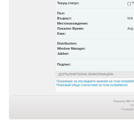
Текущ статус:
Н
Пол:
Възраст:
N/A
Местонахождение:
Локално Време:
Aug 
Език:
Distribution:
Window Manager:
Jabber:
Подпис:
ДОПЪЛНИТЕЛНА ИНФОРМАЦИЯ:
Показване на последните мнения на този потребит
Показвай общи статистики за този потребител.
Powered by SMF 2.0
Th
Създаден