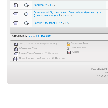
Великден?!
«
1
2
»
Телевизори LG, тонколони с Bluetooth, албуми на група
Queens, плюс още 42
«
1
2
3
4
»
Честит 8-ми март ТБС!
«
1
2
»
Страници: [
1
]
2
3
...
88
Нагоре
Заключена Тема
Тема, в която си публикувал отговор
Залепени теми
Обикновена Тема
Анкета
Гореща Тема (Повече от 15 Отговора)
Много Гореща Тема (Повече от 25 Отговора)
Powered by SMF 2.0
Th
Създадена