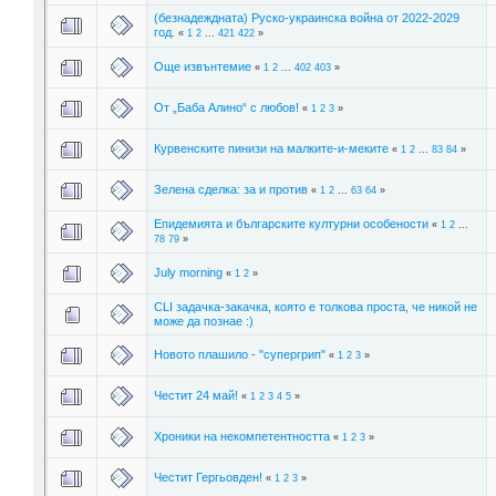
(безнадеждната) Руско-украинска война от 2022-2029
год.
«
1
2
...
421
422
»
Още извънтемие
«
1
2
...
402
403
»
От „Баба Алино“ с любов!
«
1
2
3
»
Курвенските пинизи на малките-и-меките
«
1
2
...
83
84
»
Зелена сделка: за и против
«
1
2
...
63
64
»
Епидемията и българските културни особености
«
1
2
...
78
79
»
July morning
«
1
2
»
CLI задачка-закачка, която е толкова проста, че никой не
може да познае :)
Новото плашило - "супергрип"
«
1
2
3
»
Честит 24 май!
«
1
2
3
4
5
»
Хроники на некомпетентността
«
1
2
3
»
Честит Гергьовден!
«
1
2
3
»