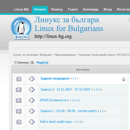
Linux-BG
Начало
Помощ
Търси
Календар
Вход
Регистр
Linux за българи: Форуми
>
Програмиране
>
Конкурс bash-майсторът
(МОДЕРА
Страници: [
1
]
Надолу
Заглавие
Задачи кандидати
«
1
2
»
Задача 3 - 13.11.2007 - 27.12.2007
«
1
2
3
»
[PHP] Условности
«
1
2
3
4
»
Задача 1 - 03.09 - 09.09 - torrent watch
«
1
2
»
Кой е bash-майстора...
«
1
2
»