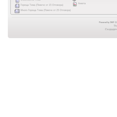
Анкета
Гореща Тема (Повече от 15 Отговора)
Много Гореща Тема (Повече от 25 Отговора)
Powered by SMF 2.0
Th
Създадена