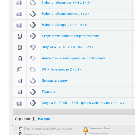
Hahor challenge part ii
«
1
2
3
4
5
»
Hahor challenge web-part
«
1
2
»
Hahor challenge :)
«
1
2
...
5
6
»
Simple traffic counter script or plasmoid
Задача 4 - 23.01.2008 - 06.02.2008
Автоматично генериране на .config файл
[PHP] Условности 2
«
1
2
»
Sql masters party
Правила
Задача 2 - 10.09 - 16.09 - quotes web service
«
1
2
3
4
»
Страници: [
1
]
Нагоре
Заключена Тема
Тема, в която си публикувал отговор
Залепени теми
Обикновена Тема