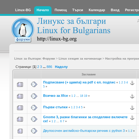
Linux-BG
Начало
Помощ
Търси
Календар
Вход
Регистр
Linux за българи: Форуми
>
Linux секция за начинаещи
>
Настройка на програ
Страници: [
1
]
2
3
...
886
Надолу
Заглавие
Подписване (+ щампа) на pdf с ел. подпис
«
1
2
3
4
5
»
Всичко за Xfce
«
1
2
...
18
19
»
Първи стъпки
«
1
2
3
4
5
»
Gnome 3, разни благинки за споделяне включете
се!
«
1
2
...
6
7
»
Двупосочен английско-български речник с python 3
«
1
2
»