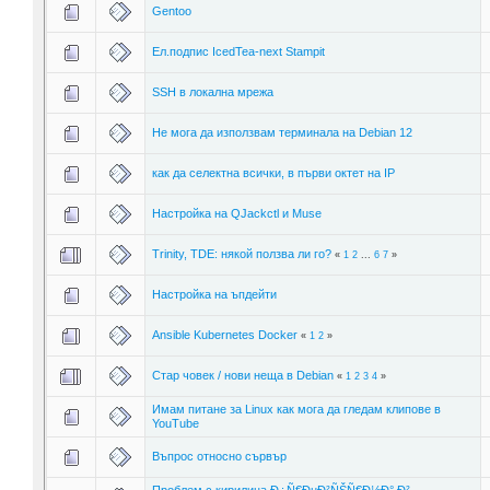
Gentoo
Ел.подпис IcedTea-next Stampit
SSH в локална мрежа
Не мога да използвам терминала на Debian 12
как да селектна всички, в първи октет на IP
Настройка на QJackctl и Muse
Trinity, TDE: някой ползва ли го?
«
1
2
...
6
7
»
Настройка на ъпдейти
Ansible Kubernetes Docker
«
1
2
»
Стар човек / нови неща в Debian
«
1
2
3
4
»
Имам питане за Linux как мога да гледам клипове в
YouTube
Въпрос относно сървър
Проблем с кирилица Ð¿Ñ€ÐµÐ²ÑŠÑ€Ð½Ð° Ð²