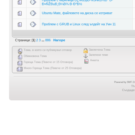
Ð»ÑŽÐ±Ð¸Ð¼Ð¾ Ð·Ð°Ð½
Ubuntu Mate, файловете на диска се изтриват
Проблем с GRUB и Linux след ъпдейт на Уин 11
Страници: [
1
]
2
3
...
886
Нагоре
Заключена Тема
Тема, в която си публикувал отговор
Залепени теми
Обикновена Тема
Анкета
Гореща Тема (Повече от 15 Отговора)
Много Гореща Тема (Повече от 25 Отговора)
Powered by SMF 2.0
Th
Създаден