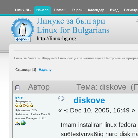
Linux-BG
Начало
Помощ
Търси
Календар
Вход
Регистр
Linux за българи: Форуми
>
Linux секция за начинаещи
>
Настройка на програ
Страници: [
1
]
Надолу
Автор
Тема: diskove (
iskren
diskove
Напреднали
«
-:
Dec 10, 2005, 16:49 »
Публикации: 185
Distribution: Fedora Core 8
Window Manager: KDE3
Imam instaliran linux fedora
su6testvuva6tiq hard disk n