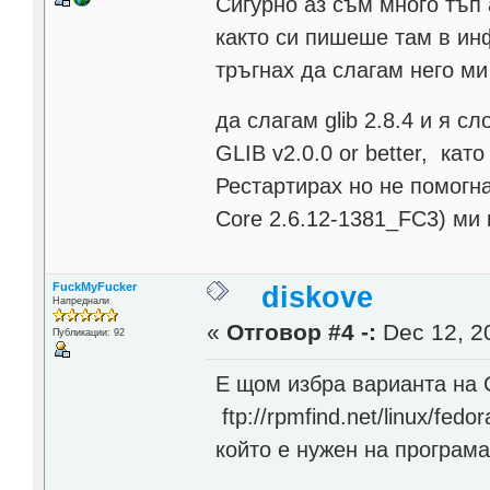
Сигурно аз съм много тъп а
както си пишеше там в ин
тръгнах да слагам него ми
да слагам glib 2.8.4 и я с
GLIB v2.0.0 or better, кат
Рестартирах но не помогна
Core 2.6.12-1381_FC3) ми 
FuckMyFucker
diskove
Напреднали
«
Отговор #4 -:
Dec 12, 20
Публикации: 92
Е щом избра варианта на 
ftp://rpmfind.net/linux/fedo
който е нужен на програм