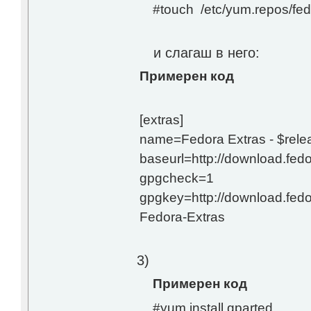
#touch /etc/yum.repos/fe
и слагаш в него:
Примерен код
[extras]
name=Fedora Extras - $rele
baseurl=http://download.fed
gpgcheck=1
gpgkey=http://download.fed
Fedora-Extras
3)
Примерен код
#yum install gparted