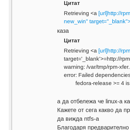
Цитат
Retrieving <a
[url]http://r
new_win" target="_blank">=
каза
Цитат
Retrieving <a
[url]http://r
target='_blank'>=http://rpm.
warning: /var/tmp/rpm-xf
error: Failed dependencies
fedora-release >= 4 is n
а да отбележа че linux-a к
Кажете от сега какво да п
да вижда ntfs-а
Благодаря предварително