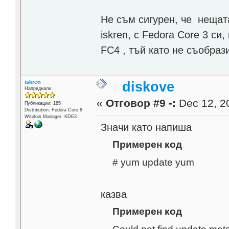
Не съм сигурен, че нещата
iskren, с Fedora Core 3 си
FC4 , тъй като не съобрази
iskren
diskove
Напреднали
«
Отговор #9 -:
Dec 12, 20
Публикации: 185
Distribution: Fedora Core 8
Window Manager: KDE3
Значи като напиша
Примерен код
# yum update yum
казва
Примерен код