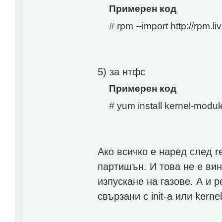
Примерен код
# rpm --import http://rp
5) за нтфс
Примерен код
# yum install kernel-modul
Ако всичко е наред след r
партишън. И това не е ви
изпускане на газове. А и 
свързани с init-а или kernel