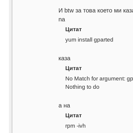
И btw за това което ми каз
na
Цитат
yum install gparted
каза
Цитат
No Match for argument: gp
Nothing to do
а на
Цитат
rpm -ivh