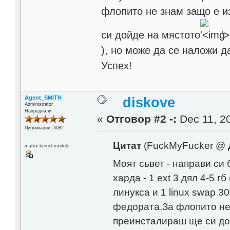
флопито не знам защо е и
си дойде на мястото
'>
), но може да се наложи д
Успех!
Agent_SMITH
diskove
Administrator
Напреднали
«
Отговор #2 -:
Dec 11, 20
Публикации: 3082
Цитат
(FuckMyFucker @ Д
matrix kernel module
Моят сьвет - направи си 
харда - 1 ext 3 дял 4-5 г
линукса и 1 linux swap 
федората.За флопито не 
преинсталираш ще си до