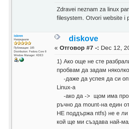
Zdravei neznam za linux pa
filesystem. Otvori website i
iskren
diskove
Напреднали
«
Отговор #7 -:
Dec 12, 20
Публикации: 185
Distribution: Fedora Core 8
Window Manager: KDE3
1) Ако още не сте разбрал
пробвам да задам няколко
-даже да успея да си оп
Linux-а
-ако да -> щом има пробл
ръчно да mount-на един от 
НЕ поддържа ntfs) не е ли
кой ще ми създава най-ма