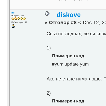
nv
diskove
Напреднали
«
Отговор #8 -:
Dec 12, 20
Публикации: 43
Сега погледнах, че си спо
1)
Примерен код
#yum update yum
Ако не стане няма лошо. П
2)
Примерен код