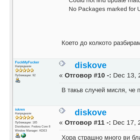
Could not find update mat
No Packages marked for U
Което до колкото разбира
FuckMyFucker
diskove
Напреднали
«
Отговор #10 -:
Dec 13, 
Публикации: 92
В такьв случей мисля, че 
iskren
diskove
Напреднали
«
Отговор #11 -:
Dec 17, 
Публикации: 185
Distribution: Fedora Core 8
Window Manager: KDE3
Хора страшно много ви бл