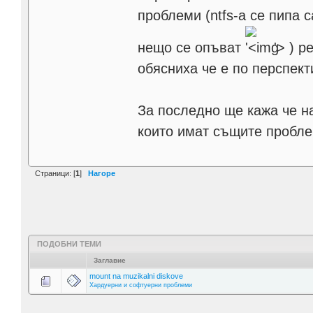
проблеми (ntfs-а се пипа са
нещо се опъват
'>
) р
обясниха че е по перспект
За последно ще кажа че н
които имат същите пробл
Страници: [
1
]
Нагоре
ПОДОБНИ ТЕМИ
Заглавие
mount na muzikalni diskove
Хардуерни и софтуерни проблеми