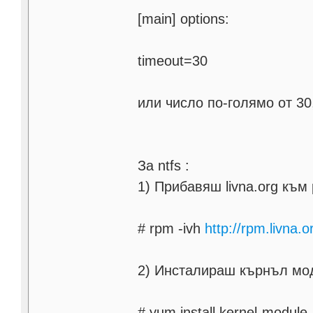
[main] options:
timeout=30
или число по-голямо от 30
За ntfs :
1) Прибавяш livna.org към
# rpm -ivh
http://rpm.livna.
2) Инсталираш кърнъл мо
# yum install kernel-module