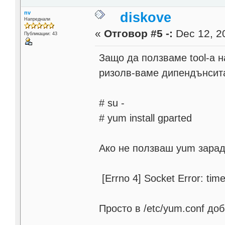
nv
diskove
Напреднали
«
Отговор #5 -:
Dec 12, 20
Публикации: 43
Защо да ползваме tool-a н
ризолв-ваме дипендънсита
# su -
# yum install gparted
Ако не ползваш yum зарад
[Errno 4] Socket Error: tim
Просто в /etc/yum.conf доб