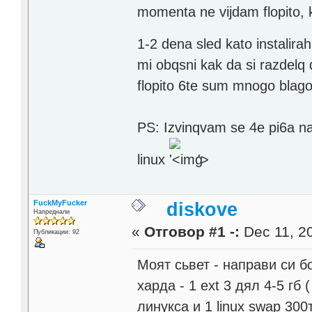
momenta ne vijdam flopito, k
1-2 dena sled kato instalir
mi obqsni kak da si razdelq
flopito 6te sum mnogo blag
PS: Izvinqvam se 4e pi6a na
linux
'>
FuckMyFucker
diskove
Напреднали
«
Отговор #1 -:
Dec 11, 20
Публикации: 92
Моят сьвет - направи си бо
харда - 1 ext 3 дял 4-5 гб
линукса и 1 linux swap 30