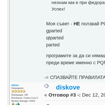
незнам как е при федорат
Успех!
Моя съвет -
НЕ
ползвай PQ 
gparted
qtparted
parted
програмите за да си ням
преди време именно с PQM
-= СПАЗВАЙТЕ ПРАВИЛАТ
iskren
diskove
Напреднали
«
Отговор #3 -:
Dec 12, 20
Публикации: 185
Distribution: Fedora Core 8
Window Manager: KDE3