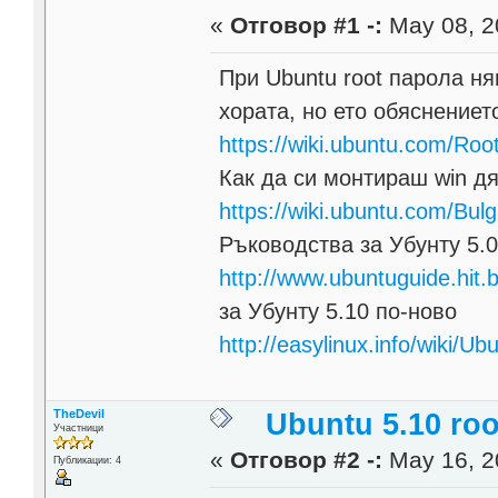
«
Отговор #1 -:
May 08, 2
При Ubuntu root парола ня
хората, но ето обяснениет
https://wiki.ubuntu.com/Ro
Как да си монтираш win д
https://wiki.ubuntu.com/Bu
Ръководства за Убунту 5.0
http://www.ubuntuguide.hit.
за Убунту 5.10 по-ново
http://easylinux.info/wiki/Ub
TheDevil
Ubuntu 5.10 ro
Участници
«
Отговор #2 -:
May 16, 2
Публикации: 4