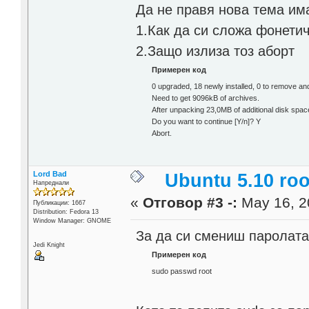
Да не правя нова тема им
1.Как да си сложа фонети
2.Защо излиза тоз аборт
Примерен код
0 upgraded, 18 newly installed, 0 to remove an
Need to get 9096kB of archives.
After unpacking 23,0MB of additional disk space
Do you want to continue [Y/n]? Y
Abort.
Lord Bad
Ubuntu 5.10 ro
Напреднали
«
Отговор #3 -:
May 16, 2
Публикации: 1667
Distribution: Fedora 13
Window Manager: GNOME
За да си смениш паролата
Jedi Knight
Примерен код
sudo passwd root