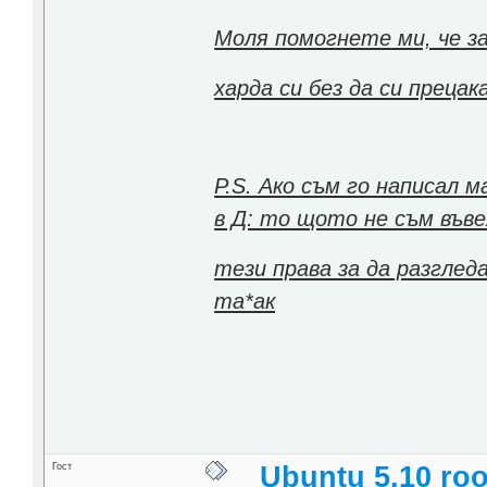
Моля помогнете ми, че за
харда си без да си преца
P.S. Ако съм го написал м
в Д: то щото не съм въве
тези права за да разгле
та*ак
Гост
Ubuntu 5.10 ro