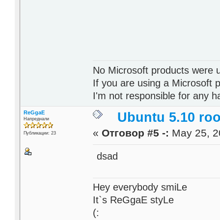
No Microsoft products were u
If you are using a Microsoft
I'm not responsible for any 
ReGgaE
Ubuntu 5.10 ro
Напреднали
«
Отговор #5 -:
May 25, 2
Публикации: 23
dsad
Hey everybody smiLe
It`s ReGgaE styLe
(: