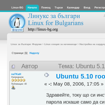
Linux-BG
Начало
Помощ
Търси
Календар
Вход
Регистр
Linux за българи: Форуми
>
Linux секция за начинаещи
>
Настройка на хардуе
Страници: [
1
]
Надолу
Автор
Тема: Ubuntu 5.1
naTKaH
Ubuntu 5.10 ro
Напреднали
«
-:
May 08, 2006, 17:05 »
Публикации: 40
Здравейте, току що си инс
парола искаше само да си