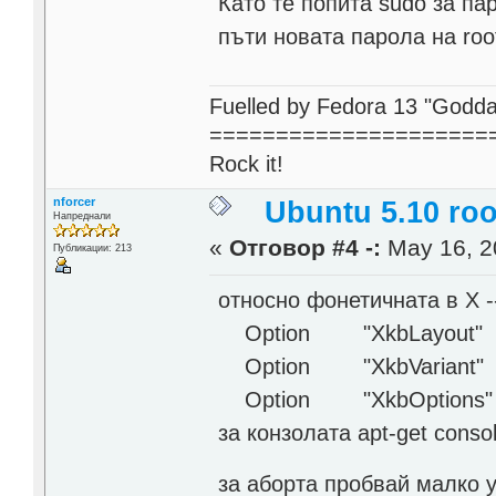
Като те попита sudo за па
пъти новата парола на roo
Fuelled by Fedora 13 "Godda
=====================
Rock it!
nforcer
Ubuntu 5.10 ro
Напреднали
«
Отговор #4 -:
May 16, 2
Публикации: 213
относно фонетичната в X -
Option "XkbLayout" "
Option "XkbVariant" "
Option "XkbOptions" "grp
за конзолата apt-get console
за аборта пробвай малко 