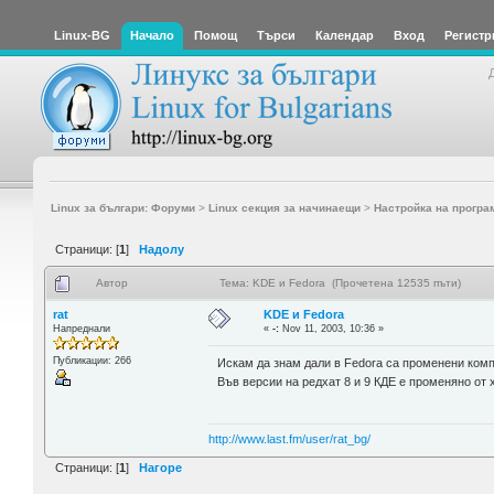
Linux-BG
Начало
Помощ
Търси
Календар
Вход
Регистр
Linux за българи: Форуми
>
Linux секция за начинаещи
>
Настройка на програ
Страници: [
1
]
Надолу
Автор
Тема: KDE и Fedora (Прочетена 12535 пъти)
rat
KDE и Fedora
Напреднали
«
-:
Nov 11, 2003, 10:36 »
Публикации: 266
Искам да знам дали в Fedora са променени ком
Във версии на редхат 8 и 9 КДЕ е променяно от 
http://www.last.fm/user/rat_bg/
Страници: [
1
]
Нагоре