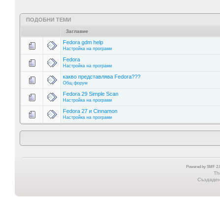
ПОДОБНИ ТЕМИ
Заглавие
Fedora gdm help
Настройка на програми
Fedora
Настройка на програми
какво представлява Fedora???
Общ форум
Fedora 29 Simple Scan
Настройка на програми
Fedora 27 и Cinnamon
Настройка на програми
Powered by SMF 2.0
Th
Създадена