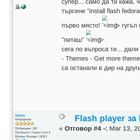
супер... само да ти кажа,
търсене "install flash fedo
първо място!
'>
гугъл 
"питаш"
'>
сега по въпроса ти... дал
- Themes - Get more theme
са останали в дир на други
iskren
Flash player за
Напреднали
«
Отговор #4 -:
Mar 13, 20
Публикации: 185
Distribution: Fedora Core 8
Window Manager: KDE3