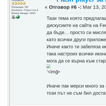
Напреднали
«
Отговор #6 -:
Mar 13, 20
Публикации: 185
Distribution: Fedora Core 8
Window Manager: KDE3
Тази тема която предлагаш
дискусиите на сайта на F
да бъде... просто си мисл
като всички други приложе
Иначе както ти забеляза и
така настроих всички икони
мога да се върна към стар
'>
Иначе пак мерси много за 
този път не съм бил доста