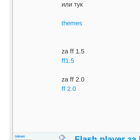
или тук
themes
za ff 1.5
ff1.5
za ff 2.0
ff 2.0
iskren
Flash player за