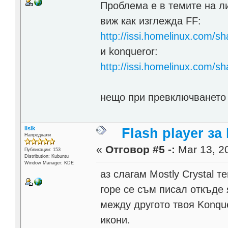
Проблема е в темите на л
виж как изглежда FF:
http://issi.homelinux.com/s
и konqueror:
http://issi.homelinux.com/s
нещо при превключването 
lisik
Flash player за
Напреднали
«
Отговор #5 -:
Mar 13, 20
Публикации: 153
Distribution: Kubuntu
Window Manager: KDE
аз слагам Mostly Crystal 
горе се съм писал откъде 
между другото твоя Konque
икони.