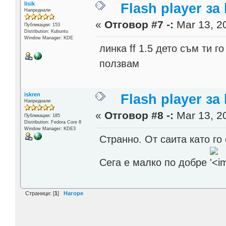
lisik
Flash player за
Напреднали
«
Отговор #7 -:
Mar 13, 20
Публикации: 153
Distribution: Kubuntu
Window Manager: KDE
линка ff 1.5 дето съм ти го
ползвам
iskren
Flash player за
Напреднали
«
Отговор #8 -:
Mar 13, 20
Публикации: 185
Distribution: Fedora Core 8
Window Manager: KDE3
Странно. От саита като го
Сега е малко по добре
Страници: [
1
]
Нагоре