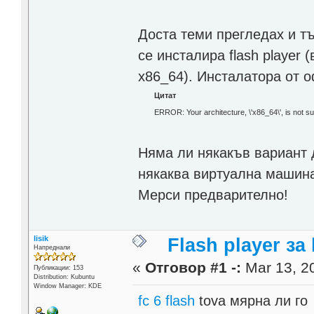
Доста теми прегледах и тъ
се инсталира flash player 
x86_64). Инсталатора от 
Цитат
ERROR: Your architecture, \'x86_64\', is not su
Няма ли някакъв вариант д
някаква виртуална машина 
Мерси предварително!
lisik
Flash player за
Напреднали
«
Отговор #1 -:
Mar 13, 20
Публикации: 153
Distribution: Kubuntu
Window Manager: KDE
fc 6 flash
tova мярна ли го