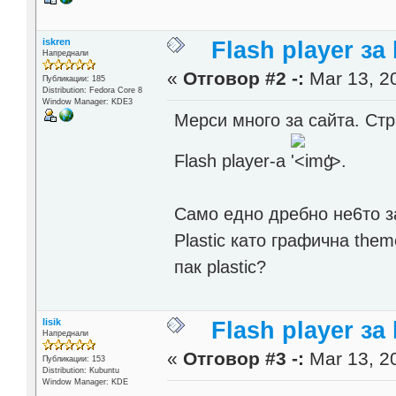
iskren
Flash player за
Напреднали
«
Отговор #2 -:
Mar 13, 20
Публикации: 185
Distribution: Fedora Core 8
Window Manager: KDE3
Мерси много за сайта. Ст
Flash player-a
'>
.
Само едно дребно не6то за
Plastic като графична the
пак plastic?
lisik
Flash player за
Напреднали
«
Отговор #3 -:
Mar 13, 20
Публикации: 153
Distribution: Kubuntu
Window Manager: KDE