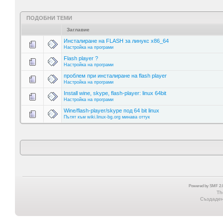
ПОДОБНИ ТЕМИ
Заглавие
Инсталиране на FLASH за линукс x86_64
Настройка на програми
Flash player ?
Настройка на програми
проблем при инсталиране на flash player
Настройка на програми
Install wine, skype, flash-player: linux 64bit
Настройка на програми
Wine/flash-player/skype под 64 bit linux
Пътят към wiki.linux-bg.org минава оттук
Powered by SMF 2.0
Th
Създадена