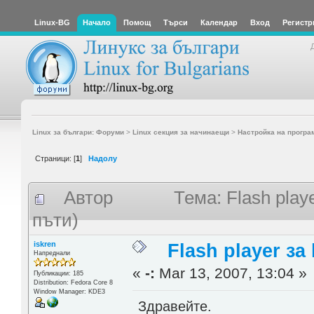
Linux-BG
Начало
Помощ
Търси
Календар
Вход
Регистр
Linux за българи: Форуми
>
Linux секция за начинаещи
>
Настройка на програ
Страници: [
1
]
Надолу
Автор
Тема: Flash play
пъти)
iskren
Flash player за
Напреднали
«
-:
Mar 13, 2007, 13:04 »
Публикации: 185
Distribution: Fedora Core 8
Window Manager: KDE3
Здравейте.