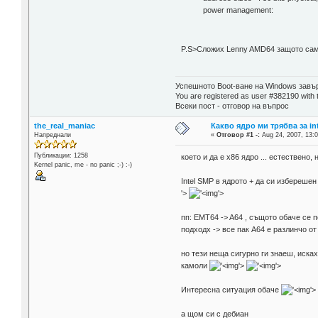
power management:
P.S>Сложих Lenny AMD64 защото само
Успешното Boot-ване на Windows завър
You are registered as user #382190 with 
Всеки пост - отговор на въпрос
the_real_maniac
Какво ядро ми трябва за in
Напреднали
«
Отговор #1 -:
Aug 24, 2007, 13:0
Публикации: 1258
което и да е х86 ядро ... естествено
Kernel panic, me - no panic ;-) :-)
Intel SMP в ядрото + да си избереше
'>
'>
пп: EMT64 -> A64 , същото обаче се 
подходх -> все пак A64 е разлинчо от
но тези неща сигурно ги знаеш, исках
камоли
'>
'>
Интересна ситуация обаче
'>
а щом си с дебиан