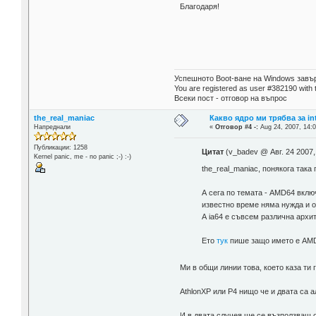
Благодаря!
Успешното Boot-ване на Windows завър
You are registered as user #382190 with 
Всеки пост - отговор на въпрос
the_real_maniac
Какво ядро ми трябва за in
Напреднали
«
Отговор #4 -:
Aug 24, 2007, 14:0
Публикации: 1258
Цитат
(v_badev @ Авг. 24 2007,
Kernel panic, me - no panic ;-) :-)
the_real_maniac, понякога така
А сега по темата - AMD64 вклю
известно време няма нужда и о
А ia64 е съвсем различна архит
Ето
тук
пише защо името е AMD6
Ми в общи линии това, което каза ти 
AthlonXP или P4 нищо че и двата са а
И в двата случея ще се възползваш от