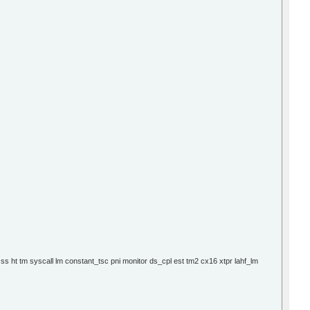
t tm syscall lm constant_tsc pni monitor ds_cpl est tm2 cx16 xtpr lahf_lm