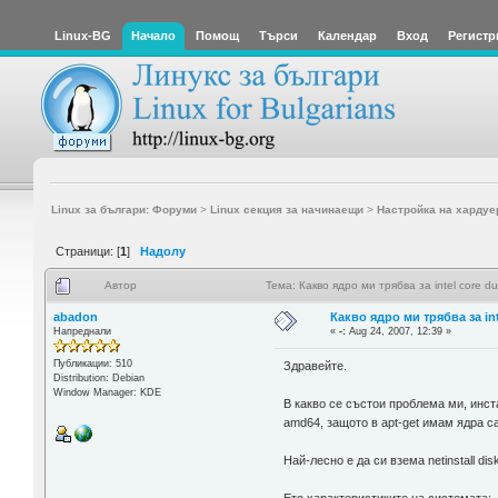
Linux-BG
Начало
Помощ
Търси
Календар
Вход
Регистр
Linux за българи: Форуми
>
Linux секция за начинаещи
>
Настройка на хардуе
Страници: [
1
]
Надолу
Автор
Тема: Какво ядро ми трябва за intel core 
abadon
Какво ядро ми трябва за in
Напреднали
«
-:
Aug 24, 2007, 12:39 »
Публикации: 510
Здравейте.
Distribution: Debian
Window Manager: KDE
В какво се състои проблема ми, инстал
amd64, защото в apt-get имам ядра с
Най-лесно е да си взема netinstall d