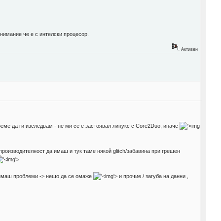
нимание че е с интелски процесор.
Активен
еме да ги изследвам - не ми се е застоявал линукс с Core2Duo, иначе
производителност да имаш и тук таме някой glitch/забавина при грешен
'>
имаш проблеми -> нещо да се омаже
'>
и прочие / загуба на данни ,