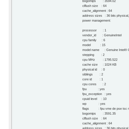
bogomips : 3594.02
clflush size : 64
cache_alignment : 64
address sizes : 36 bits physical, 
power management:
processor : 1
vendor_id : GenuineIntel
cpu family : 6
model : 15
model name : Genuine Int
stepping : 2
cpu MHz : 1795.522
cache size : 1024 KB
physical id : 0
siblings : 2
core id : 1
cpu cores : 2
fpu : yes
fpu_exception : yes
cpuid level : 10
wp : yes
flags : fpu vme de pse tsc msr 
bogomips : 3591.35
clflush size : 64
cache_alignment : 64
address sizes : 36 bits physical, 