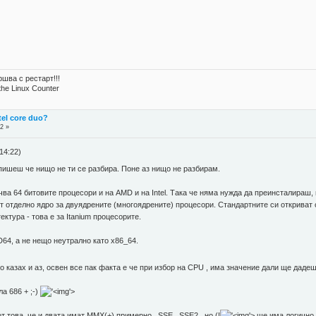
шва с рестарт!!!
the Linux Counter
tel core duo?
2 »
14:22)
 пишеш че нищо не ти се разбира. Поне аз нищо не разбирам.
чва 64 битовите процесори и на AMD и на Intel. Така че няма нужда да преинсталираш
т отделно ядро за двуядрените (многоядрените) процесори. Стандартните си откриват с
ектура - това е за Itanium процесорите.
4, а не нещо неутрално като x86_64.
го казах и аз, освен все пак факта е че при избор на CPU , има значение дали ще даде
ла 686 + ;-)
'>
 това, че и двата имат MMX(+) примерно , SSE , SSE2 , но (!
'>
ще има логично 