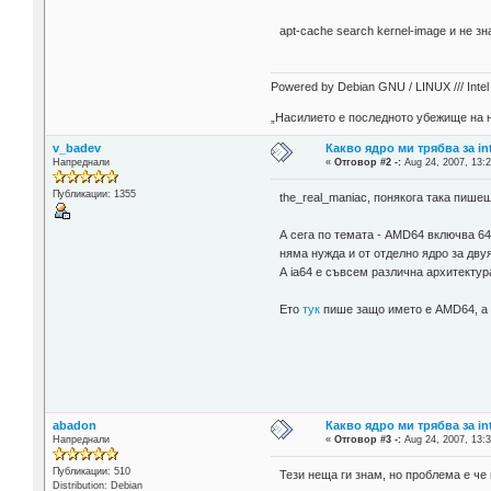
apt-cache search kernel-image и не зн
Powered by Debian GNU / LINUX /// Intel i
„Насилието е последното убежище на н
v_badev
Какво ядро ми трябва за in
Напреднали
«
Отговор #2 -:
Aug 24, 2007, 13:2
Публикации: 1355
the_real_maniac, понякога така пише
А сега по темата - AMD64 включва 64
няма нужда и от отделно ядро за дву
А ia64 е съвсем различна архитектура
Ето
тук
пише защо името е AMD64, а 
abadon
Какво ядро ми трябва за in
Напреднали
«
Отговор #3 -:
Aug 24, 2007, 13:3
Публикации: 510
Тези неща ги знам, но проблема е че в
Distribution: Debian