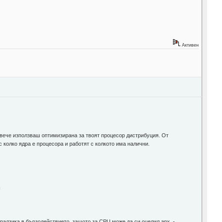
Активен
, вече използваш оптимизирана за твоят процесор дистрибуция. От
 колко ядра е процесора и работят с колкото има налични.
ш
ралзика в бързодействието, защото за CPU може да си оцелил арх. -