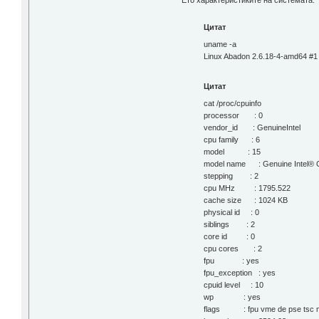
Ето характеристиките на системата:
Цитат
uname -a
Linux Abadon 2.6.18-4-amd64 #
Цитат
cat /proc/cpuinfo
processor : 0
vendor_id : GenuineIntel
cpu family : 6
model : 15
model name : Genuine Int
stepping : 2
cpu MHz : 1795.522
cache size : 1024 KB
physical id : 0
siblings : 2
core id : 0
cpu cores : 2
fpu : yes
fpu_exception : yes
cpuid level : 10
wp : yes
flags : fpu vme de pse tsc msr 