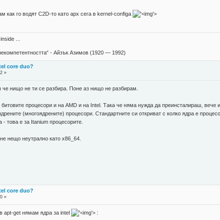
ам как го водят C2D-то като арх сегa в kernel-configa
'>
nside ...
екомпетентността“ - Айзък Азимов (1920 — 1992)
tel core duo?
2 »
ш че нищо не ти се разбира. Поне аз нищо не разбирам.
 битовите процесори и на AMD и на Intel. Така че няма нужда да преинсталираш, вече
ядрените (многоядрените) процесори. Стандартните си откриват с колко ядра е процесо
 - това е за Itanium процесорите.
не нещо неутрално като x86_64.
tel core duo?
0 »
 apt-get нямам ядра за intel
'>
: