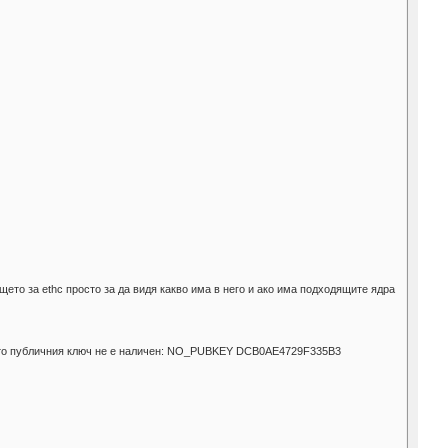
ето за ethc просто за да видя какво има в него и ако има подходящите ядра
щото публичния ключ не е наличен: NO_PUBKEY DCB0AE4729F335B3