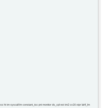
t tm syscall lm constant_tsc pni monitor ds_cpl est tm2 cx16 xtpr lahf_lm