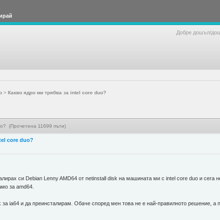
ирай
Добре дошъл/до
р
>
Какво ядро ми трябва за intel core duo?
duo? (Прочетена 11699 пъти)
tel core duo?
ирах си Debian Lenny AMD64 от netinstall disk на машината ми с intel core duo и сега н
амо за amd64.
isk за ia64 и да преинсталирам. Обаче според мен това не е най-правилното решение, а 