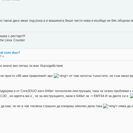
 такъв диск имах под ръка а и машината беше чисто нова и въобще не бях обърнал в
шва с рестарт!!!
the Linux Counter
tel core duo?
7 »
, но иначе ако питаш за мах бързодействие
н не просто x86 ами правилният арх
'>
от там нататък тъкостите, не съм имал вр
поддържа и от Core2DUO като 64бит технология./инструкции, така че освен проблеми с 
 C2D , но идеята ми е , че за инструкциите, нали е 64бит ок -> EMT64 И за двете си е
 да каж, че не е чак токлвоа страшно да изкараш няколко дена така
'>
няма да 