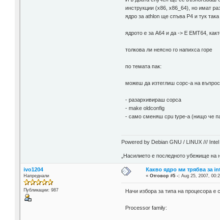
инструкции (x86, x86_64), но имат ра
ядро за athlon ще спъва P4 и тук така
ядрото е за A64 и да -> Е EMT64, как
толкова ли неясно го напихса горе
по темата пак:
можеш да изтеглиш сорс-а на въпрос
- разархивираш сорса
- make oldconfig
- само сменяш cpu type-а (нищо че п
Powered by Debian GNU / LINUX /// Intel i
„Насилието е последното убежище на н
ivo1204
Какво ядро ми трябва за in
Напреднали
«
Отговор #5 -:
Aug 25, 2007, 00:2
Публикации: 987
Начи избора за типа на процесора е 
Processor family: