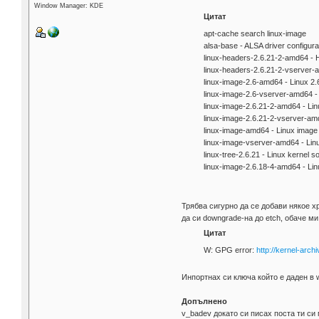
Window Manager: KDE
Цитат
apt-cache search linux-image
alsa-base - ALSA driver configurat
linux-headers-2.6.21-2-amd64 - H
linux-headers-2.6.21-2-vserver-a
linux-image-2.6-amd64 - Linux 2
linux-image-2.6-vserver-amd64 -
linux-image-2.6.21-2-amd64 - Li
linux-image-2.6.21-2-vserver-am
linux-image-amd64 - Linux imag
linux-image-vserver-amd64 - Li
linux-tree-2.6.21 - Linux kernel s
linux-image-2.6.18-4-amd64 - Li
Трябва сигурно да се добави някое 
да си downgrade-на до etch, обаче м
Цитат
W: GPG error:
http://kernel-archi
Инпортнах си ключа който е даден в w
Допълнено
v_badev докато си писах поста ти си 