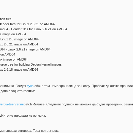
ion files
eader files for Linux 2.6.21 on AMD64
md64 - Header files for Linux 2.6.21 on AMD64
.6 image on AMD64
 Linux 2.6 image on AMD64
nux 2.6.21 image on AMD64
d64 - Linux 2.6.21 image on AMD64
e on AMD64
nux image on AMD64
ource tree for building Debian kernel images
nux 2.6.18 image on AMD64
хранилище. Гледах
тука
обаче там няма хранилища за Lenny. Пробвах да сложа хранилищ
и дава следната грешка:
ve.buildserver.net
etch Release: Следните подписи не можаха да бъдат проверени, за
iki-то но грешката не изчезна.
ми написал отговора. Това не го знаех.