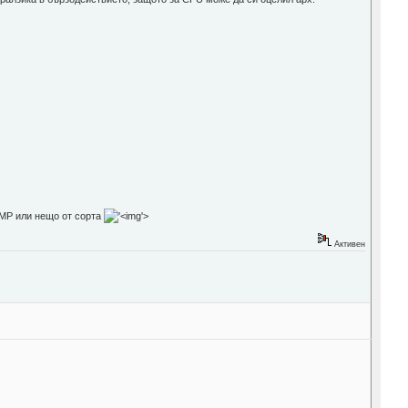
 SMP или нещо от сорта
'>
Активен