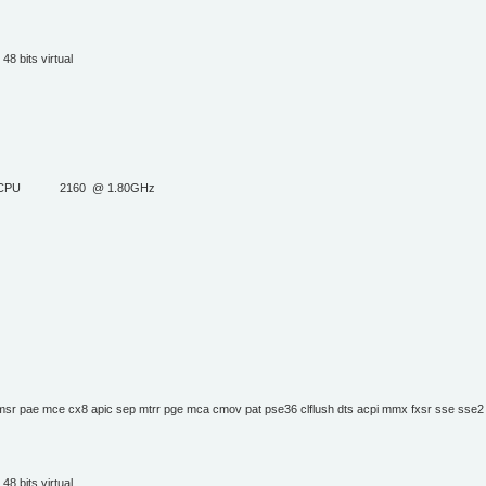
48 bits virtual
el® CPU 2160 @ 1.80GHz
pae mce cx8 apic sep mtrr pge mca cmov pat pse36 clflush dts acpi mmx fxsr sse sse2 ss h
48 bits virtual