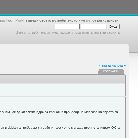
шла,
Гост
. Моля,
въведи своето потребителско име
или
се регистрирай
.
Влез с потребителско име, парола и продължителност на сесията
« назад
напред »
ИЗПЕЧАТАЙ
е знам как да си сложа ядро за intel-ския процесор на мястото на ядрото за
пък и debian-а трябва да си работи така че не мога да преинсталирвам ОС-а.