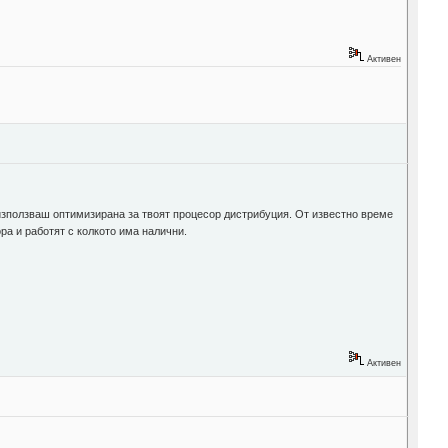
Активен
 използваш оптимизирана за твоят процесор дистрибуция. От известно време
ра и работят с колкото има налични.
Активен