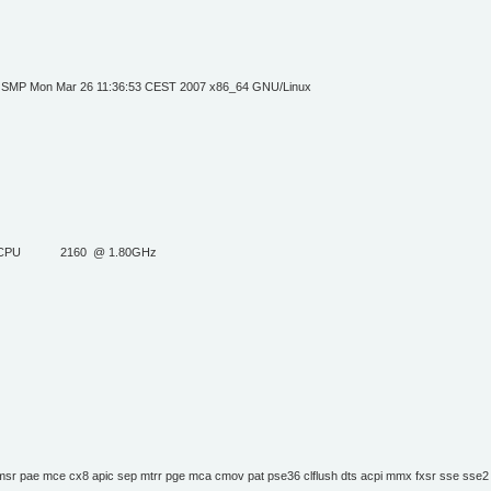
1 SMP Mon Mar 26 11:36:53 CEST 2007 x86_64 GNU/Linux
el® CPU 2160 @ 1.80GHz
pae mce cx8 apic sep mtrr pge mca cmov pat pse36 clflush dts acpi mmx fxsr sse sse2 ss h