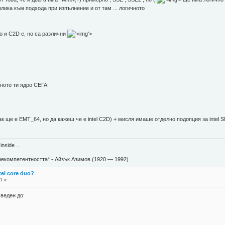
злика към подхода при изпълнение и от там ... логичното
то и C2D е, но са различни
'>
ното ти ядро СЕГА:
ак ще е EMT_64, но да кажеш че е intel C2D) + мисля имаше отделно подопция за intel
nside ...
екомпетентността“ - Айзък Азимов (1920 — 1992)
tel core duo?
1 »
сведен до: