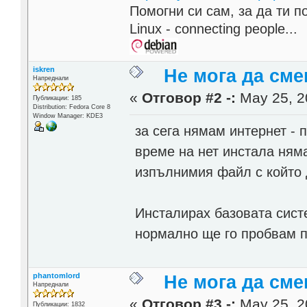
Помогни си сам, за да ти п
Linux - connecting people...
iskren
Не мога да сме
Напреднали
«
Отговор #2 -:
May 25, 2
Публикации: 185
Distribution: Fedora Core 8
Window Manager: KDE3
за сега нямам интернет - 
време на нет инстала няма 
изпълнимия файл с който 
Инсталирах базовата систе
нормално ще го пробвам п
phantomlord
Не мога да сме
Напреднали
«
Отговор #3 -:
May 25, 2
Публикации: 1832