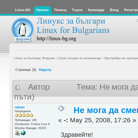
Linux-BG
Начало
Помощ
Търси
Календар
Вход
Регистр
Linux за българи: Форуми
>
Linux секция за начинаещи
>
Настройка на програ
Страници: [
1
]
Надолу
Автор
Тема: Не мога д
пъти)
iskren
Не мога да сме
Напреднали
«
-:
May 25, 2008, 17:26 »
Публикации: 185
Distribution: Fedora Core 8
Window Manager: KDE3
Здравейте!