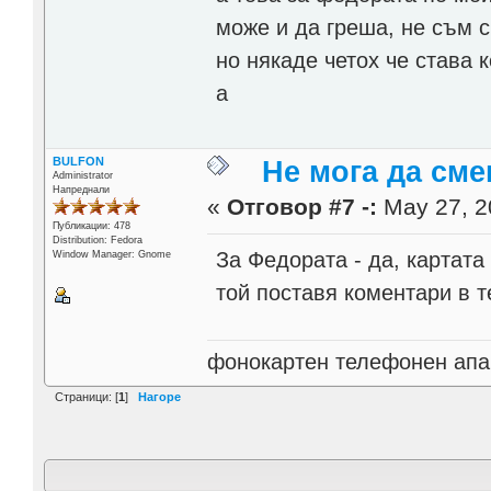
може и да греша, не съм 
но някаде четох че става 
a
BULFON
Не мога да сме
Administrator
Напреднали
«
Отговор #7 -:
May 27, 2
Публикации: 478
Distribution: Fedora
За Федората - да, картата
Window Manager: Gnome
той поставя коментари в т
фонокартен телефонен апа
Страници: [
1
]
Нагоре