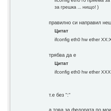
ifconfig eth0 го приема 
за грешка ... нищо! )
правилно си направил нещ
Цитат
ifconfig eth0 hw ether X
трябва да е
Цитат
ifconfig eth0 hw ether 
т.е без ":"
а това за федората по мо