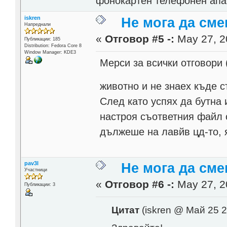
фонокартен телефонен апа
iskren
Не мога да сме
Напреднали
«
Отговор #5 -:
May 27, 2
Публикации: 185
Distribution: Fedora Core 8
Window Manager: KDE3
Мерси за всички отговори 
животно и не знаех къде 
След като успях да бутна 
настроя съответния файл 
дължеше на лавйв цд-то, 
pav3l
Не мога да сме
Участници
«
Отговор #6 -:
May 27, 2
Публикации: 3
Цитат
(iskren @ Май 25 2