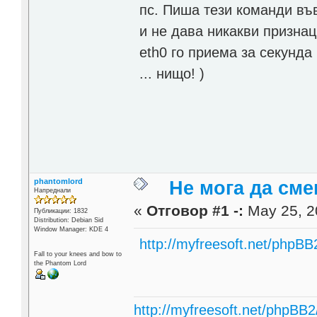
пс. Пиша тези команди във
и не дава никакви признаци
eth0 го приема за секунда
... нищо! )
phantomlord
Не мога да сме
Напреднали
«
Отговор #1 -:
May 25, 2
Публикации: 1832
Distribution: Debian Sid
Window Manager: KDE 4
http://myfreesoft.net/phpB
Fall to your knees and bow to
the Phantom Lord
http://myfreesoft.net/phpBB