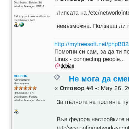
Distribution: Debian Sid
Window Manager: KDE 4
Липсата на /etc/network/inte
Fall to your knees and bow to
the Phantom Lord
невъзможна. Ползваш ли 
http://myfreesoft.net/phpBB
Помогни си сам, за да ти п
Linux - connecting people...
BULFON
Не мога да сме
Administrator
Напреднали
«
Отговор #4 -:
May 26, 2
Публикации: 478
Distribution: Fedora
За пълнота на постинга пу
Window Manager: Gnome
Във федора настройките н
/etc/sysconfig/network-script