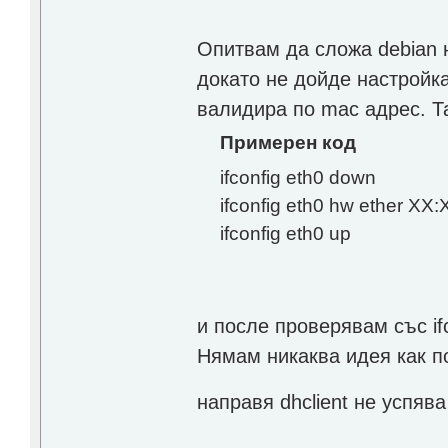
Опитвам да сложа debian н
докато не дойде настройка
валидира по mac адрес. Т
Примерен код
ifconfig eth0 down
ifconfig eth0 hw ether XX
ifconfig eth0 up
и после проверявам със if
Нямам никаква идея как по
направя dhclient не успяв