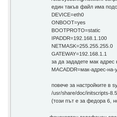
един такъв файл има под
DEVICE=eth0
ONBOOT=yes
BOOTPROTO=static
IPADDR=192.168.1.100
NETMASK=255.255.255.0
GATEWAY=192.168.1.1
за да зададете мак адрес 
MACADDR=мак-адрес-на-у
повече за настройките в s
/usr/share/doc/initscripts-8.
(този път е за федора 6, но