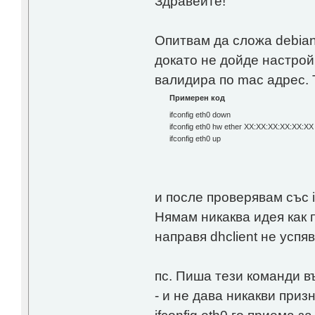
Здравейте!
Опитвам да сложа debian 
докато не дойде настрой
валидира по mac адрес. 
Примерен код
ifconfig eth0 down
ifconfig eth0 hw ether XX:XX:XX:XX:XX:XX
ifconfig eth0 up
и после проверявам със i
Нямам никаква идея как п
направя dhclient не успя
пс. Пиша тези команди в
- и не дава никакви приз