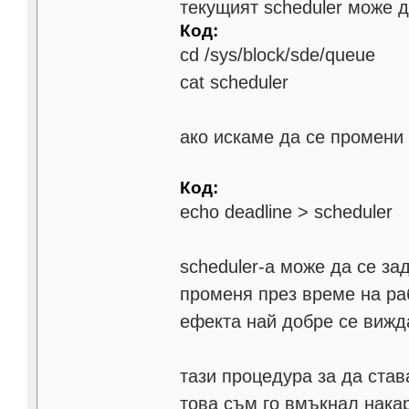
текущият scheduler може д
Код:
cd /sys/block/sde/queue
cat scheduler
ако искаме да се промени 
Код:
echo deadline > scheduler
scheduler-а може да се за
променя през време на ра
ефекта най добре се вижд
тази процедура за да ста
това съм го вмъкнал накар