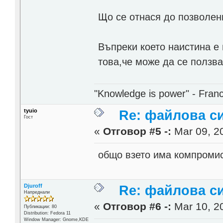
Що се отнася до позволени
Въпреки което наистина е 
това,че може да се ползва
"Knowledge is power" - Fran
tyuio
Re: файлова с
Гост
«
Отговор #5 -:
Mar 09, 20
общо взето има компроми
Djuroff
Re: файлова с
Напреднали
«
Отговор #6 -:
Mar 10, 20
Публикации: 80
Distribution: Fedora 11
Window Manager: Gnome,KDE