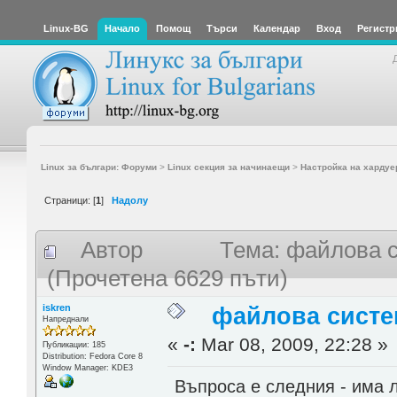
Linux-BG
Начало
Помощ
Търси
Календар
Вход
Регистр
Linux за българи: Форуми
>
Linux секция за начинаещи
>
Настройка на хардуе
Страници: [
1
]
Надолу
Автор
Тема: файлова 
(Прочетена 6629 пъти)
iskren
файлова систе
Напреднали
«
-:
Mar 08, 2009, 22:28 »
Публикации: 185
Distribution: Fedora Core 8
Window Manager: KDE3
Въпроса е следния - има 