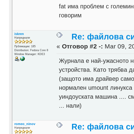
fat има проблем с големи
говорим
iskren
Re: файлова с
Напреднали
«
Отговор #2 -:
Mar 09, 20
Публикации: 185
Distribution: Fedora Core 8
Window Manager: KDE3
Журнала е най-ужасното н
устройства. Като трябва 
(защото има драйвер само
нормален umount линукса
уиндоуската машина .... с
... нали)
romeo_ninov
Re: файлова с
Напреднали