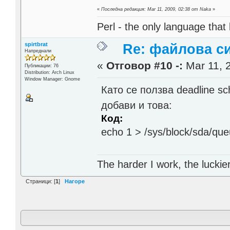
«
Последна редакция: Mar 11, 2009, 02:38 от Naka
»
Perl - the only language that
spirtbrat
Re: файлова с
Напреднали
«
Отговор #10 -:
Mar 11, 
Публикации: 76
Distribution: Arch Linux
Window Manager: Gnome
Като се ползва deadline sc
добави и това:
Код:
echo 1 > /sys/block/sda/que
The harder I work, the lucki
Страници: [
1
]
Нагоре