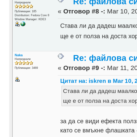
Re: файлова с
Напреднали
«
Отговор #8 -:
Mar 10, 20
Публикации: 185
Distribution: Fedora Core 8
Window Manager: KDE3
Става ли да дадеш маалко
ще е от полза на доста х
Naka
Re: файлова с
Напреднали
«
Отговор #9 -:
Mar 11, 20
Публикации: 3469
Цитат на: iskren в Mar 10, 
Става ли да дадеш маалко
ще е от полза на доста х
за да се види ефекта полз
като се вмъкне флашката -