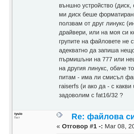
външно устройство (диск,
ми диск беше форматиран н
ползвам от друг линукс (и
драйвери, или на моя си к
групите на файловете не 
адекватно да запиша нещо
пърмишъни на 777 или нещ
на другия линукс, обаче т
питам - има ли смисъл фа
raiserfs (и ако да - с какв
задоволим с fat16/32 ?
tyuio
Re: файлова с
Гост
«
Отговор #1 -:
Mar 08, 20