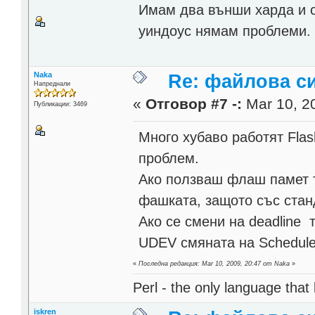
Имам два външи харда и с
уиндоус нямам проблеми.
Naka
Re: файлова с
Напреднали
«
Отговор #7 -:
Mar 10, 20
Публикации: 3469
Много хубаво работят Fla
проблем.
Ако ползваш флаш памет т
фашката, защото със стан
Ако се смени на deadline 
UDEV смяната на Schedule
«
Последна редакция: Mar 10, 2009, 20:47 от Naka
»
Perl - the only language that
iskren