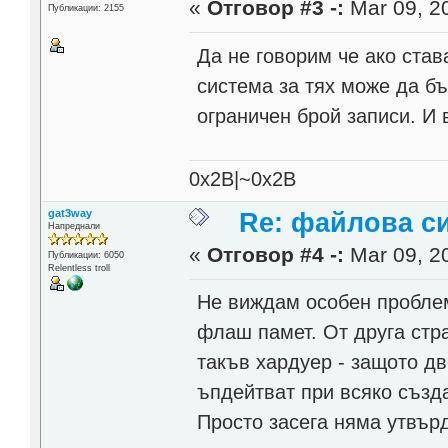
«
Отговор #3 -:
Mar 09, 20
Публикации: 2155
Да не говорим че ако ста
система за тях може да бъ
ограничен брой записи. И 
0x2B|~0x2B
gat3way
Re: файлова с
Напреднали
«
Отговор #4 -:
Mar 09, 20
Публикации: 6050
Relentless troll
Не виждам особен проблем
флаш памет. От друга стр
такъв хардуер - защото дв
ъпдейтват при всяко създ
Просто засега няма утвър