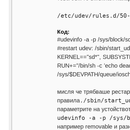
/etc/udev/rules.d/50
Код:
#udevinfo -a -p /sys/block/s
#restart udev: /sbin/start_u
KERNEL=="sd*", SUBSYSTEM
RUN+="/bin/sh -c 'echo dea
/sys/$DEVPATH/queue/iosche
мисля че трябваше рестарт
./sbin/start_u
правила
параметрите на устойствот
udevinfo -a -p /sys/
например removable и раз