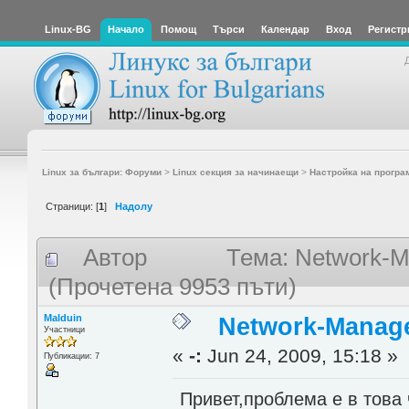
Linux-BG
Начало
Помощ
Търси
Календар
Вход
Регистр
Linux за българи: Форуми
>
Linux секция за начинаещи
>
Настройка на програ
Страници: [
1
]
Надолу
Автор
Тема: Network-M
(Прочетена 9953 пъти)
Malduin
Network-Manage
Участници
«
-:
Jun 24, 2009, 15:18 »
Публикации: 7
Привет,проблема е в това 