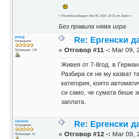
«
Последна редакция: Mar 09, 2010, 19:31 от Zlatko
»
Без правила няма игра
jivkojj
Re: Ергенски д
Напреднали
«
Отговор #11 -:
Mar 09, 
Публикации: 139
Живея от 7-8год. в Герман
Разбира се не му казват т
категория, която автомат
си само, че сумата беше з
заплата.
sisosiso
Re: Ергенски д
Напреднали
«
Отговор #12 -:
Mar 09, 
Публикации: 91