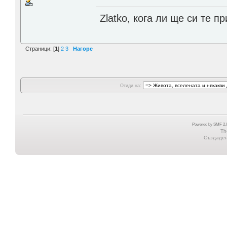
Zlatko, кога ли ще си те п
Страници: [
1
]
2
3
Нагоре
Отиди на:
Powered by SMF 2.0
Th
Създадена