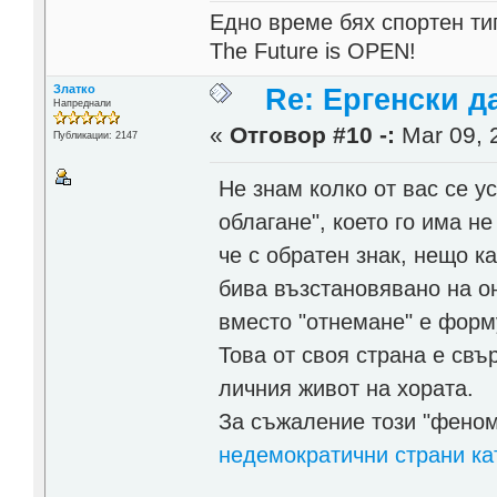
Едно време бях спортен тип
The Future is OPEN!
Златко
Re: Ергенски д
Напреднали
«
Отговор #10 -:
Mar 09, 
Публикации: 2147
Не знам колко от вас се у
облагане", което го има н
че с обратен знак, нещо к
бива възстановявано на он
вместо "отнемане" е форм
Това от своя страна е свъ
личния живот на хората.
За съжаление този "феном
недемократични страни ка