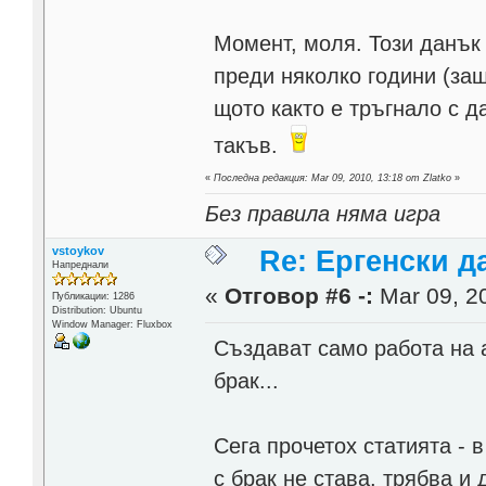
Момент, моля. Този данък
преди няколко години (з
щото както е тръгнало с д
такъв.
«
Последна редакция: Mar 09, 2010, 13:18 от Zlatko
»
Без правила няма игра
vstoykov
Re: Ергенски д
Напреднали
«
Отговор #6 -:
Mar 09, 20
Публикации: 1286
Distribution: Ubuntu
Window Manager: Fluxbox
Създават само работа на 
брак...
Сега прочетох статията - 
с брак не става, трябва и 