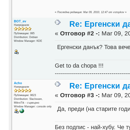
«
Последна редакция: Mar 09, 2010, 12:47 от vstoykov
»
BOT_ev
Re: Ергенски д
Напреднали
«
Отговор #2 -:
Mar 09, 20
Публикации: 995
Distribution: Debian
Window Manager: KDE
Ергенски данък? Това вече
Get to da chopa !!!
------------------------------------
Acho
Re: Ергенски д
Напреднали
«
Отговор #3 -:
Mar 09, 20
Публикации: 9623
Distribution: Slackware,
MikroTik - сървърно
Window Manager: console only
Да, преди (на старите год
Без подпис - най-хубу. Че 