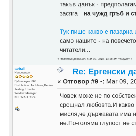
такъв данък - предполагам
засяга -
на чужд гръб и с
Тук пише какво е пазарна 
само нашите - на повечето
читатели...
«
Последна редакция: Mar 09, 2010, 14:36 от vstoykov
»
tarball
Re: Ергенски д
Напреднали
«
Отговор #9 -:
Mar 09, 20
Публикации: 896
Distribution: Arch linux;Debian
Testing; Ubuntu
Window Manager:
Човек може не по собстве
KDE;MATE;Xfce
срещнал любовта.И какво 
мисля,че държавата има н
не.По-голяма глупост не с