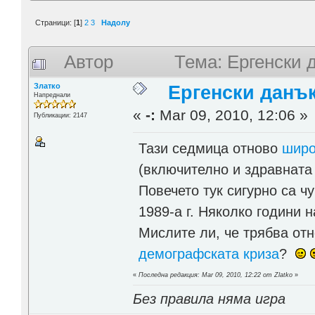
Страници: [
1
]
2
3
Надолу
Автор
Тема: Ергенски 
Златко
Ергенски данъ
Напреднали
«
-:
Mar 09, 2010, 12:06 »
Публикации: 2147
Тази седмица отново
широ
(включително и здравната 
Повечето тук сигурно са ч
1989-а г. Няколко години 
Мислите ли, че трябва от
демографската криза
?
«
Последна редакция: Mar 09, 2010, 12:22 от Zlatko
»
Без правила няма игра