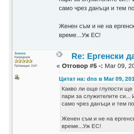
само чрез данъци и тем по
Женен съм и не на ергенс
време...Уж ЕС!
Златко
Re: Ергенски д
Напреднали
«
Отговор #5 -:
Mar 09, 20
Публикации: 2147
Цитат на: dns в Mar 09, 201
Какво ли още глупости ще
пари за служителите си...
само чрез данъци и тем по
Женен съм и не на ергенс
време...Уж ЕС!