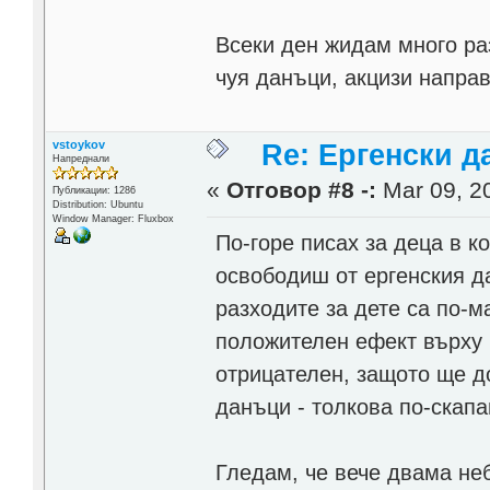
Всеки ден жидам много ра
чуя данъци, акцизи напра
vstoykov
Re: Ергенски д
Напреднали
«
Отговор #8 -:
Mar 09, 20
Публикации: 1286
Distribution: Ubuntu
Window Manager: Fluxbox
По-горе писах за деца в ко
освободиш от ергенския д
разходите за дете са по-м
положителен ефект върху 
отрицателен, защото ще д
данъци - толкова по-скапа
Гледам, че вече двама неб