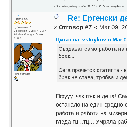
«
Последна редакция: Mar 09, 2010, 13:29 от vstoykov
»
dns
Re: Ергенски д
Напреднали
«
Отговор #7 -:
Mar 09, 20
Публикации: 75
Distribution: ULTIMATE 2.7
Window Manager: Gnome
Цитат на: vstoykov в Mar 0
2.30.2
Създават само работа на 
брак...
Сега прочетох статията - 
SubLieutenant
брак не става, трябва и дец
Пфууу, чак пък и деца! Са
останало на един средно 
работа и работи на мизерн
гледа тц...тц... Умряла раб