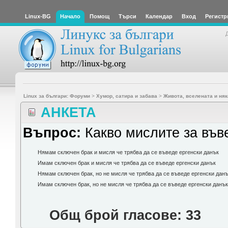
Linux-BG
Начало
Помощ
Търси
Календар
Вход
Регистр
Linux за българи: Форуми
>
Хумор, сатира и забава
>
Живота, вселената и няк
АНКЕТА
Въпрос:
Какво мислите за във
Нямам сключен брак и мисля че трябва да се въведе ергенски данък
Имам сключен брак и мисля че трябва да се въведе ергенски данък
Нямам сключен брак, но не мисля че трябва да се въведе ергенски дан
Имам сключен брак, но не мисля че трябва да се въведе ергенски данък
Общ брой гласове: 33