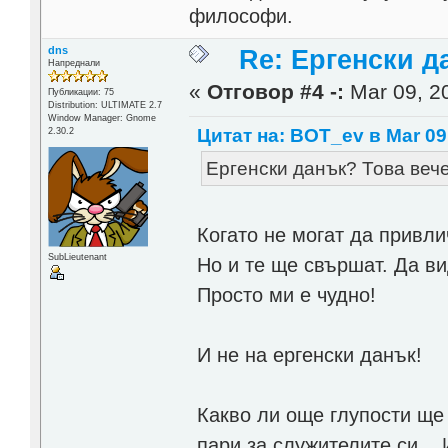
философи.
dns
Re: Ергенски д
Напреднали
«
Отговор #4 -:
Mar 09, 20
Публикации: 75
Distribution: ULTIMATE 2.7
Window Manager: Gnome
Цитат на: BOT_ev в Mar 09,
2.30.2
Ергенски данък? Това вече
Когато не могат да привли
SubLieutenant
Но и те ще свършат. Да в
Просто ми е чудно!
И не на ергенски данък!
Какво ли още глупости ще
пари за служителите си...