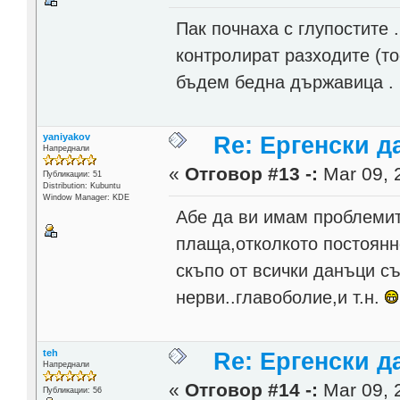
Пак почнаха с глупостите 
контролират разходите (то
бъдем бедна държавица .
yaniyakov
Re: Ергенски д
Напреднали
«
Отговор #13 -:
Mar 09, 
Публикации: 51
Distribution: Kubuntu
Window Manager: KDE
Абе да ви имам проблемит
плаща,отколкото постоян
скъпо от всички данъци съ
нерви..главоболие,и т.н.
teh
Re: Ергенски д
Напреднали
«
Отговор #14 -:
Mar 09, 
Публикации: 56