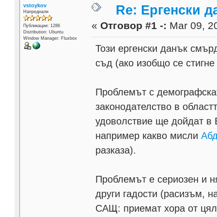
vstoykov
Re: Ергенски д
Напреднали
«
Отговор #1 -:
Mar 09, 20
Публикации: 1286
Distribution: Ubuntu
Window Manager: Fluxbox
Този ергенски данък смър
съд (ако изобщо се стигне
Проблемът с демографскат
законодателство в областт
удоволствие ще дойдат в 
например какво мисли
Аб
разказа).
Проблемът е сериозен и н
други гадости (расизъм, н
САЩ: приемат хора от цял 