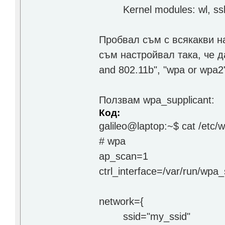
Kernel modules: wl, ss
Пробвал съм с всякакви на
съм настройвал така, че д
and 802.11b", "wpa or wpa2",
Ползвам wpa_supplicant:
Код:
galileo@laptop:~$ cat /etc/
# wpa
ap_scan=1
ctrl_interface=/var/run/wpa_
network={
ssid="my_ssid"