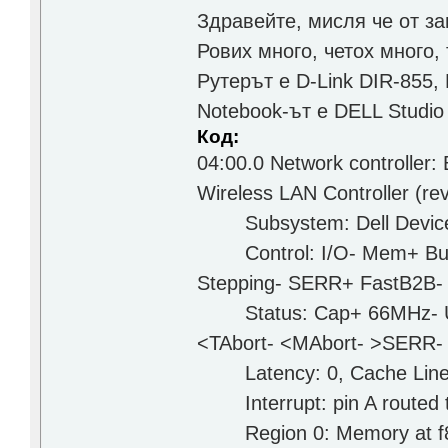
Здравейте, мисля че от за
Рових много, четох много, 
Рутерът е D-Link DIR-855, 
Notebook-ът е DELL Studio 
Код:
04:00.0 Network controller
Wireless LAN Controller (re
Subsystem: Dell Devic
Control: I/O- Mem+ Bus
Stepping- SERR+ FastB2B- 
Status: Cap+ 66MHz- UDF
<TAbort- <MAbort- >SERR-
Latency: 0, Cache Line S
Interrupt: pin A routed 
Region 0: Memory at f8000