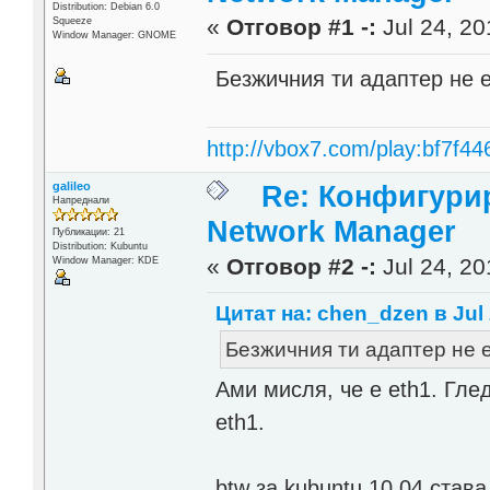
Distribution: Debian 6.0
«
Отговор #1 -:
Jul 24, 20
Squeeze
Window Manager: GNOME
Безжичния ти адаптер не 
http://vbox7.com/play:bf7f44
galileo
Re: Конфигурир
Напреднали
Network Manager
Публикации: 21
Distribution: Kubuntu
«
Отговор #2 -:
Jul 24, 20
Window Manager: KDE
Цитат на: chen_dzen в Jul 
Безжичния ти адаптер не 
Ами мисля, че е eth1. Гле
eth1.
btw за kubuntu 10.04 став