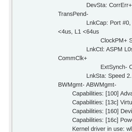
DevSta: CorrErr+ Uncor
TransPend-
LnkCap: Port #0, Speed
<4us, L1 <64us
ClockPM+ Suprise-
LnkCtl: ASPM L0s L1 En
CommClk+
ExtSynch- ClockPM+ 
LnkSta: Speed 2.5GT/s, 
BWMgmt- ABWMgmt-
Capabilities: [100] Adva
Capabilities: [13c] Virtu
Capabilities: [160] Device
Capabilities: [16c] Powe
Kernel driver in use: wl