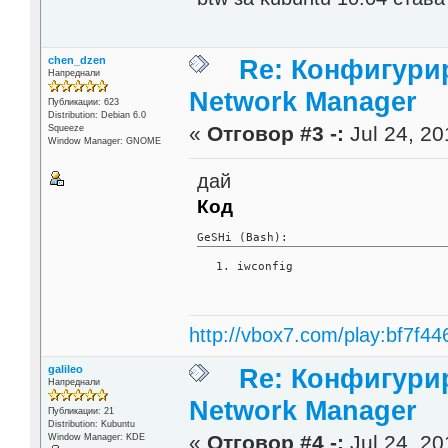
chen_dzen
Re: Конфигурир
Напреднали
Network Manager
Публикации: 623
Distribution: Debian 6.0
«
Отговор #3 -:
Jul 24, 20
Squeeze
Window Manager: GNOME
дай
Код
GeSHi (Bash):
iwconfig
http://vbox7.com/play:bf7f44
galileo
Re: Конфигурир
Напреднали
Network Manager
Публикации: 21
Distribution: Kubuntu
«
Отговор #4 -:
Jul 24, 20
Window Manager: KDE