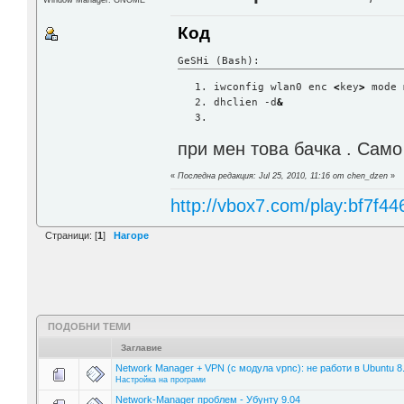
Window Manager: GNOME
Код
GeSHi (Bash):
iwconfig wlan0 enc 
<
key
>
 mode 
dhclien -d
&
при мен това бачка . Само
«
Последна редакция: Jul 25, 2010, 11:16 от chen_dzen
»
http://vbox7.com/play:bf7f44
Страници: [
1
]
Нагоре
ПОДОБНИ ТЕМИ
Заглавие
Network Manager + VPN (с модула vpnc): не работи в Ubuntu 8
Настройка на програми
Network-Manager проблем - Убунту 9.04