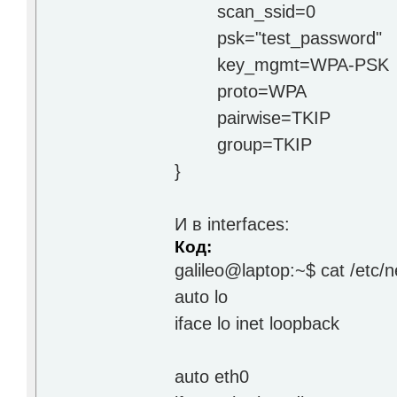
scan_ssid=0
psk="test_password"
key_mgmt=WPA-PSK
proto=WPA
pairwise=TKIP
group=TKIP
}
И в interfaces:
Код:
galileo@laptop:~$ cat /etc/n
auto lo
iface lo inet loopback
auto eth0