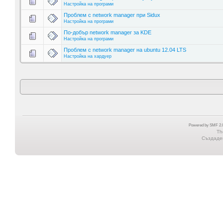
Настройка на програми
Проблем с network manager при Sidux
Настройка на програми
По-добър network manager за KDE
Настройка на програми
Проблем с network manager на ubuntu 12.04 LTS
Настройка на хардуер
Powered by SMF 2.0
Th
Създаден