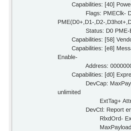
Capabilities: [40] Power
Flags: PMEClk- DSI- 
PME(D0+,D1-,D2-,D3hot+,D
Status: D0 PME-Enabl
Capabilities: [58] Vendor
Capabilities: [e8] Messag
Enable-
Address: 0000000000
Capabilities: [d0] Expres
DevCap: MaxPayload 128
unlimited
ExtTag+ AttnBtn- At
DevCtl: Report errors: 
RlxdOrd- ExtTag- P
MaxPayload 128 byt