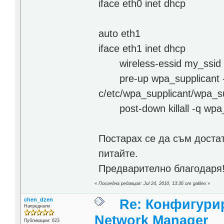
iface eth0 inet dhcp
auto eth1
iface eth1 inet dhcp
wireless-essid my_ssid
pre-up wpa_supplicant -B
c/etc/wpa_supplicant/wpa_su
post-down killall -q wpa_
Постарах се да съм достат
питайте.
Предварително благодаря
«
Последна редакция: Jul 24, 2010, 13:36 от galileo
»
chen_dzen
Re: Конфигурир
Напреднали
Network Manager
Публикации: 623