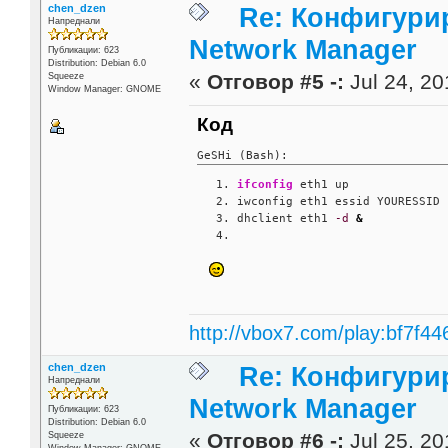
chen_dzen
Re: Конфигурир
Напреднали
Network Manager
Публикации: 623
Distribution: Debian 6.0
«
Отговор #5 -:
Jul 24, 20
Squeeze
Window Manager: GNOME
Код
GeSHi (Bash):
ifconfig
 eth1 up
iwconfig eth1 essid YOURESSID 
dhclient eth1 
-d
&
http://vbox7.com/play:bf7f44
chen_dzen
Re: Конфигурир
Напреднали
Network Manager
Публикации: 623
Distribution: Debian 6.0
«
Отговор #6 -:
Jul 25, 20
Squeeze