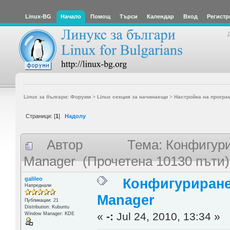
Linux-BG
Начало
Помощ
Търси
Календар
Вход
Регистр
Linux за българи: Форуми
>
Linux секция за начинаещи
>
Настройка на програ
Страници: [
1
]
Надолу
Автор
Тема: Конфигури
Manager (Прочетена 10130 пъти)
galileo
Конфигуриране 
Напреднали
Manager
Публикации: 21
Distribution: Kubuntu
«
-:
Jul 24, 2010, 13:34 »
Window Manager: KDE