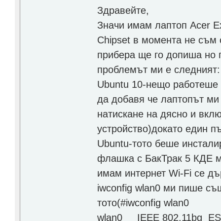
Здравейте,
Значи имам лаптоп Acer Ex
Chipset в момента не съм
прибера ще го допиша но 
проблемът ми е следният:
Ubuntu 10-нещо работеше с
да добавя че лаптопът ми 
натискане на дясно и вкл
устройство)докато един пъ
Ubuntu-тото беше инстали
флашка с БакТрак 5 КДЕ м
имам интернет Wi-Fi се дъ
iwconfig wlan0 ми пише съ
тото(#iwconfig wlan0
wlan0 IEEE 802.11bg ESS