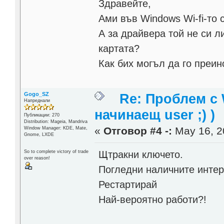
Здравейте,
Ами във Windows Wi-fi-то 
А за драйвера той не си л
картата?
Как бих могъл да го преин
Gogo_SZ
Re: Проблем с 
Напреднали
начинаещ user ;) )
Публикации: 270
Distribution: Mageia, Mandriva
«
Отговор #4 -:
May 16, 2
Window Manager: KDE, Mate,
Gnome, LXDE
Щтракни ключето.
So to complete victory of trade
over reason!
Погледни наличните интер
Рестартирай
Най-вероятно работи?!