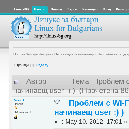
Linux-BG
Начало
Помощ
Търси
Календар
Вход
Регистр
Linux за българи: Форуми
>
Linux секция за начинаещи
>
Настройка на хардуе
Страници: [
1
]
Надолу
Автор
Тема: Проблем с
начинаещ user ;) ) (Прочетена 86
MartoA
Проблем с Wi-F
Новаци
начинаещ user ;) )
Публикации: 2
«
-:
May 10, 2012, 17:01 »