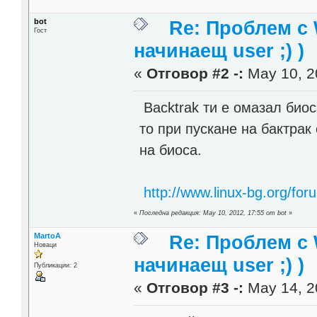
bot
Re: Проблем с 
Гост
начинаещ user ;) )
«
Отговор #2 -:
May 10, 2
Baсktrak ти е омазал биос
то при пускане на бактра
на биоса.
http://www.linux-bg.org/
«
Последна редакция: May 10, 2012, 17:55 от bot
»
MartoA
Re: Проблем с 
Новаци
начинаещ user ;) )
Публикации: 2
«
Отговор #3 -:
May 14, 2