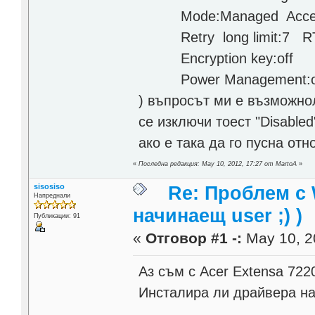
Mode:Managed Access P
Retry long limit:7 RTS 
Encryption key:off
Power Management:o
) въпросът ми е възможнол
се изключи тоест "Disabled
ако е така да го пусна от
«
Последна редакция: May 10, 2012, 17:27 от MartoA
»
sisosiso
Re: Проблем с 
Напреднали
начинаещ user ;) )
Публикации: 91
«
Отговор #1 -:
May 10, 2
Аз съм с Acer Extensa 7220
Инсталира ли драйвера на 