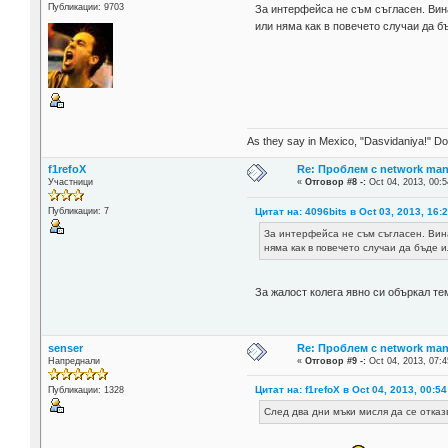
Публикации: 9703
За интерфейса не съм съгласен. Вина
или няма как в повечето случаи да бъ
As they say in Mexico, "Dasvidaniya!" Dow
f1refoX
Re: Проблем с network man
Участници
«
Отговор #8 -:
Oct 04, 2013, 00:5
Цитат на: 4096bits в Oct 03, 2013, 16:
Публикации: 7
За интерфейса не съм съгласен. Вина
няма как в повечето случаи да бъде и
За жалост колега явно си объркал т
senser
Re: Проблем с network man
Напреднали
«
Отговор #9 -:
Oct 04, 2013, 07:4
Цитат на: f1refoX в Oct 04, 2013, 00:54
Публикации: 1328
След два дни мъки мисля да се отказ