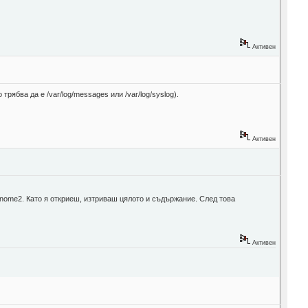
Активен
рябва да е /var/log/messages или /var/log/syslog).
Активен
nome2. Като я откриеш, изтриваш цялото и съдържание. След това
Активен