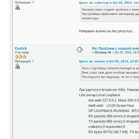
Цитат на: cybercop в Oct 02, 2013, 14
Публикации: 7
Наскоро имах същият проблем с комп
Настройваш файловият мениджър да п
компютъра.
Направих всичко но без резултат...
f1refoX
Re: Проблем с network man
Участници
«
Отговор #4 -:
Oct 02, 2013, 14:5
Цитат на: senser в Oct 02, 2013, 13:30
Публикации: 7
Като стартираш network-manager-a пре
Виж също така дали изобщо минават н
Последното ме подсеща, че не е лошо
Лан картата е broadcom 440x. Намерих 
Link encap:Local Loopback
inet addr:127.0.0.1 Mask:255.0.0
inet6 addr: ::1/128 Scope:Host
UP LOOPBACK RUNNING MTU:164
RX packets:856 errors:0 dropped:0
TX packets:856 errors:0 dropped:0 
collisions:0 txqueuelen:0
RX bytes:65752 (65.7 KB) TX byte