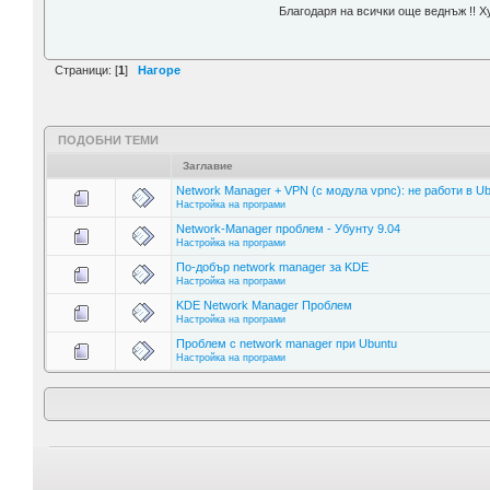
Благодаря на всички още веднъж !! 
Страници: [
1
]
Нагоре
ПОДОБНИ ТЕМИ
Заглавие
Network Manager + VPN (с модула vpnc): не работи в Ub
Настройка на програми
Network-Manager проблем - Убунту 9.04
Настройка на програми
По-добър network manager за KDE
Настройка на програми
KDE Network Manager Проблем
Настройка на програми
Проблем с network manager при Ubuntu
Настройка на програми