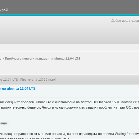
ирай
Добре дошъл/до
р
>
Проблем с network manager на ubuntu 12.04 LTS
tu 12.04 LTS (Прочетена 13755 пъти)
 на ubuntu 12.04 LTS
м следният проблем: ubuntu-то е инсталирано на лаптоп Dell Inspiron 1501, ползва се л
стройките всичко беше ок. Четох в чужди форуми със същият проблем на тази ОС , п
бавих:
Дали след направеното от мен или update-a, на boot страницата се пявиха Waiting for net