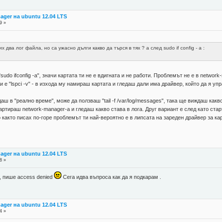
ager на ubuntu 12.04 LTS
9 »
два лог файла, но са ужасно дълги какво да търся в тях ? а след sudo if config - a :
sudo ifconfig -a", значи картата ти не е вдигната и не работи. Проблемът не е в networ
е "lspci -v" - в изхода му намираш картата и гледаш дали има драйвер, който да я управ
даш в "реално време", може да ползваш "tail -f /var/log/messages", така ще виждаш ка
тартираш network-manager-a и гледаш какво става в лога. Друг вариант е след като ст
", но както писах по-горе проблемът ти най-вероятно е в липсата на зареден драйвер за 
ager на ubuntu 12.04 LTS
8 »
, пише access denied
Сега идва въпроса как да я подкарам .
ager на ubuntu 12.04 LTS
4 »