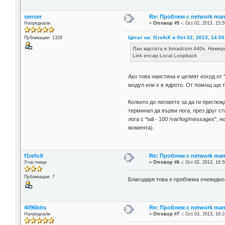
senser
Re: Проблем с network man
Напреднали
«
Отговор #5 -:
Oct 02, 2013, 15:5
Цитат на: f1refoX в Oct 02, 2013, 14:55
Публикации: 1328
Лан картата е broadcom 440x. Намерих 
Link encap:Local Loopback
Ако това наистина е целият изход от "
модул или е в ядрото. От помощ ще ти 
Колкото до логовете за да ги преглеж
терминал да върви лога, през друг с
лога с "tail - 100 /var/log/messages
момента).
f1refoX
Re: Проблем с network man
Участници
«
Отговор #6 -:
Oct 02, 2013, 16:5
Публикации: 7
Благодаря това е проблема очевидно
4096bits
Re: Проблем с network man
Напреднали
«
Отговор #7 -:
Oct 03, 2013, 16:2