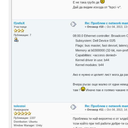
Е не така грубо де
Дай да видим изхода от "lspci -v".
f1refoX
Re: Проблем с network man
Участници
«
Отговор #10 -:
Oct 04, 2013, 13:
Публикации: 7
08:00.0 Ethernet controller: Broadco
Subsystem: Dell Device 01f5
Flags: bus master, fast devsel, latenc
Memory at b0300000 (32-bit, non-prefe
Capabilities: <access denied>
Kernel driver in use: b44
Kernel modules: b44
Ако е нужно и целият лист мога да pa
Вчера ръгах още малко от едни немци 
там !
Иначе пак е голямо чакане п
tolostoi
Re: Проблем с network man
Напреднали
«
Отговор #11 -:
Oct 04, 2013, 14:
Публикации: 1337
Проблема ти най-вероятно е от ъпдей
Distribution: Ubuntu
този който при теб работи добре-ти 
Window Manager: Unity