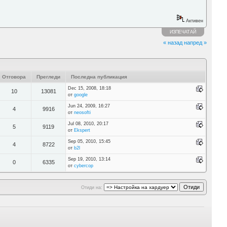
Активен
ИЗПЕЧАТАЙ
« назад
напред »
Отговора
Прегледи
Последна публикация
Dec 15, 2008, 18:18
10
13081
от
google
Jun 24, 2009, 16:27
4
9916
от
neosofti
Jul 08, 2010, 20:17
5
9119
от
Ekspert
Sep 05, 2010, 15:45
4
8722
от
b2l
Sep 19, 2010, 13:14
0
6335
от
cybercop
Отиди на: