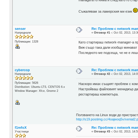
managera го няма и след като го ста
Съжалявам за ламерския ми език
senser
Re: Проблем с network man
Напреднали
«
Отговор #1 -:
Oct 02, 2013, 13:3
Публикации: 1328
Като стартираш network-manager-a пре
Виж също така дали изобщо минават н
Последното ме подсеща, че не е лошо
cybercop
Re: Проблем с network man
Напреднали
«
Отговор #2 -:
Oct 02, 2013, 14:0
Публикации: 5626
Наскоро имах същият проблем с комп
Distribution: Ubuntu LTS, CENTOS 6.x
Настройваш файловият мениджър да п
Window Manager: Xfce, Gnome 2
рестартираш компютъра.
Ползването на Linux води до пристраст
http://s19.postimg.cc/4oajwoq5v/xenial2.
f1refoX
Re: Проблем с network man
Участници
«
Отговор #3 -:
Oct 02, 2013, 14:5