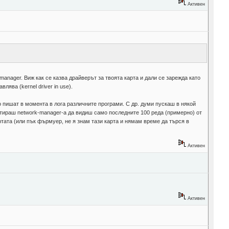
Активен
k-manager. Виж как се казва драйверът за твоята карта и дали се зарежда като
лява (kernel driver in use).
кво пишат в момента в лога различните програми. С др. думи пускаш в някой
артираш network-manager-a да видиш само последните 100 реда (примерно) от
картата (или пък фърмуер, не я знам тази карта и нямам време да търся в
Активен
Активен