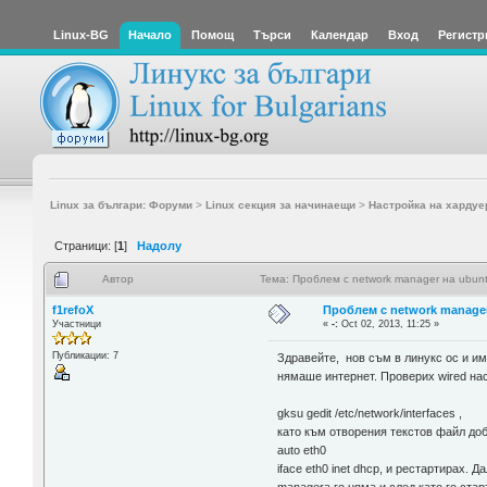
Linux-BG
Начало
Помощ
Търси
Календар
Вход
Регистр
Linux за българи: Форуми
>
Linux секция за начинаещи
>
Настройка на хардуе
Страници: [
1
]
Надолу
Автор
Тема: Проблем с network manager на ubun
f1refoX
Проблем с network manager
Участници
«
-:
Oct 02, 2013, 11:25 »
Публикации: 7
Здравейте, нов съм в линукс ос и има
нямаше интернет. Проверих wired на
gksu gedit /etc/network/interfaces ,
като към отворения текстов файл до
auto eth0
iface eth0 inet dhcp, и рестартирах. 