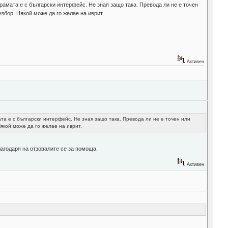
грамата е с български интерфейс. Не зная защо така. Превода ли не е точен
избор. Някой може да го желае на иврит.
Активен
ата е с български интерфейс. Не зная защо така. Превода ли не е точен или
Някой може да го желае на иврит.
агодаря на отзовалите се за помоща.
Активен