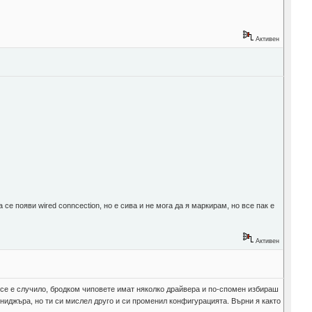
Активен
се появи wired conncection, но е сива и не мога да я маркирам, но все пак е
Активен
б се е случило, бродком чиповете имат няколко драйвера и по-спомен избираш
мениджъра, но ти си мислел друго и си променил конфигурацията. Върни я както