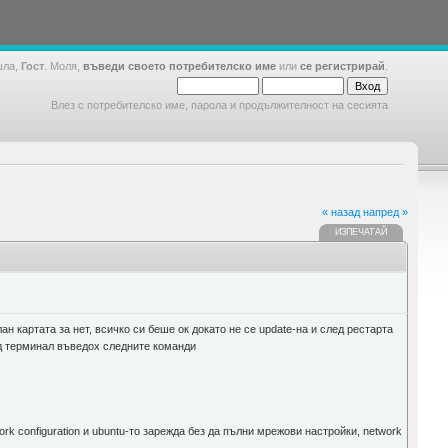
шла,
Гост
. Моля,
въведи своето потребителско име
или
се регистрирай
.
Влез с потребителско име, парола и продължителност на сесията
« назад
напред »
ИЗПЕЧАТАЙ
ан картата за нет, всичко си беше ок докато не се update-на и след рестарта
од терминал въведох следните команди
work configuration и ubuntu-то зарежда без да пълни мрежови настройки, network