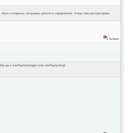
2. Като я откриеш, изтриваш цялото и съдържание. След това рестартираш
Активен
 да е /var/log/messages или /var/log/syslog).