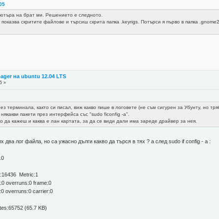
:05
ютъра на брат ми. Решението е следното.
оказва скритите файлове и търсиш скрита папка .keyrigs. Потърси я първо в папка .gnome
ager на ubuntu 12.04 LTS
5 »
з терминала, както си писал, виж какво пише в логовете (не съм сигурен за Убунту, но трябва
якакви пакети през интерфейса със "sudo ficonfig -a".
 да кажеш и каква е лан картата, за да се види дали има зареде драйвер за нея.
два лог файла, но са ужасно дълги какво да търся в тях ? а след sudo if config - a :
.0
36 Metric:1
 overruns:0 frame:0
overruns:0 carrier:0
s:65752 (65.7 KB)