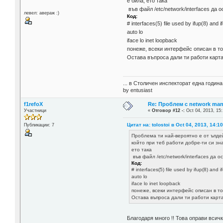
е била, ето така
във файл /etc/network/interfaces да 
левел: авераж :)
Код:
# interfaces(5) file used by ifup(8) and 
auto lo
iface lo inet loopback
понеже, всеки интерфейс описан в тоз
Остава въпроса дали ти работи картат
... в Столичен инспекторат една годин
by entusiast
f1refoX
Re: Проблем с network man
Участници
«
Отговор #12 -:
Oct 04, 2013, 15:
Цитат на: tolostoi в Oct 04, 2013, 14:1
Публикации: 7
Проблема ти най-вероятно е от ъпдей
който при теб работи добре-ти си зн
ето така
във файл /etc/network/interfaces да 
Код:
# interfaces(5) file used by ifup(8) and 
auto lo
iface lo inet loopback
понеже, всеки интерфейс описан в то
Остава въпроса дали ти работи картат
Благодаря много !! Това оправи всич