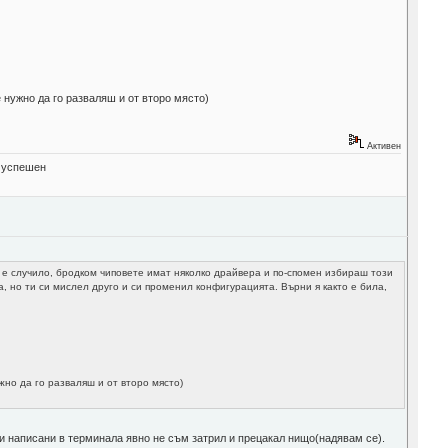
е нужно да го разваляш и от второ място)
Активен
" успешен
е е случило, бродком чиповете имат няколко драйвера и по-спомен избираш този
а, но ти си мислел друго и си променил конфигурацията. Върни я както е била,
жно да го разваляш и от второ място)
оти написани в терминала явно не съм затрил и прецакал нищо(надявам се).