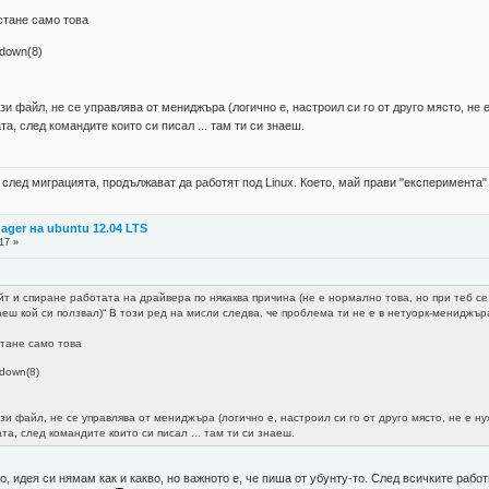
остане само това
ifdown(8)
и файл, не се управлява от мениджъра (логично е, настроил си го от друго място, не 
а, след командите които си писал ... там ти си знаеш.
а след миграцията, продължават да работят под Linux. Което, май прави "експеримента
ager на ubuntu 12.04 LTS
17 »
0
т и спиране работата на драйвера по някаква причина (не е нормално това, но при теб с
аеш кой си ползвал)“ В този ред на мисли следва, че проблема ти не е в нетуорк-мениджър
остане само това
ifdown(8)
зи файл, не се управлява от мениджъра (логично е, настроил си го от друго място, не е ну
а, след командите които си писал ... там ти си знаеш.
ко, идея си нямам как и какво, но важното е, че пиша от убунту-то. След всичките раб