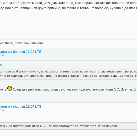
ги съм се бъркал и мисля, и гледам като теле, какво правя, когато системата или про
де или е от навици, или друга причина, но факта е такъв. Разбира се, хубаво е да има 
n there, that's two vidaniyas.
ager на ubuntu 12.04 LTS
4 »
24
ги съм се бъркал и мисля, и гледам като теле, какво правя, когато системата или програм
ли е от навици, или друга причина, но факта е такъв. Разбира се, хубаво е да има избор. 
емата
След два дни мъки мисля да се отказвам и да инсталирам нова ОС. Все пак бл
ager на ubuntu 12.04 LTS
5 »
вам и да инсталирам нова ОС. Все пак благодаря на отзовалите се за помоща.