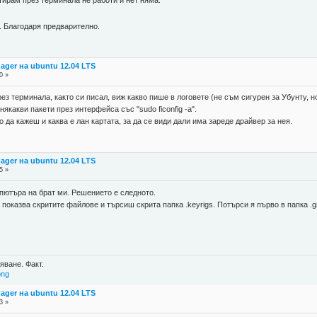
ртирам през терминала не работи и нет няма.
. Благодаря предварително.
ager на ubuntu 12.04 LTS
0 »
з терминала, както си писал, виж какво пише в логовете (не съм сигурен за Убунту, но т
якакви пакети през интерфейса със "sudo ficonfig -a".
 да кажеш и каква е лан картата, за да се види дали има зареде драйвер за нея.
ager на ubuntu 12.04 LTS
5 »
ютъра на брат ми. Решението е следното.
оказва скритите файлове и търсиш скрита папка .keyrigs. Потърси я първо в папка .g
яване. Факт.
png
ager на ubuntu 12.04 LTS
3 »