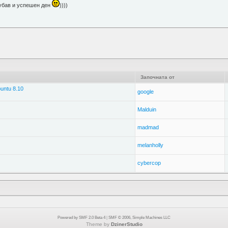
Хубав и успешен ден
))))
Започната от
untu 8.10
google
Malduin
madmad
melanholly
cybercop
Powered by SMF 2.0 Beta 4
|
SMF © 2006, Simple Machines LLC
Theme by
DzinerStudio