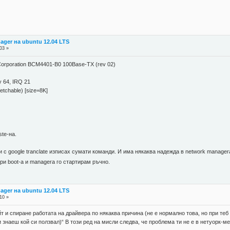
ager на ubuntu 12.04 LTS
03 »
m Corporation BCM4401-B0 100Base-TX (rev 02)
y 64, IRQ 21
tchable) [size=8K]
ste-на.
с google tranclate изписах сумати команди. И има някаква надежда в network managera 
ри boot-a и managera го стартирам ръчно.
ager на ubuntu 12.04 LTS
10 »
т и спиране работата на драйвера по някаква причина (не е нормално това, но при те
си знаеш кой си ползвал)“ В този ред на мисли следва, че проблема ти не е в нетуорк-