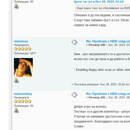
Цитат на: jet в Dec 28, 2023, 01:24
Публикации: 59
Още един глас за обновяване на Б
Обновен е до последния, в системния
Също така забавих буут-а със 10сек 
сервиз за новия хард.
remotexx
Re: Проблем с HDD след с
Напреднали
«
Отговор #40 -:
Dec 28, 2023, 02
Публикации: 5877
Ами ..ако захранването ти е достатъ
всеки път (не да пали и да работи а
- Enabling floppy disk scan or other sim
«
Последна редакция: Dec 28, 2023, 02:42 от
ivanovslavy
Re: Проблем с HDD след с
Напреднали
«
Отговор #41 -:
Dec 28, 2023, 08
Публикации: 59
Добро утро на всички,
Тествах го в другия компютър - резул
Считам че направих достатъчно и все
продавачите. Благодарен съм на вси
Слави.