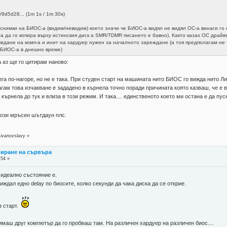
id/9d5d28... (1m 1s / 1m 30s)
 снимки на БИОС-а (видим/невидим) което значи че БИОС-а видял не видял ОС-а винаги го е
а да го копира върху истинския диск а SMR/TDMR писането е бавно). Както казах ОС драй
ждане на комп-а и инит на хардуер нужен за началното зареждане (а тоя предполагам не т
 БИОС-а в днешно време)
а аз ще го цитирам наново:
а по-нагоре, но не е така. При студен старт на машината нито БИОС го вижда нито Лин
гам това изчакване е зададено в кърнела точно поради причината която казваш, че е ве
кърнела до тук и влиза в този режим. И така.... единственото което ми остана е да пу
този мръсен шътдаун плс.
ivanovslavy
»
пиране на сървъра
:54 »
 идеално състояние е.
ждал едно delay по биосите, колко секунди да чака диска да се открие.
з старт.
имаш друг компютър да го пробваш там. На различен хардуер на различен биос....