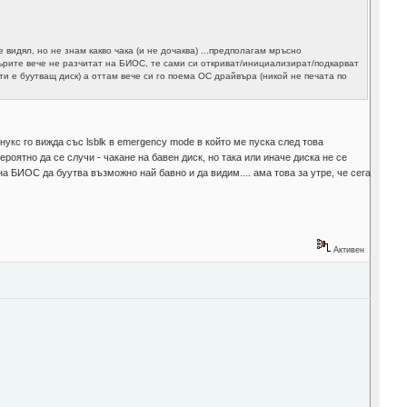
 видял, но не знам какво чака (и не дочаква) ...предполагам мръсно
върите вече не разчитат на БИОС, те сами си откриват/инициализират/подкарват
и е буутващ диск) а оттам вече си го поема ОС драйвъра (никой не печата по
укс го вижда със lsblk в emergency mode в който ме пуска след това
роятно да се случи - чакане на бавен диск, но така или иначе диска не се
сна БИОС да буутва възможно най бавно и да видим.... ама това за утре, че сега
Активен