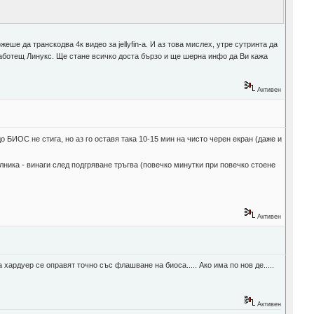
ше да транскодва 4к видео за jellyfin-a. И аз това мислех, утре сутринта да
 работещ Линукс. Ще стане всичко доста бързо и ще шерна инфо да Ви кажа
Активен
до БИОС не стига, но аз го оставя така 10-15 мин на чисто черен екран (даже и
ялника - винаги след подгряване тръгва (повечко минутки при повечко стоене
Активен
ардуер се оправят точно със флашване на биоса..... Ако има по нов де.....
Активен