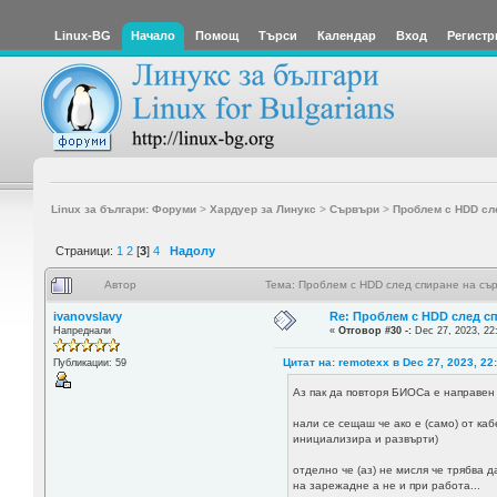
Linux-BG
Начало
Помощ
Търси
Календар
Вход
Регистр
Linux за българи: Форуми
>
Хардуер за Линукс
>
Сървъри
>
Проблем с HDD сл
Страници:
1
2
[
3
]
4
Надолу
Автор
Тема: Проблем с HDD след спиране на съ
ivanovslavy
Re: Проблем с HDD след с
Напреднали
«
Отговор #30 -:
Dec 27, 2023, 22
Цитат на: remotexx в Dec 27, 2023, 22
Публикации: 59
Аз пак да повторя БИОСа е направен 
нали се сещаш че ако е (само) от каб
инициализира и развърти)
отделно че (аз) не мисля че трябва д
на зарежадне а не и при работа...