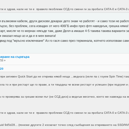
 ти е здрав, нали не ти е правило пеоблеми ССД-то смени ги за пробата САТА-0 и САТА-3 
възможни кабели, други дискове докарах дето знам че работят - и само този не работи
бързо, без проблем, сега извадих от него 406ГБ инфо през фтп наведнъж, грешка няма!
рт, мисля че го мернах някъде там, даже Делл-а имаше 4-5 такива такива варианти за 
м омазал нещо аз и да е в мен вината!
ид под "мръсно изключване" Аз го гася само през терминала, копчето използвам само
пиране на сървъра
:53 »
:20
при активен Quick Start да не открива някой неща ...веднага (хеле па с гоуем Spin Time) 
ела то и при рестарт ще го прави, а ти твърдиш че всеки рестарт е успешен (при подгрял и
а го проверява за грешки всеки път (не ССД диск) а веднъж месечно, което ме навежда на 
 ти е здрав, нали не ти е правило проблеми ССД-то смени ги за пробата САТА-0 и САТА-3 
id 9d5d28... (понеже другите 2 изскачат точно след съобщения за откриването на SSD/NVM