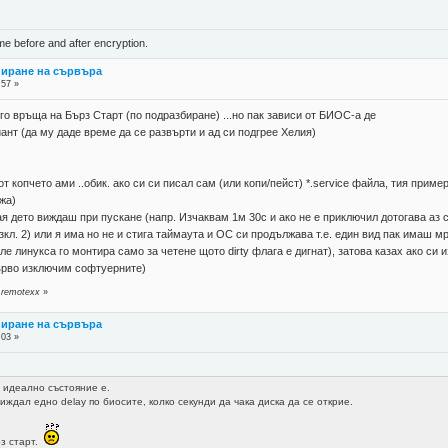
ame before and after encryption.
пиране на сървъра
:57 »
го връща на Бърз Старт (по подразбиране) ...но пак зависи от БИОС-а де
иант (да му даде време да се развърти и ад си подгрее Хелия)
т копчето ами ..обик. ако си си писал сам (или копи/пейст) *.service файла, тия прим
жа)
тая дето виждаш при пускане (напр. Изчаквам 1м 30с и ако не е приключил дотогава аз 
изкл. 2) или я има но не и стига таймаута и ОС си продължава т.е. един вид пак имаш 
 линукса го монтира само за четене щото dirty флага е дигнат), затова казах ако си из
първо изключим софтуерните)
 remotexx
»
пиране на сървъра
:03 »
 идеално състояние е.
ждал едно delay по биосите, колко секунди да чака диска да се открие.
рз старт.