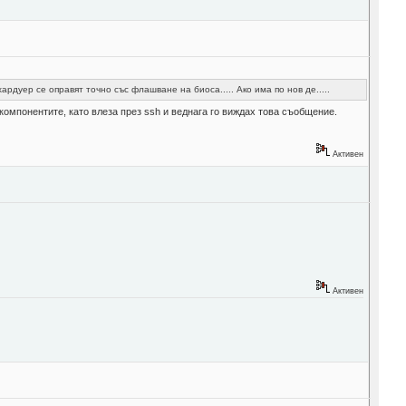
дуер се оправят точно със флашване на биоса..... Ако има по нов де.....
омпонентите, като влеза през ssh и веднага го виждах това съобщение.
Активен
Активен