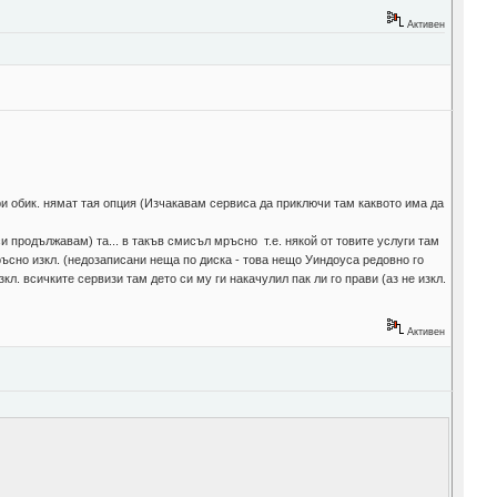
Активен
ери обик. нямат тая опция (Изчакавам сервиса да приключи там каквото има да
си продължавам) та... в такъв смисъл мръсно т.е. някой от товите услуги там
мръсно изкл. (недозаписани неща по диска - това нещо Уиндоуса редовно го
кл. всичките сервизи там дето си му ги накачулил пак ли го прави (аз не изкл.
Активен