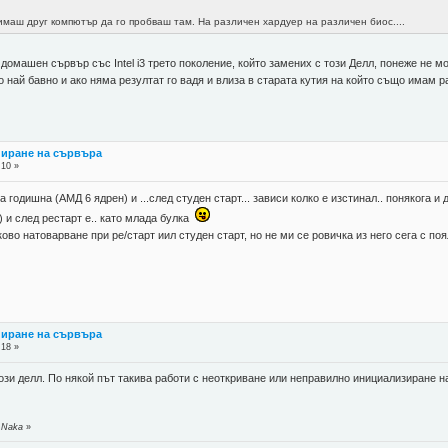
имаш друг компютър да го пробваш там. На различен хардуер на различен биос....
омашен сървър със Intel i3 трето поколение, който замених с този Делл, понеже не може
о най бавно и ако няма резултат го вадя и влиза в старата кутия на който също имам
пиране на сървъра
:10 »
 годишна (АМД 6 ядрен) и ...след студен старт... зависи колко е изстинал.. понякога и 
 и след рестарт е.. като млада булка
ово натоварване при ре/старт иил студен старт, но не ми се ровичка из него сега с по
пиране на сървъра
:18 »
зи делл. По някой път такива работи с неоткриване или неправилно инициализиране на х
 Naka
»