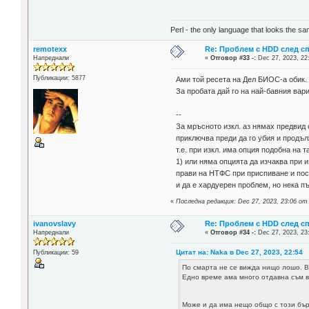
Perl - the only language that looks the s
remotexx
Re: Проблем с HDD след с
Напреднали
«
Отговор #33 -:
Dec 27, 2023, 22
Публикации: 5877
Ами той ресета на Дел БИОС-а обик. 
За пробата дай го на най-бавния вар
--
За мръсното изкл. аз нямах предвид о
приключва преди да го убия и продъл
т.е. при изкл. има опция подобна на 
1) или няма опцията да изчаква при 
прави на НТФС при приспиване и после
и да е хардуерен проблем, но нека 
«
Последна редакция: Dec 27, 2023, 23:06 от
ivanovslavy
Re: Проблем с HDD след с
Напреднали
«
Отговор #34 -:
Dec 27, 2023, 23
Цитат на: Naka в Dec 27, 2023, 22:54
Публикации: 59
По смарта не се вижда нищо лошо. В
Едно време ама много отдавна съм ви
Може и да има нещо общо с този бъ