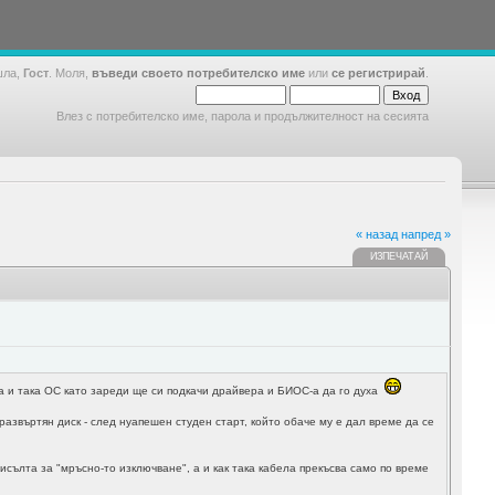
шла,
Гост
. Моля,
въведи своето потребителско име
или
се регистрирай
.
Влез с потребителско име, парола и продължителност на сесията
« назад
напред »
ИЗПЕЧАТАЙ
така и така ОС като зареди ще си подкачи драйвера и БИОС-а да го духа
 развъртян диск - след нуапешен студен старт, който обаче му е дал време да се
мисълта за "мръсно-то изключване", а и как така кабела прекъсва само по време