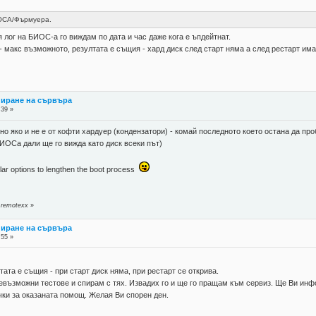
ИОСА/Фърмуера.
 лог на БИОС-а го виждам по дата и час даже кога е ъпдейтнат.
- макс възможното, резултата е същия - хард диск след старт няма а след рестарт им
пиране на сървъра
:39 »
чно яко и не е от кофти хардуер (кондензатори) - комай последното което остана да п
 БИОСа дали ще го вижда като диск всеки път)
ilar options to lengthen the boot process
 remotexx
»
пиране на сървъра
:55 »
тата е същия - при старт диск няма, при рестарт се открива.
възможни тестове и спирам с тях. Извадих го и ще го пращам към сервиз. Ще Ви инфор
чки за оказаната помощ. Желая Ви спорен ден.