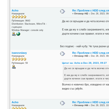
Acho
Re: Проблем с HDD след с
Напреднали
«
Отговор #42 -:
Dec 28, 2023, 09
Публикации: 9643
Да не се връщам и да чета всичко от
Distribution: Slackware, MikroTik -
сървърно
Е как да му е слабо захранването, и
Window Manager: console only
дърти кочини съм правил. егати и чи
Без подпис - най-хубу. Че тука разни
ivanovslavy
Re: Проблем с HDD след с
Напреднали
«
Отговор #43 -:
Dec 28, 2023, 09
Цитат на: Acho в Dec 28, 2023, 09:27
Публикации: 59
Да не се връщам и да чета всичко от
Е как да му е слабо захранването, и
дърти кочини съм правил. егати и чи
Всичко е новичко бро, извадено от к
видео със jellyfin.
Acho
Re: Проблем с HDD след с
Напреднали
«
Отговор #44 -:
Dec 28, 2023, 10