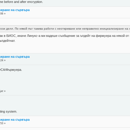
ame before and after encryption.
пиране на сървъра
:06 »
зи делл. По някой път такива работи с неоткриване или неправилно инициализиране на хар
пак в БИОС, иначе Линукс-а ми вадеше съобщение за ъпдейт на фирмуера на някой от к
ъпдейтнат.
пиране на сървъра
:24 »
ИОСА/Фърмуера.
jet
»
ing system.
пиране на сървъра
:53 »