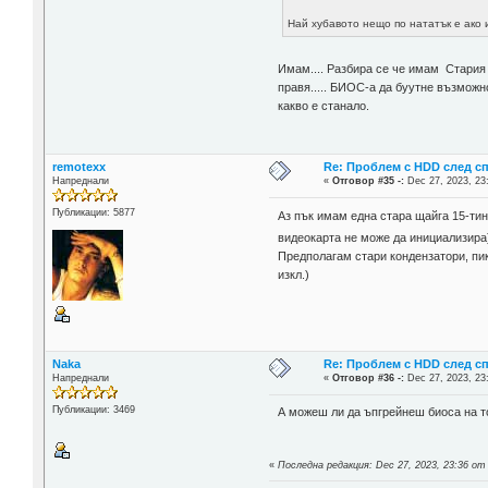
Най хубавото нещо по нататък е ако 
Имам.... Разбира се че имам Стария д
правя..... БИОС-а да буутне възможн
какво е станало.
remotexx
Re: Проблем с HDD след с
Напреднали
«
Отговор #35 -:
Dec 27, 2023, 23
Публикации: 5877
Аз пък имам една стара щайга 15-тина
видеокарта не може да инициализира)
Предполагам стари кондензатори, пик
изкл.)
Naka
Re: Проблем с HDD след с
Напреднали
«
Отговор #36 -:
Dec 27, 2023, 23
Публикации: 3469
А можеш ли да ъпгрейнеш биоса на то
«
Последна редакция: Dec 27, 2023, 23:36 от