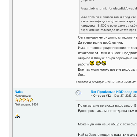
A start job is runnig for /dev/disk/by-uu
като това си е винаги там и след 2те
изключване(и да си дозапише журнал
хардуера - БИОС е вече само за събу
екрана/пише във видео паметта през
Сега виждам че си дописал отдолу - 
Да точно този е проблемния.
Имаше такова предположение от колег
изчакване от 1мин и 30 сек. Предпола
открива и Линукс спира зареждане на 
работи
Все пак моля малко повече инфо за 
Лека
«
Последна редакция: Dec 27, 2023, 22:56 от 
Naka
Re: Проблем с HDD след с
Напреднали
«
Отговор #32 -:
Dec 27, 2023, 22
Публикации: 3469
По смарта не се вижда нищо лошо. В
Едно време ама много отдавна съм ви
Може и да има нещо общо с този бър
Най хубавото нещо по нататък е ако 