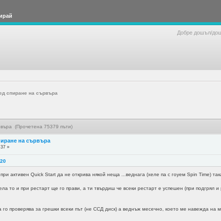
ирай
Добре дошъл/до
ед спиране на сървъра
рвъра (Прочетена 75379 пъти)
пиране на сървъра
:37 »
:20
при активен Quick Start да не открива някой неща ...веднага (хеле па с гоуем Spin Time) 
ела то и при рестарт ще го прави, а ти твърдиш че всеки рестарт е успешен (при подгрял и
а го проверява за грешки всеки път (не ССД диск) а веднъж месечно, което ме навежда на 