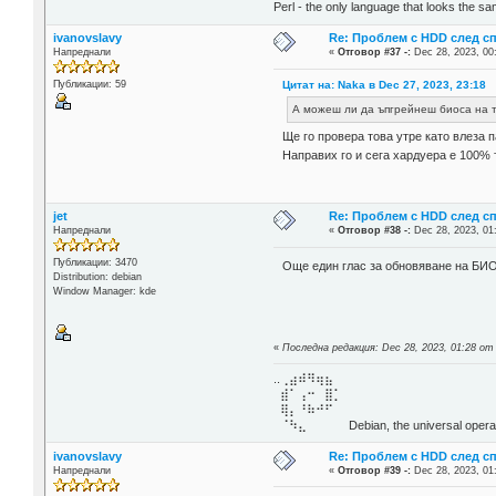
Perl - the only language that looks the s
ivanovslavy
Re: Проблем с HDD след с
Напреднали
«
Отговор #37 -:
Dec 28, 2023, 00
Цитат на: Naka в Dec 27, 2023, 23:18
Публикации: 59
А можеш ли да ъпгрейнеш биоса на то
Ще го провера това утре като влеза 
Направих го и сега хардуера е 100% 
jet
Re: Проблем с HDD след с
Напреднали
«
Отговор #38 -:
Dec 28, 2023, 01
Публикации: 3470
Още един глас за обновяване на Б
Distribution: debian
Window Manager: kde
«
Последна редакция: Dec 28, 2023, 01:28 от 
..⢀⣴⠾⠻⢶⣦⠀
⣾⠁⢠⠒⠀⣿⡁
⢿⡄⠘⠷⠚⠋
⠈⠳⣄⠀⠀⠀⠀ Debian, the universal operat
ivanovslavy
Re: Проблем с HDD след с
Напреднали
«
Отговор #39 -:
Dec 28, 2023, 01