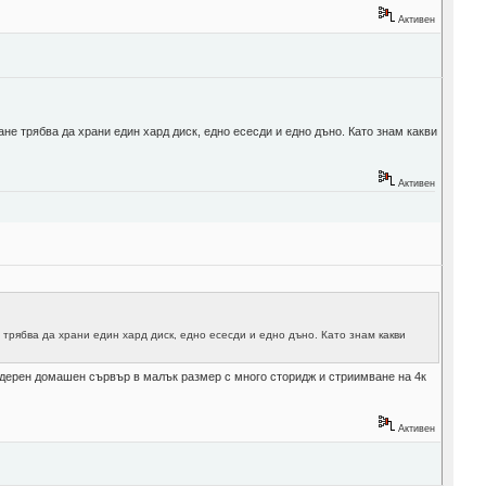
Активен
ане трябва да храни един хард диск, едно есесди и едно дъно. Като знам какви
Активен
 трябва да храни един хард диск, едно есесди и едно дъно. Като знам какви
модерен домашен сървър в малък размер с много сторидж и стриимване на 4к
Активен