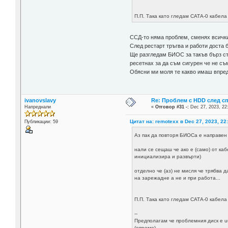
П.П. Така като гледам САТА-0 кабела
ССД-то няма проблем, сменях всички 
След рестарт тръгва и работи доста 
Ще разгледам БИОС за такъв бърз ста
ресетнах за да съм сигурен че не съ
Обясни ми моля те какво имаш впредв
ivanovslavy
Re: Проблем с HDD след с
Напреднали
«
Отговор #31 -:
Dec 27, 2023, 22
Цитат на: remotexx в Dec 27, 2023, 22
Публикации: 59
Аз пак да повторя БИОСа е направен 
нали се сещаш че ако е (само) от каб
инициализира и развърти)
отделно че (аз) не мисля че трябва д
на зарежадне а не и при работа...
П.П. Така като гледам САТА-0 кабела
--
Предполагам че проблемния диск е uu
(овреме)