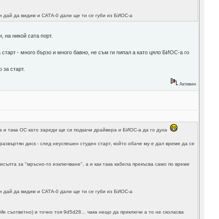
и дай да видим и САТА-0 дали ще ти се губи из БИОС-а
, на никой сата порт.
старт - много бързо и много бавно, не съм ги пипал а като цяло БИОС-а го
 за старт.
Активен
така и така ОС като зареди ще си подкачи драйвера и БИОС-а да го духа
 развъртян диск - след неуспешен студен старт, който обаче му е дал време да се
мисълта за "мръсно-то изключване", а и как така кабела прекъсва само по време
и дай да видим и САТА-0 дали ще ти се губи из БИОС-а
e съответно) и точно тоя 9d5d28... чака нещо да приключи а то не сколасва