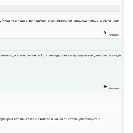
а. Мира не ми дава, но надеждите ми тотално се изпариха и нещата клонят към
Активен
робваме е да превключиш от UEFI на legacy mode да видим там дали ще го вижда
Активен
мирам все пак какво е станало и как са се стекли разговорите с