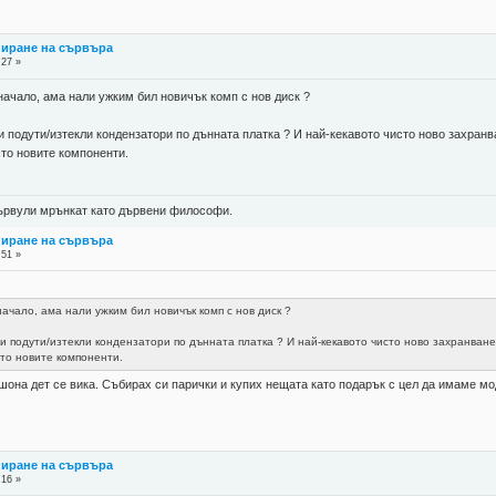
пиране на сървъра
:27 »
начало, ама нали ужким бил новичък комп с нов диск ?
ли подути/изтекли кондензатори по дънната платка ? И най-кекавото чисто ново захранв
сто новите компоненти.
 цървули мрънкат като дървени философи.
пиране на сървъра
:51 »
начало, ама нали ужким бил новичък комп с нов диск ?
ли подути/изтекли кондензатори по дънната платка ? И най-кекавото чисто ново захранване
сто новите компоненти.
ашона дет се вика. Събирах си парички и купих нещата като подарък с цел да имаме 
пиране на сървъра
:16 »