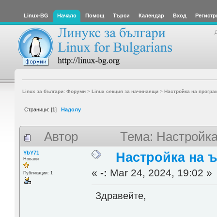
Linux-BG
Начало
Помощ
Търси
Календар
Вход
Регистр
Linux за българи: Форуми
>
Linux секция за начинаещи
>
Настройка на програ
Страници: [
1
]
Надолу
Автор
Тема: Настройка
YbY71
Настройка на 
Новаци
«
-:
Mar 24, 2024, 19:02 »
Публикации: 1
Здравейте,