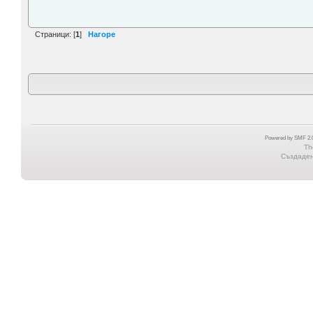
Страници: [
1
]
Нагоре
Powered by SMF 2.0
Th
Създадена