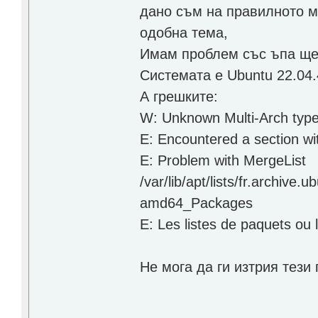
дано съм на правилното м
одобна тема,
Имам проблем със ъпа ще
Системата е Ubuntu 22.04.
А грешките:
W: Unknown Multi-Arch type '
E: Encountered a section w
E: Problem with MergeList
/var/lib/apt/lists/fr.archi
amd64_Packages
E: Les listes de paquets ou 
Не мога да ги изтрия тез