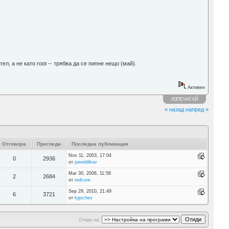
л, а не като root -- трябва да се пипне нещо (май).
Активен
ИЗПЕЧАТАЙ
« назад
напред »
Отговора
Прегледи
Последна публикация
Nov 11, 2003, 17:04
0
2936
от
paveldikov
Mar 30, 2006, 11:58
2
2684
от
redcure
Sep 29, 2010, 21:49
6
3721
от
kgochev
Отиди на: