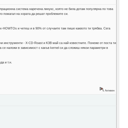
ационна система наречена линукс, която не била дотам популярна по това
ато помагал на хората да решат проблемите си.
inux-HOWTOs и четеш и в 90% от случаите там пише каквото ти трябва. Сега
чни инструменти - X-CD-Roast и K3B май са най-известните. Понеже от поста ти
а се наложи в зависимост с какъв kernel си да сложиш някои параметри в
а и т.н.
Активен