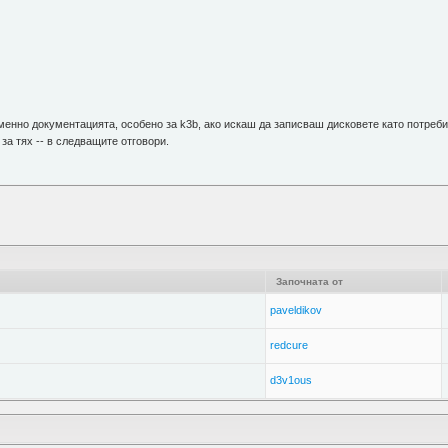
енно документацията, особено за k3b, ако искаш да записваш дисковете като потребите
за тях -- в следващите отговори.
Започната от
paveldikov
redcure
d3v1ous