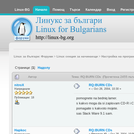
Linux-BG
Начало
Помощ
Търси
Календар
Вход
Регистр
Linux за българи: Форуми
>
Linux секция за начинаещи
>
Настройка на програ
Страници: [
1
]
Надолу
Автор
Тема: RQ:BURN CDs (Прочетена 2455 път
nitroX
RQ:BURN CDs
Напреднали
«
-:
Oct 28, 2004, 10:30 »
Публикации: 18
pomognete na bedniq lamer.
s kakvo moga da si zapisvam CD-R i 
pomagaite s kakvoto mojete.
sas Slack Ware 9.1 sam.
Hapkoc
RQ:BURN CDs