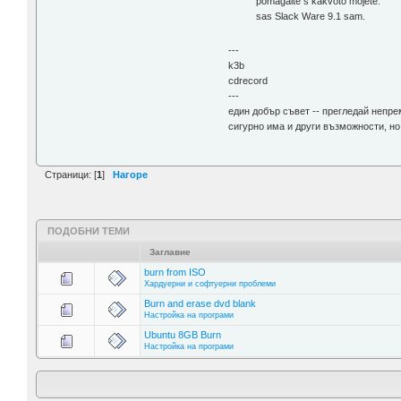
pomagaite s kakvoto mojete.
sas Slack Ware 9.1 sam.
---
k3b
cdrecord
---
един добър съвет -- прегледай непрем
сигурно има и други възможности, но 
Страници: [
1
]
Нагоре
ПОДОБНИ ТЕМИ
Заглавие
burn from ISO
Хардуерни и софтуерни проблеми
Burn and erase dvd blank
Настройка на програми
Ubuntu 8GB Burn
Настройка на програми