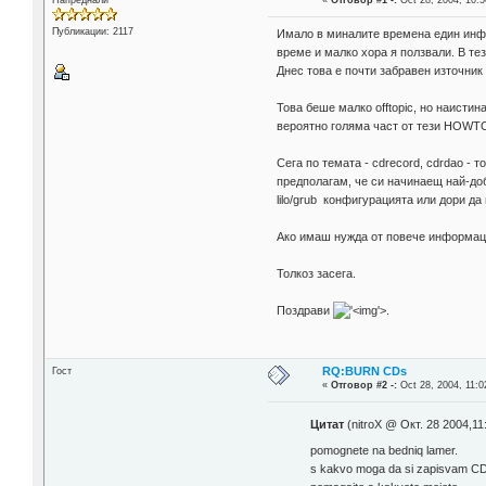
Напреднали
«
Отговор #1 -:
Oct 28, 2004, 10:5
Публикации: 2117
Имало в миналите времена един инфо
време и малко хора я ползвали. В те
Днес това е почти забравен източник
Това беше малко offtopic, но наисти
вероятно голяма част от тези HOWTO
Сега по темата - cdrecord, cdrdao -
предполагам, че си начинаещ най-доб
lilo/grub конфигурацията или дори да
Ако имаш нужда от повече информация
Толкоз засега.
Поздрави
'>
.
RQ:BURN CDs
Гост
«
Отговор #2 -:
Oct 28, 2004, 11:0
Цитат
(nitroX @ Окт. 28 2004,11
pomognete na bedniq lamer.
s kakvo moga da si zapisvam C