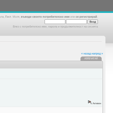
шла,
Гост
. Моля,
въведи своето потребителско име
или
се регистрирай
.
Влез с потребителско име, парола и продължителност на сесията
« назад
напред »
ИЗПЕЧАТАЙ
Активен