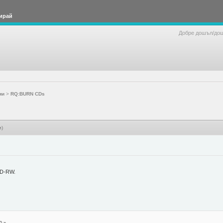
ирай
Добре дошъл/до
ми
>
RQ:BURN CDs
и)
CD-RW.