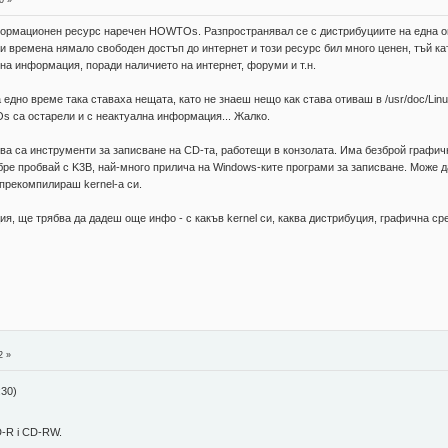
0 »
рмационен ресурс наречен HOWTOs. Разпространявал се с дистрибуциите на една опр
зи времена нямало свободен достъп до интернет и този ресурс бил много ценен, тъй к
 на информация, поради наличието на интернет, форуми и т.н.
на едно време така ставаха нещата, като не знаеш нещо как става отиваш в /usr/doc/L
s са остарели и с неактуална информация... Жалко.
 това са инструменти за записване на CD-та, работещи в конзолата. Има безброй графи
ре пробвай с K3B, най-много прилича на Windows-ките програми за записване. Може д
 прекомпилираш kernel-а си.
, ще трябва да дадеш още инфо - с какъв kernel си, каква дистрибуция, графична сред
2 »
:30)
D-R i CD-RW.