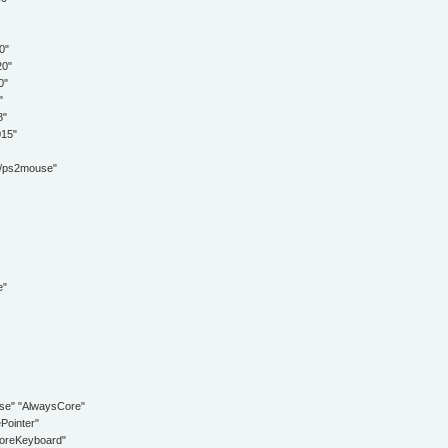
0"
0"
0"
"
"
15"
/ps2mouse"
e"
e" "AlwaysCore"
ointer"
reKeyboard"