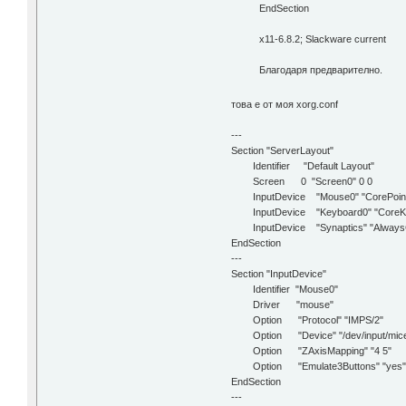
EndSection
x11-6.8.2; Slackware current
Благодаря предварително.
това е от моя xorg.conf
---
Section "ServerLayout"
Identifier "Default Layout"
Screen 0 "Screen0" 0 0
InputDevice "Mouse0" "CorePoint
InputDevice "Keyboard0" "CoreK
InputDevice "Synaptics" "Always
EndSection
---
Section "InputDevice"
Identifier "Mouse0"
Driver "mouse"
Option "Protocol" "IMPS/2"
Option "Device" "/dev/input/mic
Option "ZAxisMapping" "4 5"
Option "Emulate3Buttons" "yes
EndSection
---