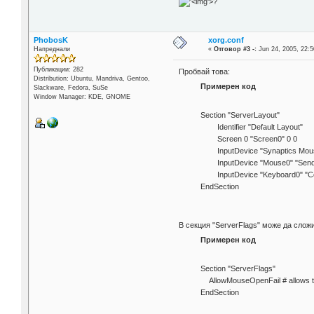
'>
?
PhobosK
xorg.conf
Напреднали
«
Отговор #3 -:
Jun 24, 2005, 22:5
Публикации: 282
Пробвай това:
Distribution: Ubuntu, Mandriva, Gentoo,
Примерен код
Slackware, Fedora, SuSe
Window Manager: KDE, GNOME
Section "ServerLayout"
Identifier "Default Layout"
Screen 0 "Screen0" 0 0
InputDevice "Synaptics Mouse
InputDevice "Mouse0" "Send
InputDevice "Keyboard0" "Co
EndSection
В секция "ServerFlags" може да слож
Примерен код
Section "ServerFlags"
AllowMouseOpenFail # allows the
EndSection