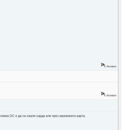
Активен
Активен
няква ОС е да си сваля харда или през мрежовата карта.