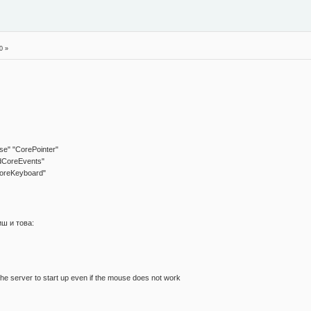
0 »
" "CorePointer"
CoreEvents"
reKeyboard"
иш и това:
 server to start up even if the mouse does not work