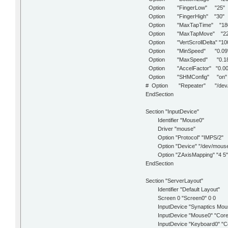
Option "FingerLow" "25"
Option "FingerHigh" "30"
Option "MaxTapTime" "18
Option "MaxTapMove" "22
Option "VertScrollDelta" "10
Option "MinSpeed" "0.09
Option "MaxSpeed" "0.18
Option "AccelFactor" "0.00
Option "SHMConfig" "on"
# Option "Repeater" "/dev
EndSection
Section "InputDevice"
Identifier "Mouse0"
Driver "mouse"
Option "Protocol" "IMPS/2"
Option "Device" "/dev/mous
Option "ZAxisMapping" "4 5"
EndSection
Section "ServerLayout"
Identifier "Default Layout"
Screen 0 "Screen0" 0 0
InputDevice "Synaptics Mous
InputDevice "Mouse0" "CoreP
InputDevice "Keyboard0" "Co