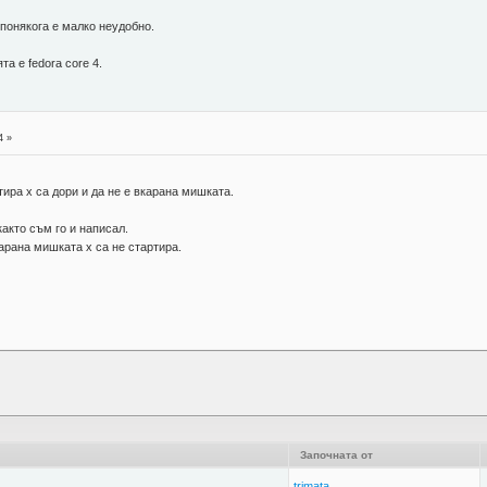
 понякога е малко неудобно.
а е fedora core 4.
4 »
тира х са дори и да не е вкарана мишката.
както съм го и написал.
карана мишката х са не стартира.
Започната от
trimata