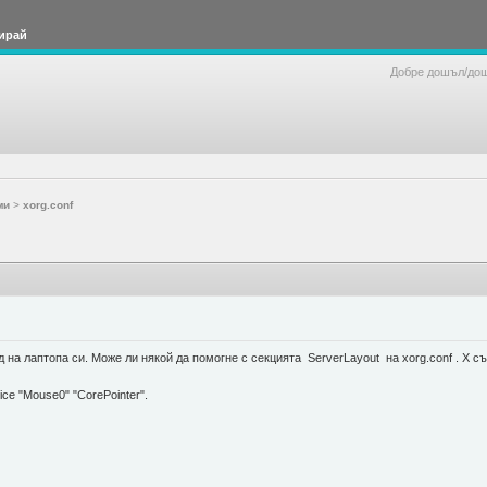
ирай
Добре дошъл/до
ми
>
xorg.conf
на лаптопа си. Може ли някой да помогне с секцията ServerLayout на xorg.conf . Х с
 "Mouse0" "CorePointer".