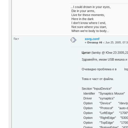
...I could drown in your eyes,
Die in your arms,
Live for these moments,
Here in the dark
I don't know where I end,
Not sure where you start,
When we're body to body...
xorg.conf
Гост
«
Отговор #4 -:
Jun 25, 2005, 07:3
Цитат
(lamby @ Юни 23 2005,21
Здравейте, имам USB мишка и т
Очевидно проблема е в InputD
Това е част от файла.
Section "InputDevice"
Identifier "Synaptics Mouse"
Driver "synaptics"
Option "Device" "/dev/p
Option "Protocol" "auto-d
Option "LeftEdge" "1700
Option "RightEdge" "5300
Option "TopEdge" "1700
Option "BottomEdge" "420