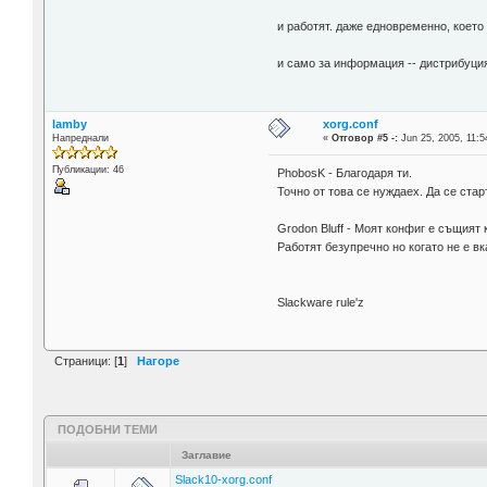
и работят. даже едновременно, което
и само за информация -- дистрибуцият
lamby
xorg.conf
Напреднали
«
Отговор #5 -:
Jun 25, 2005, 11:5
Публикации: 46
PhobosK - Благодаря ти.
Точно от това се нуждаех. Да се стар
Grodon Bluff - Моят конфиг е същият 
Работят безупречно но когато не е в
Slackware rule'z
Страници: [
1
]
Нагоре
ПОДОБНИ ТЕМИ
Заглавие
Slack10-xorg.conf