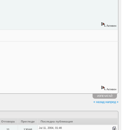
Активен
Активен
ИЗПЕЧАТАЙ
« назад
напред »
Отговора
Прегледи
Последна публикация
Jul 11, 2004, 01:46
11
13046