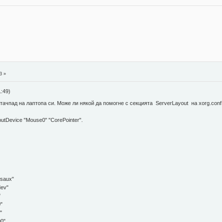
3 »
:49)
ачпад на лаптопа си. Може ли някой да помогне с секцията ServerLayout на xorg.conf
evice "Mouse0" "CorePointer".
saux"
ev"
"
"
"
0"