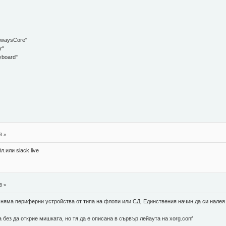
lwaysCore"
r"
board"
3 »
.или slack live
8 »
 няма периферни устройства от типа на флопи или СД. Единствения начин да си налея 
 без да открие мишката, но тя да е описана в сървър лейаута на xorg.conf