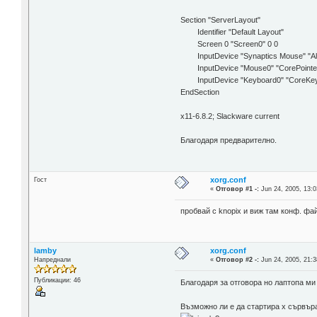
Section "ServerLayout"
Identifier "Default Layout"
Screen 0 "Screen0" 0 0
InputDevice "Synaptics Mouse" "A
InputDevice "Mouse0" "CorePointe
InputDevice "Keyboard0" "CoreKey
EndSection
x11-6.8.2; Slackware current
Благодаря предварително.
xorg.conf
Гост
«
Отговор #1 -:
Jun 24, 2005, 13:0
пробвай с knopix и виж там конф. файл
lamby
xorg.conf
Напреднали
«
Отговор #2 -:
Jun 24, 2005, 21:3
Публикации: 46
Благодаря за отговора но лаптопа ми
Възможно ли е да стартира х сървъра