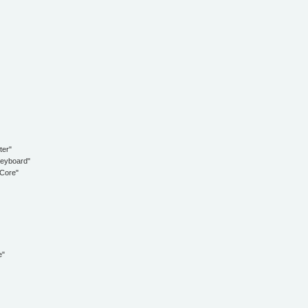
er"
eyboard"
Core"
e"
"