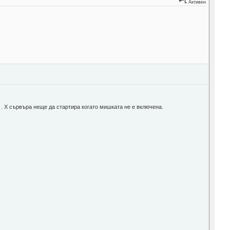
Активен
 . Х сървъра неще да стартира когато мишката не е включена.