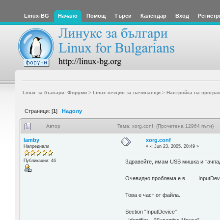
Linux-BG
Начало
Помощ
Търси
Календар
Вход
Регистр
Linux за българи: Форуми
>
Linux секция за начинаещи
>
Настройка на програ
Страници: [
1
]
Надолу
Автор
Тема: xorg.conf (Прочетена 12964 пъти)
lamby
xorg.conf
Напреднали
«
-:
Jun 23, 2005, 20:49 »
Публикации: 46
Здравейте, имам USB мишка и тачпад 
Очевидно проблема е в InputDevice
Това е част от файла.
Section "InputDevice"