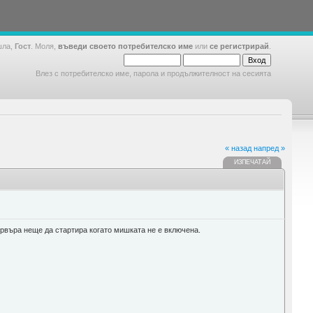
шла,
Гост
. Моля,
въведи своето потребителско име
или
се регистрирай
.
Влез с потребителско име, парола и продължителност на сесията
« назад
напред »
ИЗПЕЧАТАЙ
ървъра неще да стартира когато мишката не е включена.