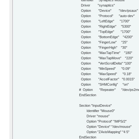
Identifier "Synaptics Mouse"
Driver "synaptics"
Option "Device" "/dev/psaux"
Option "Protocol" "auto-dev"
Option "LeftEdge" "1700"
Option "RightEdge" "5300"
Option "TopEdge" "1700"
Option "BottomEdge" "4200"
Option "FingerLow" "25"
Option "FingerHigh" "30"
Option "MaxTapTime" "180"
Option "MaxTapMove" "220"
Option "VertScrollDelta" "100"
Option "MinSpeed" "0.09"
Option "MaxSpeed" "0.18"
Option "AccelFactor" "0.0015"
Option "SHMConfig" "on"
# Option "Repeater" "/dev/ps2m
EndSection
Section "InputDevice"
Identifier "Mouse0"
Driver "mouse"
Option "Protocol" "IMPS/2"
Option "Device" "/dev/mouse"
Option "ZAxisMapping" "4 5"
EndSection