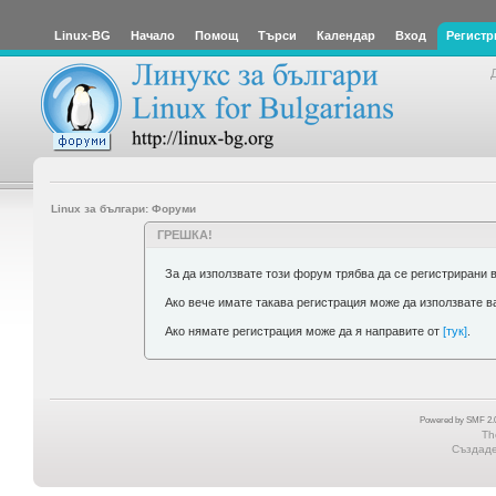
Linux-BG
Начало
Помощ
Търси
Календар
Вход
Регистр
Linux за българи: Форуми
ГРЕШКА!
За да използвате този форум трябва да се регистрирани 
Ако вече имате такава регистрация може да използвате 
Ако нямате регистрация може да я направите от
[тук]
.
Powered by SMF 2.0
Th
Създаден