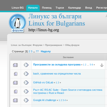
Linux-BG
Начало
Помощ
Търси
Календар
Вход
Регистр
Linux за българи: Форуми
>
Програмиране
>
Общ форум
Страници: [
1
]
2
3
...
77
Надолу
Заглавие
Програмисти за складова програма
«
1
2
...
5
6
»
bash, сравнение на отрицателни числа
GitHub vs GitLab
«
1
2
»
Ръст-АС RS AC Suite - Open Source счетоводна система
построена с Rust и React
Google AI challenge
«
1
2
3
4
»