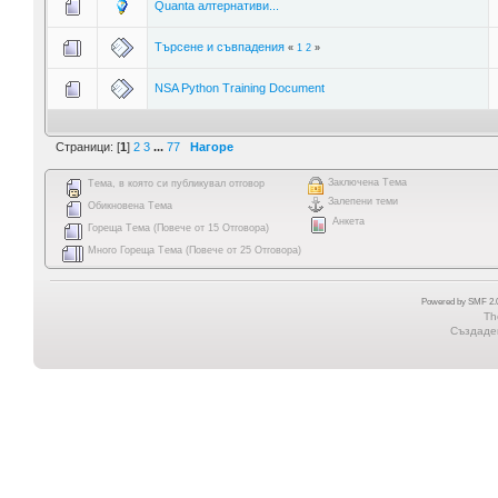
Quanta алтернативи...
Търсене и съвпадения
«
1
2
»
NSA Python Training Document
Страници: [
1
]
2
3
...
77
Нагоре
Заключена Тема
Тема, в която си публикувал отговор
Залепени теми
Обикновена Тема
Анкета
Гореща Тема (Повече от 15 Отговора)
Много Гореща Тема (Повече от 25 Отговора)
Powered by SMF 2.0
Th
Създаден