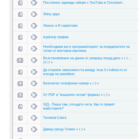
Постоянно зарежда табове с YouTube в Chromium .
Shiny apps
Линукс и R скриптове
tcpdump трафик
Необходима ми е програма/скрипт за координатите на
точки от векторна картинка
Възстановяване на данни от умиращ твърд диск
«
1
2
...
16
17
»
Да открием зависимостта между тези 3 стойносто от
изхода на speedtest
Безплатен телефонен номер
«
1
2
»
От PDF в "машинно четим" формат
«
1
2
»
SQL. Пиша там, откъдето чета. Как го правят
майсторите?
Terminal Colors
Давид срещу Голиат
«
1
2
»