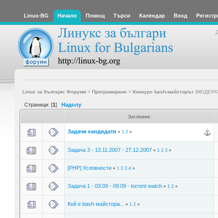
Linux-BG
Начало
Помощ
Търси
Календар
Вход
Регистр
Linux за българи: Форуми
>
Програмиране
>
Конкурс bash-майсторът
(МОДЕРА
Страници: [
1
]
Надолу
Заглавие
Задачи кандидати
«
1
2
»
Задача 3 - 13.11.2007 - 27.12.2007
«
1
2
3
»
[PHP] Условности
«
1
2
3
4
»
Задача 1 - 03.09 - 09.09 - torrent watch
«
1
2
»
Кой е bash-майстора...
«
1
2
»