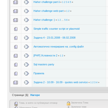
Hahor challenge part ii
«
1
2
3
4
5
»
Hahor challenge web-part
«
1
2
»
Hahor challenge :)
«
1
2
...
5
6
»
Simple traffic counter script or plasmoid
Задача 4 - 23.01.2008 - 06.02.2008
Автоматично генериране на .config файл
[PHP] Условности 2
«
1
2
»
Sql masters party
Правила
Задача 2 - 10.09 - 16.09 - quotes web service
«
1
2
3
4
»
Страници: [
1
]
Нагоре
Заключена Тема
Тема, в която си публикувал отговор
Залепени теми
Обикновена Тема