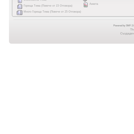
Анкета
Гореща Тема (Повече от 15 Отговора)
Много Гореща Тема (Повече от 25 Отговора)
Powered by SMF 2.0
Th
Създадена