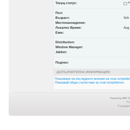
Текущ статус:
Н
Пол:
Възраст:
N/A
Местонахождение:
Локално Време:
Aug 
Език:
Distribution:
Window Manager:
Jabber:
Подпис:
ДОПЪЛНИТЕЛНА ИНФОРМАЦИЯ:
Показване на последните мнения на този потребит
Показвай общи статистики за този потребител.
Powered by SMF 2.0
Th
Създаден