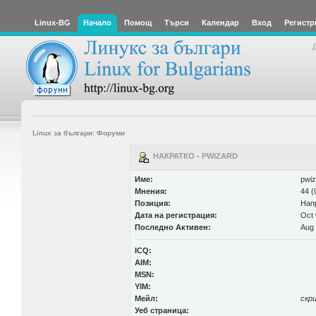
Linux-BG
Начало
Помощ
Търси
Календар
Вход
Регистр
Linux за българи: Форуми
НАКРАТКО - PWIZARD
Име:
pwiz
Мнения:
44 (
Позиция:
Нап
Дата на регистрация:
Oct 
Последно Активен:
Aug 
ICQ:
AIM:
MSN:
YIM:
Мейл:
скр
Уеб страница: