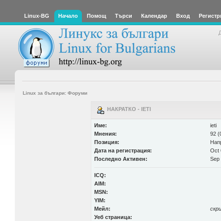
Linux-BG
Начало
Помощ
Търси
Календар
Вход
Регистр
Linux за българи: Форуми
НАКРАТКО - IETI
Име:
ieti
Мнения:
92 (
Позиция:
Нап
Дата на регистрация:
Oct 
Последно Активен:
Sep 
ICQ:
AIM:
MSN:
YIM:
Мейл:
скр
Уеб страница: