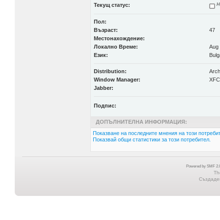
Текущ статус:
Н
Пол:
Възраст:
47
Местонахождение:
Локално Време:
Aug 
Език:
Bulg
Distribution:
Arch
Window Manager:
XFC
Jabber:
Подпис:
ДОПЪЛНИТЕЛНА ИНФОРМАЦИЯ:
Показване на последните мнения на този потребит
Показвай общи статистики за този потребител.
Powered by SMF 2.0
Th
Създаден