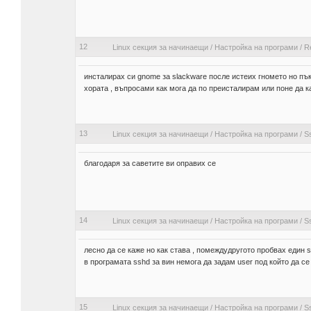
12
Linux секция за начинаещи
/
Настройка на програми
/
Re
инсталирах си gnome за slackware после истеих гномето но пък
хората , въпросами как мога да по преисталирам или поне да ка
13
Linux секция за начинаещи
/
Настройка на програми
/
S
благодаря за саветите ви оправих се
14
Linux секция за начинаещи
/
Настройка на програми
/
S
лесно да се каже но как става , помеждудругото пробвах един 
в програмата sshd за вин немога да задам user под който да с
15
Linux секция за начинаещи
/
Настройка на програми
/
S