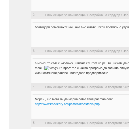
2
Linux секция за начинаещи
/
Настройка на хардуер
/
Usb 
благодаря помогнахте ми , ако вие имате някви проблем с удо
3
Linux секция за начинаещи
/
Настройка на хардуер
/
Usb 
в момента съм с windows , нямам cd -rom на pc -то , искам да с
флаш
'>
Въпросът е с каква програма да запиша линука 
има неотчнени работи , благодаря предварително
4
Linux секция за начинаещи
/
Настройка на програми
/
Arc
Мерси , ше мога ли да мерна само твоя pacman.conf
http://www.knackery.net/pastebin/pastebin.php
5
Linux секция за начинаещи
/
Настройка на програми
/
Arc