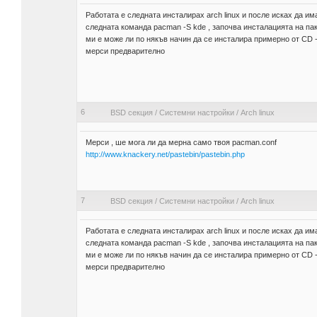
Работата е следната инсталирах arch linux и после исках да и
следната команда pacman -S kde , започва инсталацията на пак
ми е може ли по някъв начин да се инсталира примерно от CD -
мерси предварително
6
BSD секция
/
Системни настройки
/
Arch linux
Мерси , ше мога ли да мерна само твоя pacman.conf
http://www.knackery.net/pastebin/pastebin.php
7
BSD секция
/
Системни настройки
/
Arch linux
Работата е следната инсталирах arch linux и после исках да и
следната команда pacman -S kde , започва инсталацията на пак
ми е може ли по някъв начин да се инсталира примерно от CD -
мерси предварително