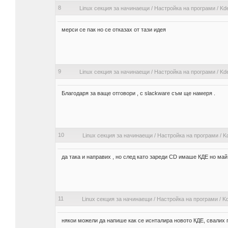
8
Linux секция за начинаещи
/
Настройка на програми
/
Kde
мерси се пак но се отказах от тази идея
9
Linux секция за начинаещи
/
Настройка на програми
/
Kde
Благодаря за ваще отговори , с slackware съм ще намеря .
10
Linux секция за начинаещи
/
Настройка на програми
/
Kd
да така и направих , но след като зареди CD имаше КДЕ но май
11
Linux секция за начинаещи
/
Настройка на програми
/
Kd
някои можели да напише как се иснталира новото КДЕ, свалих го 