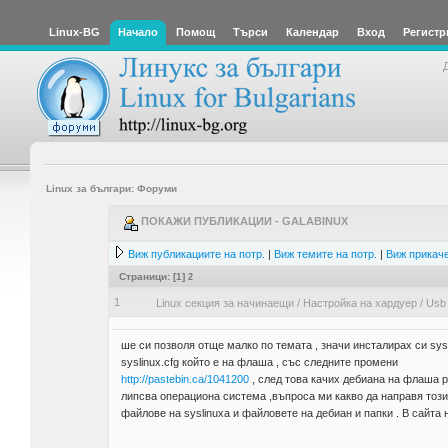
Linux-BG
Начало
Помощ
Търси
Календар
Вход
Регистр
Linux за българи: Форуми
ПОКАЖИ ПУБЛИКАЦИИ - GALABINUX
Виж публикациите на потр.
|
Виж темите на потр.
|
Виж прикаче
Страници: [
1
]
2
1
Linux секция за начинаещи
/
Настройка на хардуер
/
Usb 
ше си позволя отще малко по темата , значи инсталирах си sys
syslinux.cfg който е на флаша , със следните промени
http://pastebin.ca/1041200
, след това качих дебиана на флаша 
липсва операциона система ,въпроса ми какво да направя този 
файлове на syslinuxa и файловете на дебиан и папки . В сайта н