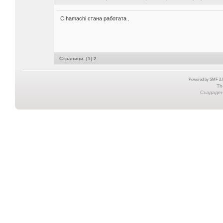
С hamachi стана работата .
Страници: [
1
]
2
Powered by SMF 2.0
Th
Създадена