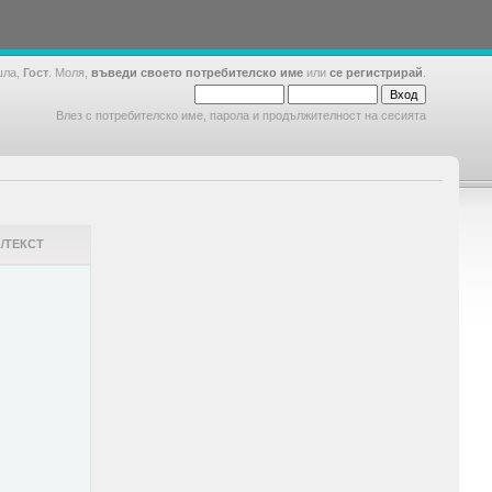
шла,
Гост
. Моля,
въведи своето потребителско име
или
се регистрирай
.
Влез с потребителско име, парола и продължителност на сесията
/ТЕКСТ