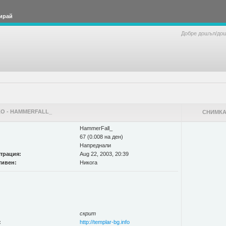
ирай
Добре дошъл/до
О - HAMMERFALL_
СНИМКА
HammerFall_
67 (0.008 на ден)
Напреднали
страция:
Aug 22, 2003, 20:39
тивен:
Никога
скрит
:
http://templar-bg.info