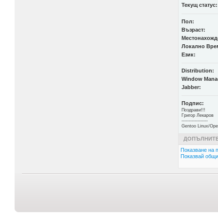
Текущ статус:
Пол:
Възраст:
Местонахожд
Локално Вре
Език:
Distribution:
Window Mana
Jabber:
Подпис:
Поздрави!!!
Григор Лекаров
------------------
Gentoo Linux/Ope
ДОПЪЛНИТЕ
Показване на п
Показвай общи 