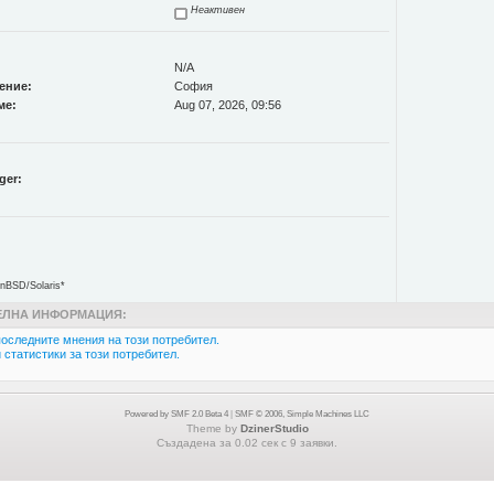
Неактивен
N/A
ение:
София
ме:
Aug 07, 2026, 09:56
ger:
nBSD/Solaris*
ЛНА ИНФОРМАЦИЯ:
оследните мнения на този потребител.
статистики за този потребител.
Powered by SMF 2.0 Beta 4
|
SMF © 2006, Simple Machines LLC
Theme by
DzinerStudio
Създадена за 0.02 сек с 9 заявки.