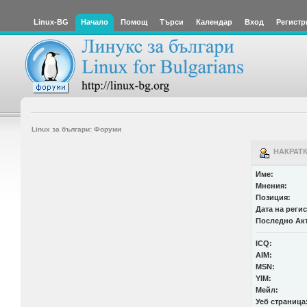
Linux-BG
Начало
Помощ
Търси
Календар
Вход
Регистр
Linux за българи: Форуми
НАКРАТК
Име:
Мнения:
Позиция:
Дата на реги
Последно Ак
ICQ:
AIM:
MSN:
YIM:
Мейл:
Уеб страница