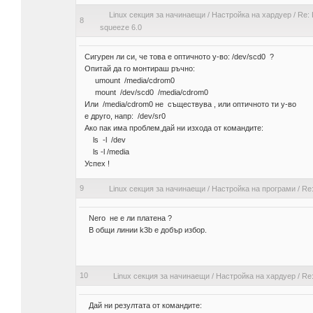
Linux секция за начинаещи
/
Настройка на хардуер
/
Re:
8
squeeze 6.0
Сигурен ли си, че това е оптичното у-во: /dev/scd0 ?
Опитай да го монтираш ръчно:
umount /media/cdrom0
mount /dev/scd0 /media/cdrom0
Или /media/cdrom0 не съществува , или оптичното ти у-во
е друго, напр: /dev/sr0
Ако пак има проблем,дай ни изхода от командите:
ls -l /dev
ls -l /media
Успех !
9
Linux секция за начинаещи
/
Настройка на програми
/
Re:
Nero не е ли платена ?
В общи линии k3b е добър избор.
10
Linux секция за начинаещи
/
Настройка на хардуер
/
Re:
Дай ни резултата от командите: