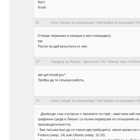
lspci
lsusb
11
Linux секция за начинаещи
/
Настройка на програми
/
Re
Отвори терминал и напиши в него командата:
top
После ни дай резултата от нея.
12
Хардуер за Линукс
/
Десктопи
/
Re: Нямам звук в Kubun
apt-get install gcc*
Трябва да ти свърши работа.
13
Linux секция за начинаещи
/
Настройка на програми
/
R
Донякъде съм съгласен с писалите по-горе , наистина най-но
графични среди в Линукс са пълна перверзия по отношение на
производителността.
Бих посъветвал да се смени дистрибуцията: някоя малко по-с
Fedora (напр. 14) или Ubuntu (напр. 10.10)