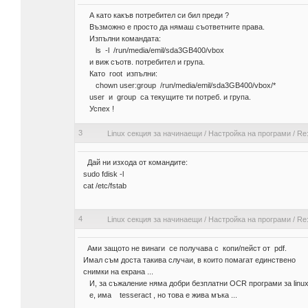
А като какъв потребител си бил преди ?
Възможно е просто да нямаш съответните права.
Изпълни командата:
ls -l /run/media/emil/sda3GB400/vbox
и виж съотв. потребител и група.
Като root изпълни:
chown user:group /run/media/emil/sda3GB400/vbox/*
user и group са текущите ти потреб. и група.
Успех !
3
Linux секция за начинаещи
/
Настройка на програми
/
Re:
Дай ни изхода от командите:
sudo fdisk -l
cat /etc/fstab
4
Linux секция за начинаещи
/
Настройка на програми
/
Re:
Ами защото не винаги се получава с копи/пейст от pdf.
Имал съм доста такива случаи, в които помагат единствено
снимки на екрана ...
И, за съжаление няма добри безплатни OCR програми за linu
e, има tesseract , но това е жива мъка ...