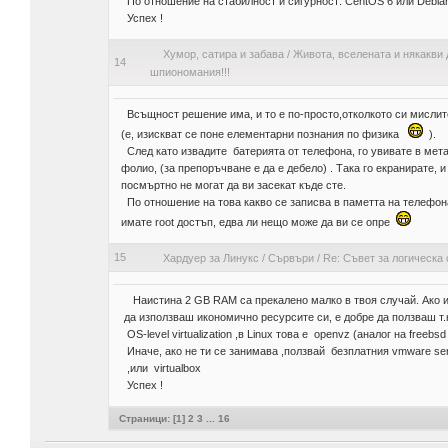
По отношение на стабилност и сигурност: CentOS 6 или Debian
Успех !
Хумор, сатира и забава
/
Живота, вселената и някакви 
14
шпиономания!!!
Всъщност решение има, и то е по-просто,отколкото си мислит
(е, изискват се поне елементарни познания по физика
).
След като извадите батерията от телефона, го увивате в мет
фолио, (за препоръчване е да е дебело) . Така го екранирате, и
посмъртно не могат да ви засекат къде сте.
По отношение на това какво се записва в паметта на телефона
имате root достъп, едва ли нещо може да ви се опре
15
Хардуер за Линукс
/
Сървъри
/
Re: Съвет за логическа
Наистина 2 GB RAM са прекалено малко в твоя случай. Ако 
да използваш икономично ресурсите си, е добре да ползваш т.
OS-level virtualization ,в Linux това е openvz (аналог на freebsd j
Иначе, ако не ти се занимава ,ползвай безплатния vmware se
,или virtualbox
Успех !
Страници: [
1
]
2
3
...
16