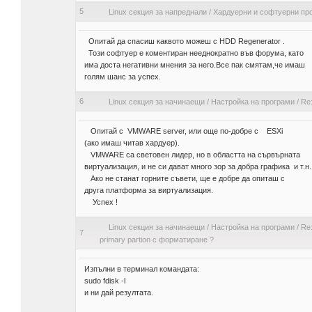
5
Linux секция за напреднали
/
Хардуерни и софтуерни пр
Опитай да спасиш каквото можеш с HDD Regenerator .
Този софтуер е коментиран нееднократно във форума, като
има доста негативни мнения за него.Все пак смятам,че имаш
голям шанс за успех.
6
Linux секция за начинаещи
/
Настройка на програми
/
Re
Опитай с VMWARE server, или още по-добре с ESXi
(ако имаш читав хардуер).
VMWARE са световен лидер, но в областта на сървърната
виртуализация, и не си дават много зор за добра графика и т.н.
Ако не станат горните съвети, ще е добре да опиташ с
друга платформа за виртуализация.
Успех !
Linux секция за начинаещи
/
Настройка на програми
/
Re
7
primary partion с форматиране ?
Изпълни в терминал командата:
sudo fdisk -l
и ни дай резултата.