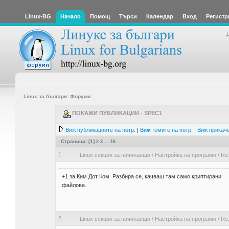
Linux-BG
Начало
Помощ
Търси
Календар
Вход
Регистр
Linux за българи: Форуми
ПОКАЖИ ПУБЛИКАЦИИ - SPEC1
Виж публикациите на потр.
|
Виж темите на потр.
|
Виж прикаче
Страници: [
1
]
2
3
...
16
1
Linux секция за начинаещи
/
Настройка на програми
/
Re:
+1 за Ким Дот Ком. Разбира се, качваш там само криптирани
файлове.
2
Linux секция за начинаещи
/
Настройка на програми
/
Re: