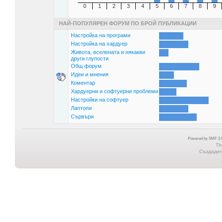
0
1
2
3
4
5
6
7
8
9
НАЙ-ПОПУЛЯРЕН ФОРУМ ПО БРОЙ ПУБЛИКАЦИИ
Настройка на програми
Настройка на хардуер
Живота, вселената и някакви
други глупости
Общ форум
Идеи и мнения
Коментар
Хардуерни и софтуерни проблеми
Настройки на софтуер
Лаптопи
Сървъри
Powered by SMF 2.0
Th
Създадена