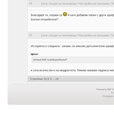
14
Linux секция за начинаещи
/
Настройка на програми
/
R
Благодаря ти, оправи се
А като добавям папки с други шриф
всички потребители?
15
Linux секция за начинаещи
/
Настройка на програми
/
П
Историята е следната - качвах си няколко допълнителни шрифто
Цитат
chmod 644 /usr/share/fonts/*
и сега всичко ми е на квадратчета. Нямам никакви надписи ник
Страници: [
1
]
2
3
...
14
Powered by SMF 2.0
Th
Създадена