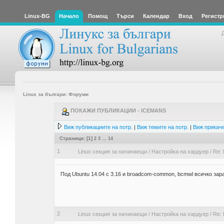
Linux-BG
Начало
Помощ
Търси
Календар
Вход
Регистр
Linux за българи: Форуми
ПОКАЖИ ПУБЛИКАЦИИ - ICEMANS
Виж публикациите на потр.
|
Виж темите на потр.
|
Виж прикаче
Страници: [
1
]
2
3
...
14
1
Linux секция за начинаещи
/
Настройка на хардуер
/
Re:
Под Ubuntu 14.04 с 3.16 и broadcom-common, bcmwl всичко зар
2
Linux секция за начинаещи
/
Настройка на хардуер
/
Re: 