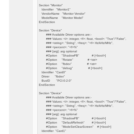
Section "Monitor"
Identifier "Monitor1"
VendorName "Monitor Vendor"
ModelName "Monitor Model"
EndSection
Section "Device"
### Available Driver options are:-
### Values: <i>: integer, <f>: float, <bool>: "True"/"False",
### <string>: "String", <freq>: "<f> Hz/kHz/MHz",
### <percent>: "<f>%"
### [arg]: arg optional
#Option "ShadowFB" # [<bool>]
#Option "Rotate" # <str>
#Option "fbdev" # <str>
#Option "debug" # [<bool>]
Identifier "Card0"
Driver "fbdev"
BusID "PCI:0:2:0"
EndSection
Section "Device"
### Available Driver options are:-
### Values: <i>: integer, <f>: float, <bool>: "True"/"False",
### <string>: "String", <freq>: "<f> Hz/kHz/MHz",
### <percent>: "<f>%"
### [arg]: arg optional
#Option "ShadowFB" # [<bool>]
#Option "DefaultRefresh" # [<bool>]
#Option "ModeSetClearScreen" # [<bool>]
Identifier "Card1"