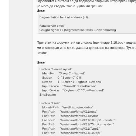
Здравейте! Опитвам се да подкарам втори монитор през DisplayP
не мога да създам такъв. Дава ми грешка:
Цитат
Segmentation fault at address (nil)
Fatal server error:
Caught signal 11 (Segmentation fault). Server aborting
Прочетох из форумите и си сложих linux-image 3.16.bpo - ведн
ми е клониран и не ми го дава на цял екран на монитора. Тук 
начин:
Цитат
Section "ServerLayout"
Identifier "X.org Configured"
Screen 0 "Screen0" 0 0
Screen 1 "Screen1" RightOf "Screen0"
InputDevice "Mouse0" "CorePointer"
InputDevice "Keyboard0" "CoreKeyboard"
EndSection
Section "Files"
ModulePath "/usr/lib/xorg/modules"
FontPath "/usr/share/fonts/X11/misc"
FontPath "/usr/share/fonts/X11/cyrillic"
FontPath "/usr/share/fonts/X11/100dpi/:unscaled"
FontPath "/usr/share/fonts/X11/75dpi/:unscaled"
FontPath "/usr/share/fonts/X11/Type1"
FontPath "/usr/share/fonts/X11/100dpi"