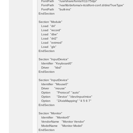
FontPath "/usr/share/fonts/X11/75dpi"
FontPath "/var/lib/defoma/x-ttcidfont-conf.d/dirs/TrueType"
FontPath "built-ins"
EndSection
Section "Module"
Load "dri"
Load "record"
Load "dbe"
Load "dri2"
Load "extmod"
Load "glx"
EndSection
Section "InputDevice"
Identifier "Keyboard0"
Driver "kbd"
EndSection
Section "InputDevice"
Identifier "Mouse0"
Driver "mouse"
Option "Protocol" "auto"
Option "Device" "/dev/input/mice"
Option "ZAxisMapping" "4 5 6 7"
EndSection
Section "Monitor"
Identifier "Monitor0"
VendorName "Monitor Vendor"
ModelName "Monitor Model"
EndSection