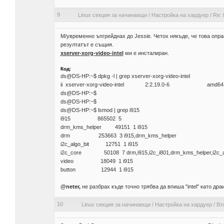
9
Linux секция за начинаещи
/
Настройка на хардуер
/
Re: 
М/увременно ъпгрейднах до Jessie. Четох някъде, че това оправ
резултатът е същия.
xserver-xorg-video-intel
ми е инсталиран.
Код:
ds@DS-HP:~$ dpkg -l | grep xserver-xorg-video-intel
ii xserver-xorg-video-intel 2:2.19.0-6 amd64 X.Org X 
ds@DS-HP:~$
ds@DS-HP:~$
ds@DS-HP:~$ lsmod | grep i915
i915 865502 5
drm_kms_helper 49151 1 i915
drm 253663 3 i915,drm_kms_helper
i2c_algo_bit 12751 1 i915
i2c_core 50108 7 drm,i915,i2c_i801,drm_kms_helper,i2c_al
video 18049 1 i915
button 12944 1 i915
@neter,
не разбрах къде точно трябва да впиша "intel" като драи
10
Linux секция за начинаещи
/
Настройка на хардуер
/
Вт