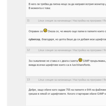
В него ли трябва да пипна нещо за да направя вотрия монитор 
В момента е това:
11
Linux секция за начинаещи
/
Настройка на програми
/
R
Оправих се
Оказа се, че имало още папки в папките които 
cybercop
, благодаря, но целта беше да си добавя мои шрифт
12
Linux секция за начинаещи
/
Настройка на програми
/
R
За съжаление не става и с двата съвета
GIMP продължава да
вижда всички шрифтове които са в /usr/share/fonts.
13
Linux секция за начинаещи
/
Настройка на програми
/
R
Добре, защо обаче като задам 755 на папките и 644 на файлове
грешки в някой от шрифтовете. Когато стартирам обаче GIMP к