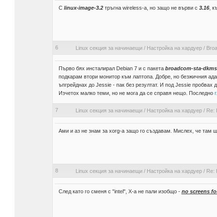
С
linux-image-3.2
тръгна wireless-а, но защо не върви с
3.16
, 
6
Linux секция за начинаещи
/
Настройка на хардуер
/
Bro
Първо бях инсталирал Debian 7 и с пакета
broadcom-sta-dkms
подкарам втори монитор към лаптопа. Добре, но безжичния ада
ъпгрейднах до Jessie - пак без резултат. И под Jessie пробвах 
Изчетох малко теми, но не мога да се справя нещо. Последно
г
7
Linux секция за начинаещи
/
Настройка на хардуер
/
Re: 
Ами и аз не знам за xorg-a защо го създавам. Мислех, че там
8
Linux секция за начинаещи
/
Настройка на хардуер
/
Re: 
След като го сменя с "intel", Х-а не пали изобщо -
no screens f