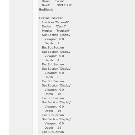
Driver "vesa"
BusID "PCI:0:2:0"
EndSection
Section "Screen"
Identifier "Screen0"
Device "Card0"
Monitor "Monitor0"
SubSection "Display"
Viewport 0 0
Depth 1
EndSubSection
SubSection "Display"
Viewport 0 0
Depth 4
EndSubSection
SubSection "Display"
Viewport 0 0
Depth 8
EndSubSection
SubSection "Display"
Viewport 0 0
Depth 15
EndSubSection
SubSection "Display"
Viewport 0 0
Depth 16
EndSubSection
SubSection "Display"
Viewport 0 0
Depth 24
EndSubSection