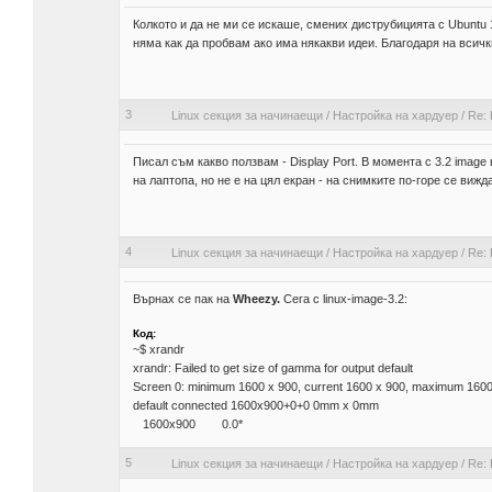
Колкото и да не ми се искаше, смених диструбицията с Ubuntu 1
няма как да пробвам ако има някакви идеи. Благодаря на всичк
3
Linux секция за начинаещи
/
Настройка на хардуер
/
Re: 
Писал съм какво ползвам - Display Port. В момента с 3.2 image
на лаптопа, но не е на цял екран - на снимките по-горе се вижда
4
Linux секция за начинаещи
/
Настройка на хардуер
/
Re: 
Върнах се пак на
Wheezy.
Сега с linux-image-3.2:
Код:
~$ xrandr
xrandr: Failed to get size of gamma for output default
Screen 0: minimum 1600 x 900, current 1600 x 900, maximum 1600
default connected 1600x900+0+0 0mm x 0mm
1600x900 0.0*
5
Linux секция за начинаещи
/
Настройка на хардуер
/
Re: