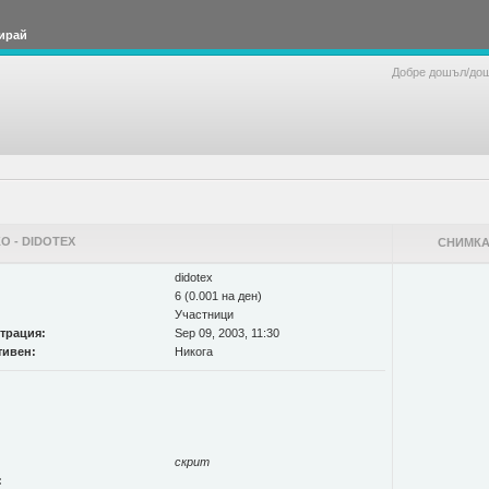
ирай
Добре дошъл/до
 - DIDOTEX
СНИМКА
didotex
6 (0.001 на ден)
Участници
страция:
Sep 09, 2003, 11:30
тивен:
Никога
скрит
: