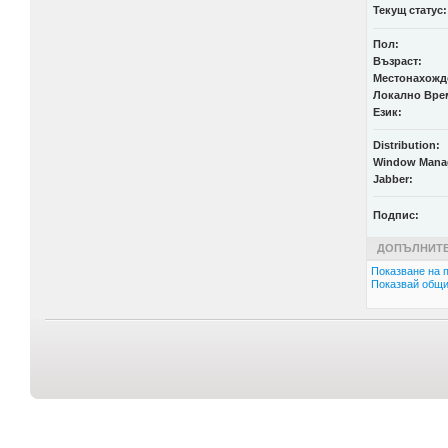
Текущ статус:
Пол:
Възраст:
Местонахожд
Локално Вре
Език:
Distribution:
Window Mana
Jabber:
Подпис:
ДОПЪЛНИТЕ
Показване на п
Показвай общи 