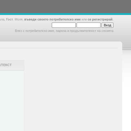
шла,
Гост
. Моля,
въведи своето потребителско име
или
се регистрирай
.
Влез с потребителско име, парола и продължителност на сесията
/ТЕКСТ