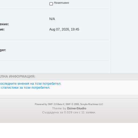
Неактивен
N/A
ение:
ме:
Aug 07, 2026, 19:45
ger:
ЛНА ИНФОРМАЦИЯ:
оследните мнения на този потребител.
статистики за този потребител.
Powered by SMF 2.0 Beta 4
|
SMF © 2006, Simple Machines LLC
Theme by
DzinerStudio
Създадена за 0.029 сек с 11 заявки.