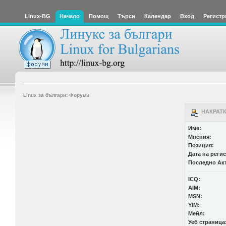
Linux-BG
Начало
Помощ
Търси
Календар
Вход
Регистр
Linux за българи: Форуми
НАКРАТКО
Име:
Мнения:
Позиция:
Дата на реги
Последно Ак
ICQ:
AIM:
MSN:
YIM:
Мейл:
Уеб страница