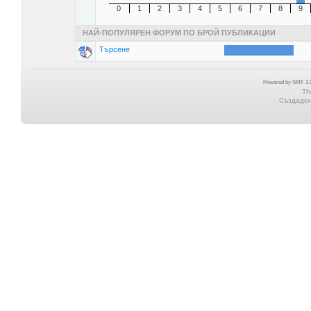
0
1
2
3
4
5
6
7
8
9
НАЙ-ПОПУЛЯРЕН ФОРУМ ПО БРОЙ ПУБЛИКАЦИИ
Търсене
Powered by SMF 2.0
Th
Създадена