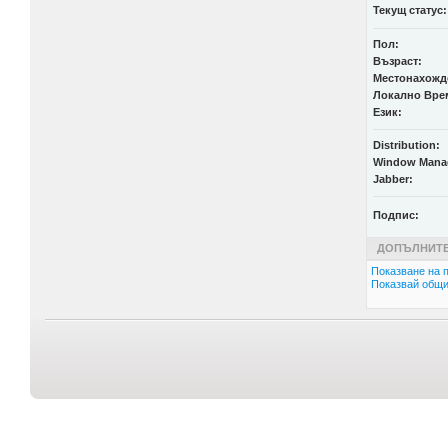
Текущ статус:
Пол:
Възраст:
Местонахожд
Локално Вре
Език:
Distribution:
Window Mana
Jabber:
Подпис:
ДОПЪЛНИТЕ
Показване на п
Показвай общи 