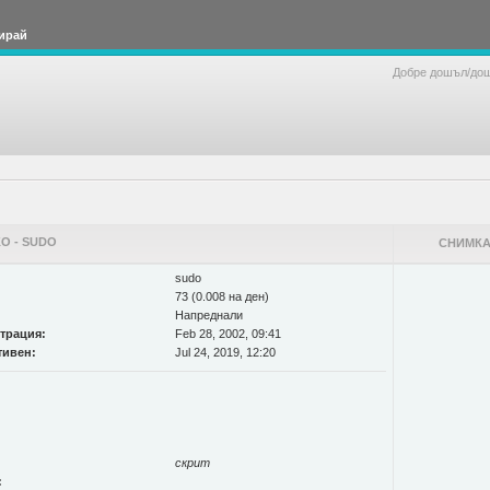
ирай
Добре дошъл/до
О - SUDO
СНИМКА
sudo
73 (0.008 на ден)
Напреднали
страция:
Feb 28, 2002, 09:41
тивен:
Jul 24, 2019, 12:20
скрит
: