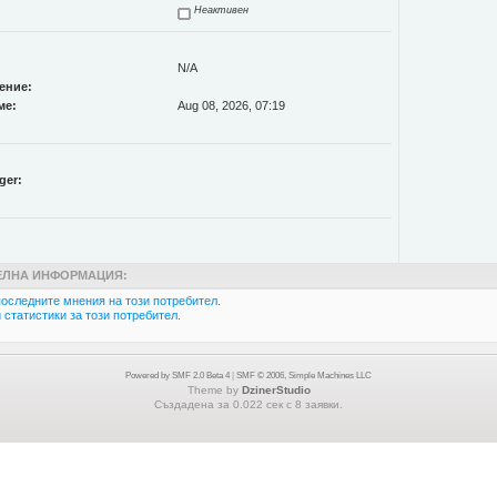
Неактивен
N/A
ение:
ме:
Aug 08, 2026, 07:19
ger:
ЛНА ИНФОРМАЦИЯ:
оследните мнения на този потребител.
статистики за този потребител.
Powered by SMF 2.0 Beta 4
|
SMF © 2006, Simple Machines LLC
Theme by
DzinerStudio
Създадена за 0.022 сек с 8 заявки.