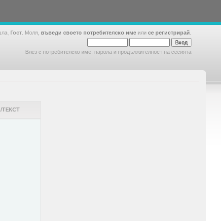
шла,
Гост
. Моля,
въведи своето потребителско име
или
се регистрирай
.
Влез с потребителско име, парола и продължителност на сесията
/ТЕКСТ