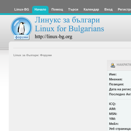
Linux-BG
Начало
Помощ
Търси
Календар
Вход
Регистр
Linux за българи: Форуми
НАКРАТК
Име:
Мнения:
Позиция:
Дата на реги
Последно Ак
ICQ:
AIM:
MSN:
YIM:
Мейл:
Уеб страница