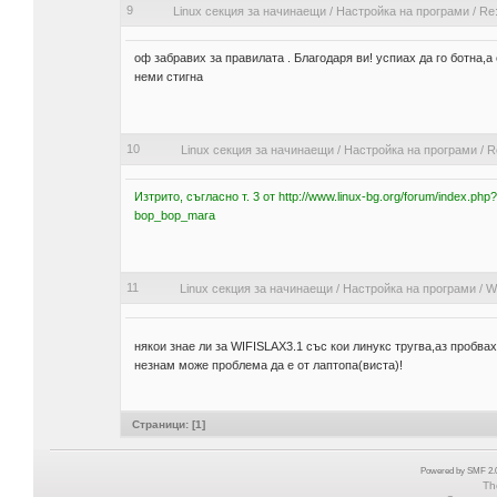
9
Linux секция за начинаещи
/
Настройка на програми
/
Re
оф забравих за правилата . Благодаря ви! успиах да го ботна,
неми стигна
10
Linux секция за начинаещи
/
Настройка на програми
/
R
Изтрито, съгласно т. 3 от
http://www.linux-bg.org/forum/index.php
bop_bop_mara
11
Linux секция за начинаещи
/
Настройка на програми
/
W
някои знае ли за WIFISLAX3.1 със кои линукс тругва,аз пробва
незнам може проблема да е от лаптопа(виста)!
Страници: [
1
]
Powered by SMF 2.0
Th