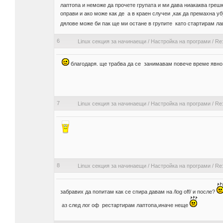
лаптопа и неможе да прочете групата и ми дава ниакаква грешк
оправи и ако може как де а в краен случеи ,как да премахна у
дялове може би пак ще ми остане в групите като стартирам л
6
Linux секция за начинаещи
/
Настройка на програми
/
Re
благодаря. ще трабва да се занимавам повече време явно 
7
Linux секция за начинаещи
/
Настройка на програми
/
Re:
8
Linux секция за начинаещи
/
Настройка на програми
/
Re
забравих да попитам как се спира давам на /log off/ и после?
аз след лог оф рестартирам лаптопа,иначе неще