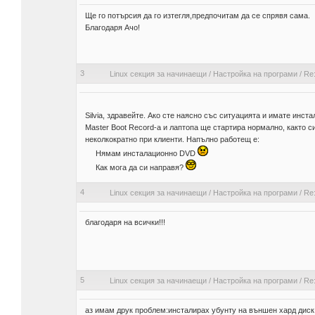
Ще го потърсия да го изтегля,предпочитам да се спрявя сама.
Благодаря Ачо!
3
Linux секция за начинаещи
/
Настройка на програми
/
Re:
Silvia, здравейте. Ако сте наясно със ситуацията и имате инст
Master Boot Record-а и лаптопа ще стартира нормално, както си
неколкократно при клиенти. Напълно работещ е:
Нямам инсталационно DVD
Как мога да си направя?
4
Linux секция за начинаещи
/
Настройка на програми
/
Re:
благодаря на всички!!!
5
Linux секция за начинаещи
/
Настройка на програми
/
Re:
аз имам друк проблем:инсталирах убунту на външен хард диск 