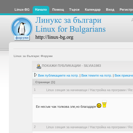
Linux-BG
Начало
Помощ
Търси
Календар
Вход
Регистр
Linux за българи: Форуми
ПОКАЖИ ПУБЛИКАЦИИ - SILVIA1983
Виж публикациите на потр.
|
Виж темите на потр.
|
Виж прикаче
Страници: [
1
]
1
Linux секция за начинаещи
/
Настройка на програми
/
Re:
Ее несъм чак толкова зле,но благадаря
2
Linux секция за начинаещи
/
Настройка на програми
/
Re: